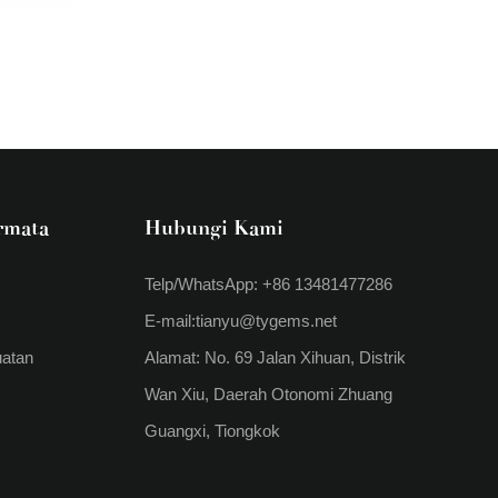
rmata
Hubungi Kami
Telp/WhatsApp: +86 13481477286
E-mail:
tianyu@tygems.net
uatan
Alamat: No. 69 Jalan Xihuan, Distrik
Wan Xiu, Daerah Otonomi Zhuang
Guangxi, Tiongkok