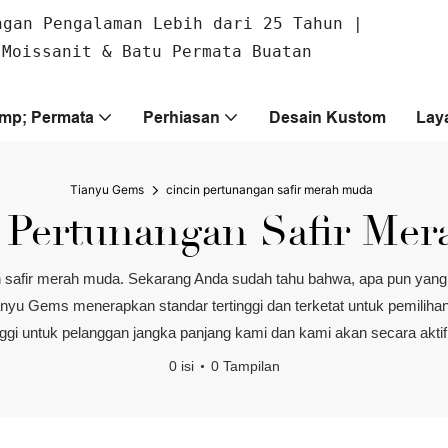
ngan Pengalaman Lebih dari 25 Tahun |
 Moissanit & Batu Permata Buatan
amp; Permata
Perhiasan
Desain Kustom
Lay
Tianyu Gems
cincin pertunangan safir merah muda
 Pertunangan Safir Me
an safir merah muda. Sekarang Anda sudah tahu bahwa, apa pun yan
anyu Gems menerapkan standar tertinggi dan terketat untuk pemilih
nggi untuk pelanggan jangka panjang kami dan kami akan secara akt
0 isi
0 Tampilan