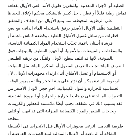
الصلبة أو الأجزاء المعدنية. وللتخزين طويل الأمد، لفي الأوبال بقطعة
قماش رطبة قليلاً أو قطن داخل كيس بلاستيكي محكم الإغلاق للحفاظ
على الرطوبة المحيطة، مما يمنع الأوبال من الجفاف والتشقق.
التنظيف: نظّف الأوبال الأصفر برفق باستخدام الماء الدافئ مع بضع
قطرات من سائل غسيل الأطباق اللطيف وقطعة قماش ناعمة أو
فرشاة أسنان ناعمة. تجنّب استخدام المواد الكيميائية القاسية،
والمنظفات، والمبيضات، والأمونيا، أو أجهزة التنظيف بالموجات فوق
الصوتية، لأنها قد تُتلف سطح الأوبال وتُقلّل من بريقه الطبيعي.
التعرض للماء: تجنب التعرض المطول أو المتكرر للماء، مثل السباحة
أو الاستحمام أو غسل الأطباق أثناء ارتداء مجوهرات الأوبال، لأن
الرطوبة الزائدة يمكن أن تؤثر على بنية الحجر وتألقه بمرور الوقت.
الحساسية للحرارة والمواد الكيميائية: احمِ حجر الأوبال الأصفر من
التغيرات المفاجئة في درجات الحرارة والحرارة أو البرودة الشديدة،
فقد يتسبب ذلك في تشققه. تجنب أيضًا ملامسته للعطور والكريمات
وبخاخات الشعر والمواد الكيميائية المنزلية التي قد تُبهت أو تُتلف
سطحه.
طريقة التعامل: انزعي مجوهرات الأوبال قبل الانخراط في الأنشطة
الشاقة أو الرياضة أو الأعمال المنزلية لمنع الصدمات العرضية أو