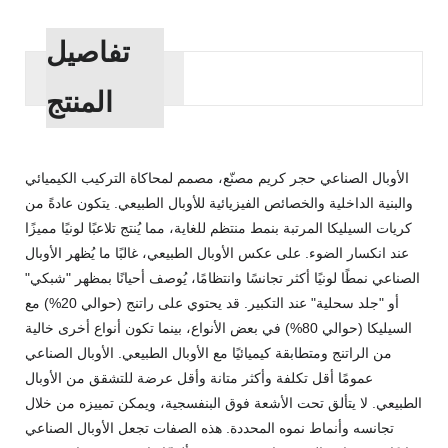
تفاصيل
المنتج
الأوبال الصناعي حجر كريم مصنّع، مصمم لمحاكاة التركيب الكيميائي
والبنية الداخلية والخصائص الفيزيائية للأوبال الطبيعي. يتكون عادةً من
كريات السيليكا المرتبة بنمط منتظم للغاية، مما يُنتج تلاعبًا لونيًا مميزًا
عند انكسار الضوء. على عكس الأوبال الطبيعي، غالبًا ما يُظهر الأوبال
الصناعي نمطًا لونيًا أكثر تجانسًا وانتظامًا، يُوصف أحيانًا بمظهر "شبكي"
أو "جلد سحلية" عند التكبير. قد يحتوي على راتنج (حوالي 20%) مع
السيليكا (حوالي 80%) في بعض الأنواع، بينما تكون أنواع أخرى خالية
من الراتنج ومتطابقة كيميائيًا مع الأوبال الطبيعي. الأوبال الصناعي
عمومًا أقل تكلفة وأكثر متانة وأقل عرضة للتشقق من الأوبال
الطبيعي. لا يتألق تحت الأشعة فوق البنفسجية، ويمكن تمييزه من خلال
تجانسه وأنماط نموه المحددة. هذه الصفات تجعل الأوبال الصناعي