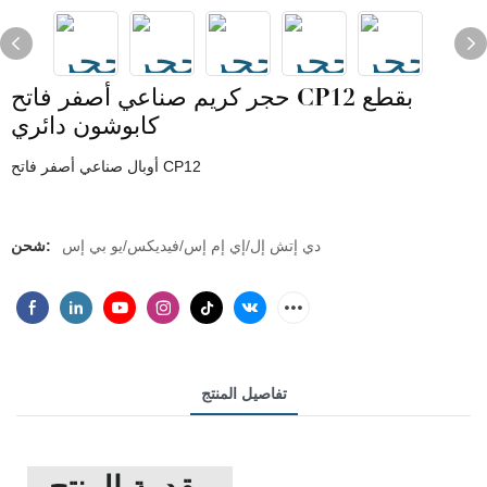
حجر كريم صناعي أصفر فاتح CP12 بقطع
كابوشون دائري
أوبال صناعي أصفر فاتح CP12
دي إتش إل/إي إم إس/فيديكس/يو بي إس
شحن:
تفاصيل المنتج