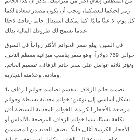
من المنطقي إنفاق أكثر من ميزانيتك. تذكر أن هذا الخاتم
رمز لحبكما لبعضكما، ويجب أن يكون مصدر سعادة لكما
كل يوم، لا عبئًا ماليًا. كما يمكنك استبدال خاتم زفافك لاحقًا
عندما تسمح لك ظروفك المالية بذلك.
في الصين، يبلغ سعر الخواتم الأكثر رواجاً في السوق
حوالي 769 دولاراً، وهو سعر يناسب ميزانية معظم الناس.
وتؤثر ثلاثة عوامل على سعر خاتم الزفاف: تصميم الخاتم،
ومادته، وعلامته التجارية.
تصميم خاتم الزفاف. تنقسم تصاميم خواتم الزفاف
1.
بشكل أساسي إلى نوعين: خواتم معدنية بسيطة وخواتم
مرصعة بالأحجار الكريمة. الخواتم المعدنية البسيطة أقل
تكلفة نسبيًا، بينما خواتم الزفاف المرصعة بالألماس أو
الأحجار الكريمة أغلى قليلًا. يضيف العديد من المصممين
عناصر متنوعة إلى الخاتم، وكلما زادت تعقيد عملية