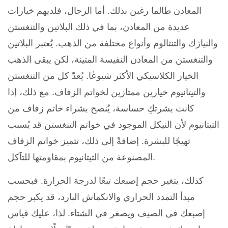
المعادن طالما رغبن بذلك. أما الرجال، فلديهم خيارات
عديدة من المعادن، بما في ذلك البلاتين والتنغستن
والنيازك والتنتالوم وأنواع مختلفة من الذهب. يُعتبر البلاتين
والتنغستن من المعادن النفيسة المتينة، لكن يبقى الذهب
الخيار الكلاسيكي الأكثر شيوعًا. يُعدّ كل من التنغستن
والتيتانيوم خيارين ممتازين لخواتم الزفاف. مع ذلك، إذا
كانت بشرتكِ حساسة، يُنصح بشراء خاتم زفاف من
التيتانيوم لأن النيكل الموجود في خواتم التنغستن قد يُسبب
تهيجًا للبشرة. إضافةً إلى ذلك، تتميز خواتم الزفاف
المصنوعة من التيتانيوم بمقاومتها للتآكل.
كذلك، يتغير حجم إصبعك تبعًا لدرجة الحرارة. فبحسب
مبدأ التمدد الحراري والانكماش البارد، قد يكبر حجم
إصبعك في الصيف ويصغر في الشتاء. لذا، عليك قياس