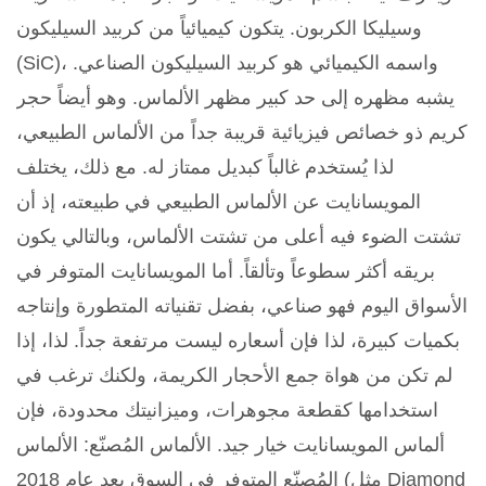
وسيليكا الكربون. يتكون كيميائياً من كربيد السيليكون
(SiC)، واسمه الكيميائي هو كربيد السيليكون الصناعي.
يشبه مظهره إلى حد كبير مظهر الألماس. وهو أيضاً حجر
كريم ذو خصائص فيزيائية قريبة جداً من الألماس الطبيعي،
لذا يُستخدم غالباً كبديل ممتاز له. مع ذلك، يختلف
المويسانايت عن الألماس الطبيعي في طبيعته، إذ أن
تشتت الضوء فيه أعلى من تشتت الألماس، وبالتالي يكون
بريقه أكثر سطوعاً وتألقاً. أما المويسانايت المتوفر في
الأسواق اليوم فهو صناعي، بفضل تقنياته المتطورة وإنتاجه
بكميات كبيرة، لذا فإن أسعاره ليست مرتفعة جداً. لذا، إذا
لم تكن من هواة جمع الأحجار الكريمة، ولكنك ترغب في
استخدامها كقطعة مجوهرات، وميزانيتك محدودة، فإن
ألماس المويسانايت خيار جيد. الألماس المُصنّع: الألماس
المُصنّع المتوفر في السوق بعد عام 2018 (مثل Diamond