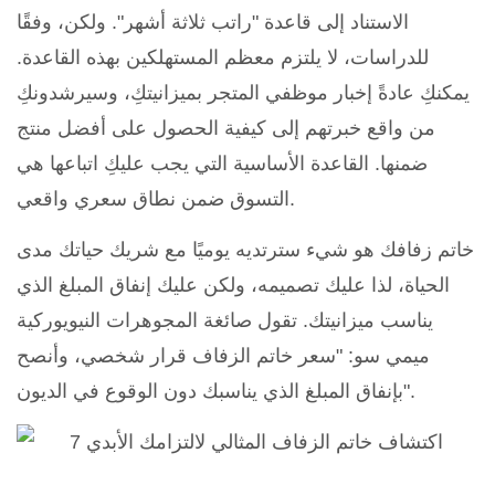
الاستناد إلى قاعدة "راتب ثلاثة أشهر". ولكن، وفقًا
للدراسات، لا يلتزم معظم المستهلكين بهذه القاعدة.
يمكنكِ عادةً إخبار موظفي المتجر بميزانيتكِ، وسيرشدونكِ
من واقع خبرتهم إلى كيفية الحصول على أفضل منتج
ضمنها. القاعدة الأساسية التي يجب عليكِ اتباعها هي
التسوق ضمن نطاق سعري واقعي.
خاتم زفافك هو شيء سترتديه يوميًا مع شريك حياتك مدى
الحياة، لذا عليك تصميمه، ولكن عليك إنفاق المبلغ الذي
يناسب ميزانيتك. تقول صائغة المجوهرات النيويوركية
ميمي سو: "سعر خاتم الزفاف قرار شخصي، وأنصح
بإنفاق المبلغ الذي يناسبك دون الوقوع في الديون".