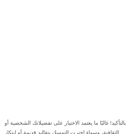
بالتأكيد! غالبًا ما يعتمد الاختيار على تفضيلاتك الشخصية أو
الثقافية، وسواء اخترت التمسك بتقاليد قديمة أو ابتكار