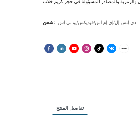
دي إتش إل/إي إم إس/فيديكس/يو بي إس
شحن:
تفاصيل المنتج