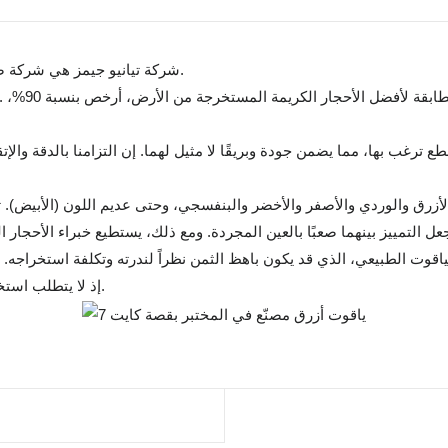
شركة تيانيو جيمز هي شركة صينية متخصصة في تصنيع الأحجار الكريمة المزروعة في المختبر.
قطع ترغب بها، مما يضمن جودة وبريقًا لا مثيل لهما. إن التزامنا بالدقة 
 الأزرق والوردي والأصفر والأخضر والبنفسجي، وحتى عديم اللون (الأبيض).
اقوت الطبيعي، الذي قد يكون باهظ الثمن نظراً لندرته وتكلفة استخراجه. إضافة
إذ لا يتطلب استخراجه عمليات تعدين واسعة النطاق، كما أن بصمته الكربونية أقل.