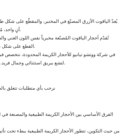
يُعدّ الياقوت الأزرق المصنّع في المختبر، والمقطّع على شكل طائر
آنٍ واحد، مُبرزًا لونه الأزرق العميق والدافئ. هذا اللون، الذي يرمز إلى الوفاء والثقة، يُضفي لمسة من الرقي والجمال الخالد على أي قطعة مجوهرات.
تُقدّم أحجار الياقوت المُصنّعة مخبرياً نفس اللون الغني وال
القطع على شكل طائرة ورقية مزيداً من التألق على الحجر، عاكساً الضوء بطريقة ساحرة، مما يجعله خياراً مثالياً لخواتم الخطوبة الفاخرة، والقلائد، والأقراط.
في شركة ووتشو تيانيو للأحجار الكريمة المحدودة، نتخصص في صنا
لتشع ببريق استثنائي وجمال فريد. ولمن يرغب بإضافة لمسة عصرية إلى حجر كريم كلاسيكي، يُعدّ الياقوت الأزرق المصنّع بتقنية القطع الطائرة الورقية خيارًا مذهلاً ومستدامًا.
نرحب بأي متطلبات تتعلق بالحج
الفرق الأساسي بين الأحجار الكريمة الطبيعية والمصنعة في ال
من حيث التكوين، تتطور الأحجار الكريمة الطبيعية ببطء تحت تأث