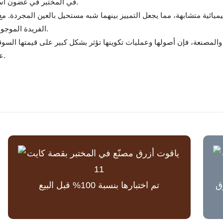
في المختبر في غضون أسابيع قليلة، وغالبًا ما ينتج عنها أحجار ذات عيوب أقل وجودة ثابتة.
ائية متشابهة، مما يجعل التمييز بينهما شبه مستحيل بالعين المجردة. مع ذل
الفريدة الموجودة في الأحجار الطبيعية، والتي قد تكون مهمة لهواة جمع الأحجار.
والمصنعة، فإن أصولها وعمليات تكوينها تؤثر بشكل كبير على قيمتها السوقي
على اتخاذ خيارات مدروسة بناءً على تفضيلاتهم وقيمهم الشخصية.
لسوق
تم اختبارها بنسبة 100% قبل البيع