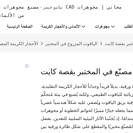
تيانيو جيمز -
من الألما
لطلب
مجوهرات
الألماس والأحجار الكريمة
الصفحة الرئيسية
تبر بقصة كايت
الياقوت المزروع في المختبر
الأحجار الكريمة المص
مصنّع في المختبر بقصة كايت
ية، بديلاً فريداً وجذاباً للأحجار الكريمة التقليدية.
ائية للياقوت الطبيعي، ولكنه يُصنع في بيئة مُتحكّم
ما يجعله خيارًا مميزًا لخواتم الخطوبة أو مجوهرات
امًا، إذ يُجنّبنا الآثار البيئية السلبية للتعدين. بفضل
 المُصنّع مخبريًا والمقطع على شكل طائرة ورقية بين