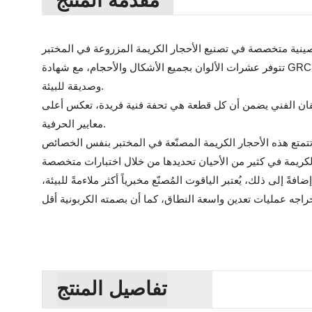
مقدمة المنتج
تتوفر عشرات الألوان بجميع الأشكال والأحجام، مع شهادة GRC. من الزمرد المُعالج حراريًا إلى الياقوت المُصنّع مخبريًا، مُطابقة لأفضل الأحجار الكريمة المستخرجة من الأرض، أرخص بنسبة 90%،
وصديقة للبيئة.
والإتقان الفني يضمن أن كل قطعة هي تحفة فنية فريدة، تعكس أعلى
معايير الحرفية.
 تتمتع هذه الأحجار الكريمة المصنّعة في المختبر بنفس الخصائص
ً إلى ذلك، يُعتبر الياقوت المُصنّع مخبرياً أكثر ملاءمةً للبيئة،
تفاصيل المنتج