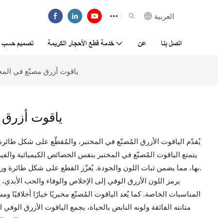
العربية
اتصل بنا
عن
خدمة قطع الأحجار الكريمة
تصميم حسب ا
ياقوت أزرق مصنّع في المخ
ياقوت أزرق 
يُقدّم الياقوت الأزرق المُصنّع في المختبر، والمُقطّع على شكل طائرة ورق
يتمتع الياقوت المُصنّع في المختبر بنفس الخصائص الكيميائية والفيزي
بها، مما يضمن ثبات اللون والجودة. يُعزّز القطع على شكل طائرة ورقية بريق الياقوت ويُضفي عليه شكلاً هندسياً عصرياً.
يرمز اللون الأزرق الوفي إلى الإخلاص والوفاء والحب الأبدي، م
المناسبات الخاصة. كما يُعد الياقوت المُصنّع مخبريًا خيارًا أخلاقيًا ومستد
متانته الفائقة ولونه النابض بالحياة، يجمع الياقوت الأزرق الوفي