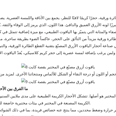
ة ورقية، حجرًا كريمًا لافتًا للنظر، يجمع بين الأناقة واللمسة العصرية. يضف
صفاء والمتانة التي يتميّز بها الياقوت الطبيعي، مع ميزة إضافية تتمثل في كو
عة أحجار الياقوت الأزرق المصنّع بتقنية القطع الطائرة الورقية، والتي ت
م أو اللون أو درجة النقاء أو الشكل للألماس ومنتجاتنا الأخرى. لمزيد 
ما الفرق بين الأح
مختبر هو أصلها. تتشكل الأحجار الكريمة الطبيعية على مدى ملايين السنين 
الكريمة المصنعة في المختبر في بيئات مختبرية خاضعة للرقابة باستخدام تكنولوجيا متقدمة تحاكي هذه الظروف الطبيعية.
ير حرارة وضغط محددين، مما ينتج عنه خصائص فريدة، بما في ذلك الشوائب و