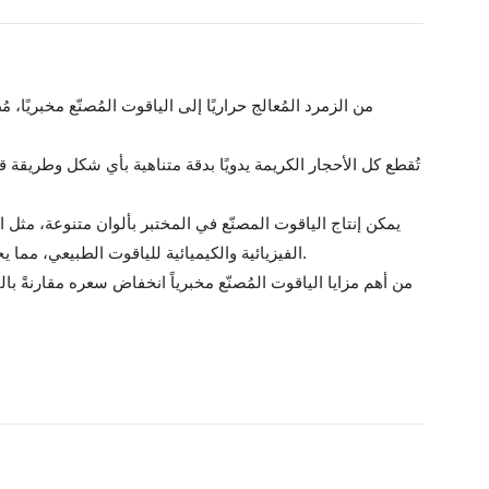
تُقطع كل الأحجار الكريمة يدويًا بدقة متناهية بأي شكل وطريقة 
يمكن إنتاج الياقوت المصنّع في المختبر بألوان متنوعة، مثل
الفيزيائية والكيميائية للياقوت الطبيعي، مما يجعل التمييز بينهما صعبًا بالعين المجردة. ومع ذلك، يستطيع خبراء الأحجار الكريمة في كثير من الأحيان تحديدها من خلال اختبارات متخصصة.
من أهم مزايا الياقوت المُصنّع مخبرياً انخفاض سعره مقارنةً بالي