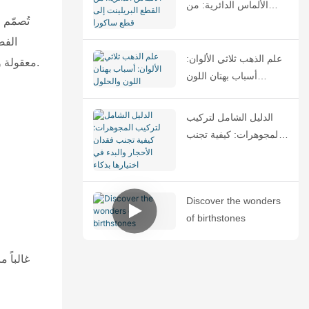
الألماس الدائرية: من
تُصمّم 
القطع البريلينت إلى قطع
ساكورا
الفص
علم الذهب ثلاثي الألوان:
معقولة وفي متناول شريحة واسعة من الناس، مما يجعلها الخيار المفضل لمن يرغبون في مواكبة أحدث صيحات الموضة دون إنفاق مبالغ طائلة.
أسباب بهتان اللون
والحلول
الدليل الشامل لتركيب
المجوهرات: كيفية تجنب
فقدان الأحجار والبدء في
اختيارها بذكاء
Discover the wonders
of birthstones
غالباً 