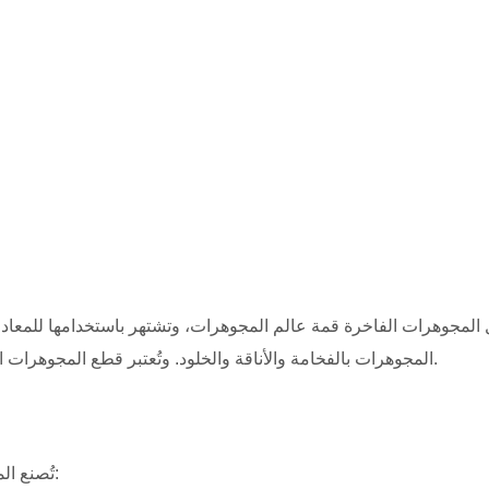
 المجوهرات الفاخرة قمة عالم المجوهرات، وتشتهر باستخدامها للمعادن ال
المجوهرات بالفخامة والأناقة والخلود. وتُعتبر قطع المجوهرات الفاخرة استثماراً قيماً نظراً لقيمتها الجوهرية وحرفيتها الاستثنائية.
تُصنع المجوهرات الفاخرة من مواد عالية الجودة وذات قيمة، بما في ذلك: