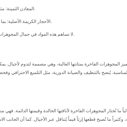
المعادن الثمينة: ​​مثل الذهب (الأصفر والأبيض والوردي) والفضة الإسترلينية والبلاتين.
الأحجار الكريمة الأصلية: بما في ذلك الماس والياقوت والزمرد والأحجار شبه الكريمة الأخرى.
لا تساهم هذه المواد في جمال المجوهرات الراقية فحسب، بل تساهم أيضاً في متانتها وقيمتها طويلة الأمد.
ميز المجوهرات الفاخرة بمتانتها العالية، وهي مصممة لتدوم لأجيال. يم
لمناسبة. يُنصح بالتنظيف والصيانة الدورية، مثل التلميع الاحترافي و
لباً ما تُختار المجوهرات الفاخرة لأناقتها الخالدة وقيمتها الدائمة. فه
 وكثيراً ما تُصبح قطعها إرثاً قيماً يُتناقل عبر الأجيال. كما أن الجانب 