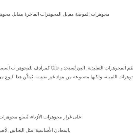
مّم المجوهرات التقليدية، التي تُستخدم غالبًا كمرادف للمجوهرات الع
وهرات الثمينة، ولكنها مصنوعة من مواد غير نفيسة. يُمكّن هذا النوع م
على غرار مجوهرات الأزياء، تُصنع مجوهرات الأزياء من مجموعة متنوعة من المواد غير المكلفة، بما في ذلك:
المعادن الأساسية: مثل النحاس الأصفر والنحاس والألومنيوم، وغالبًا ما تكون مطلية بالذهب أو الفضة.