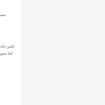
بسبب
تكمن جاذبي
تُعدّ مج