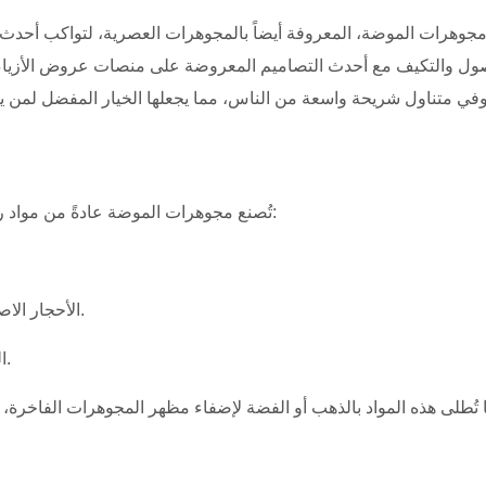
مجوهرات الموضة، المعروفة أيضاً بالمجوهرات العصرية، لتواكب أحدث 
ول والتكيف مع أحدث التصاميم المعروضة على منصات عروض الأزيا
تُصنع مجوهرات الموضة عادةً من مواد رخيصة الثمن، مما يجعلها في متناول الجميع. ومن المواد الشائعة:
الأحجار الاصطناعية: مثل الزركونيا المكعبة، وأحجار الراين، والخرز الزجاجي.
المواد غير الثمينة: ​​بما في ذلك البلاستيك والأكريليك واللؤلؤ المقلد.
ما تُطلى هذه المواد بالذهب أو الفضة لإضفاء مظهر المجوهرات الفاخرة، لك