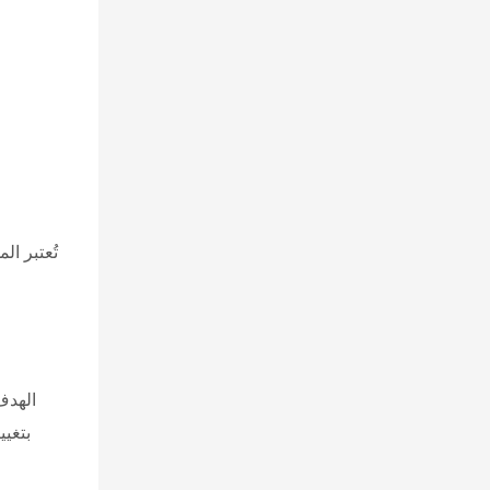
تُعتبر ال
الهدف
بتغيي