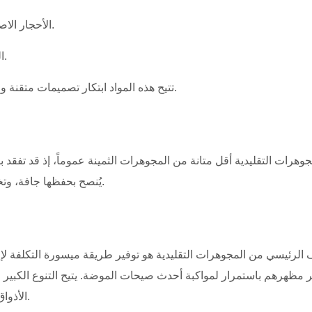
الأحجار الاصطناعية: مثل الزركونيا المكعبة، وأحجار الراين، والخرز الزجاجي.
المواد غير الثمينة: ​​بما في ذلك البلاستيك والأكريليك واللؤلؤ المقلد.
تتيح هذه المواد ابتكار تصميمات متقنة ومعقدة تحاكي مظهر المجوهرات الفاخرة بجزء بسيط من التكلفة.
مجوهرات التقليدية أقل متانة من المجوهرات الثمينة عموماً، إذ قد تفقد 
يُنصح بحفظها جافة، وتخزينها في مكان بارد وجاف، وتنظيفها برفق بقطعة قماش ناعمة.
 الرئيسي من المجوهرات التقليدية هو توفير طريقة ميسورة التكلفة لإض
ر مظهرهم باستمرار لمواكبة أحدث صيحات الموضة. يتيح التنوع الكبير 
الأذواق والمناسبات، من النزهات غير الرسمية إلى المناسبات الرسمية.