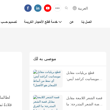
العربية
اتصل بنا
عن
خدمة قطع الأحجار الكريمة
تصميم حسب ا
موصى به لك
قطع بريليانت مقابل
مويسانيت كراشد آيس:
أي نمط من أنماط
اللمعان هو الأفضل؟
لطالما 
قصة الشعر اللامعة مقابل
قصة الشعر المتدرجة: ما
قلادةً ث