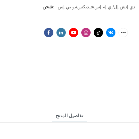
دي إتش إل/إي إم إس/فيديكس/يو بي إس
شحن:
تفاصيل المنتج