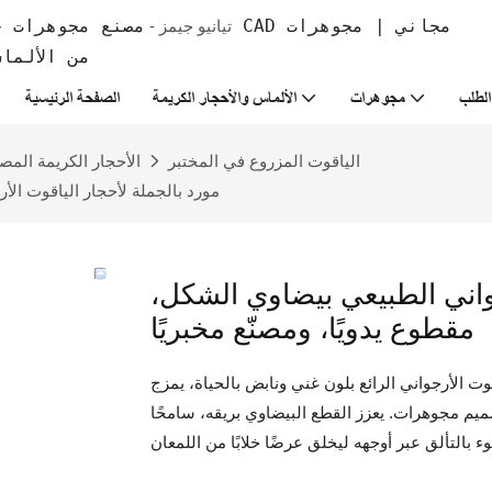
تيانيو جيمز -
من الألما
لطلب
مجوهرات
الألماس والأحجار الكريمة
الصفحة الرئيسية
الياقوت المزروع في المختبر
الأحجار الكريمة المص
مورد بالجملة لأحجار الياقوت الأ
جواني الطبيعي بيضاوي الشكل،
مقطوع يدويًا، ومصنّع مخبريًا
قوت الأرجواني الرائع بلون غني ونابض بالحياة، يمزج
صميم مجوهرات. يعزز القطع البيضاوي بريقه، سامحًا