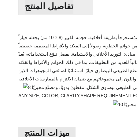
تفاصيل المنتج
صُنع هذا الياقوت الأرجواني في المختبر بدقة متناهية، ليُقدم نفس المتانة والجمال الاستثنائيين للياقوت الطبيعي، مع كونه بديلاً مستداماً ومُستخرجاً بطريقة أخلاقية. حجمه الكبير (8 × 10 مم) يجعله خياراً
ادئ التوريد الأخلاقي والاستدامة. بفضل تنوّع استخداماته، يُعدّ
القطع الطبيعي البيضاوي خيارًا استثنائيًا لصائغي المجوهرات الذين
ANY SIZE, COLOR, CLARITY,SHAPE REQUIREMENT
ميزات المنتج