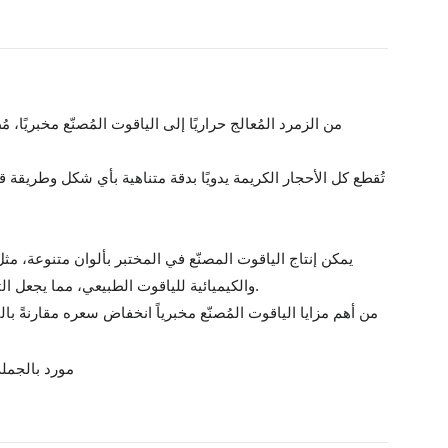
تُقطع كل الأحجار الكريمة يدويًا بدقة متناهية بأي شكل وطريقة 
يمكن إنتاج الياقوت المصنّع في المختبر بألوان متنوعة، مث
والكيميائية للياقوت الطبيعي، مما يجعل التمييز بينهما صعبًا للغاية بالعين المجردة. ومع ذلك، يستطيع خبراء الأحجار الكريمة في كثير من الأحيان تحديدها من خلال اختبارات متخصصة.
من أهم مزايا الياقوت المُصنّع مخبرياً انخفاض سعره مقارنةً بالي