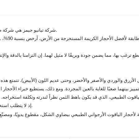
شركة تيانيو جيمز هي شركة صينية متخصصة في تصنيع الأحجار الكريمة المزروعة في المختبر.
قطع ترغب بها، مما يضمن جودة وبريقًا لا مثيل لهما. إن التزامنا بالدقة 
ل الأزرق والوردي والأصفر والأخضر، وحتى عديم اللون (الأبيض). تتمتع هذه
اقوت الطبيعي، الذي قد يكون باهظ الثمن نظراً لندرته وتكلفة استخراجه. إضافة
إذ لا يتطلب استخراجه عمليات تعدين واسعة النطاق، كما أن بصمته الكربونية أقل.