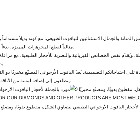
مثالياً لقطع المجوهرات المميزة، بدءاً من خواتم الخطوبة وصولاً إلى القلائد والأقراط المصممة خصيصاً.
، ويُقدّم نفس الخصائص الفيزيائية والبصرية للأحجار الطبيعية، مع مراعاة مب
مثالياً للعديد من التطبيقات، بما في ذلك الخواتم والأقراط والقلائد.
دة تلبي احتياجاتكم التصميمية. يُعدّ الياقوت الأرجواني المصنّع مخبريًا ذو 
يتطلعون إلى إضافة لمسة من الأناقة واللون إلى مجموعاتهم مع ضمان الالتزام بالممارسات الأخلاقية.
 FOR OUR DIAMONDS AND OTHER PRODUCTS ARE MOST WE