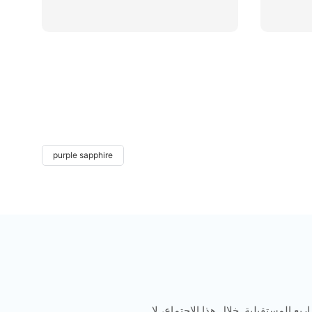
purple sapphire
يع المستقبلية. خلال هذا الاجتماع، لا