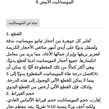
نبذة عن المويسانايت
1. القطع
تُعاير كل جوهرة من أحجار تيانيو مويسانيت بدقة
وتُصقل يدويًا على أيدي أمهر صائغي الأحجار الكريمة
لتعزيز بريقها وإبراز جمالها الأخاذ، مما يزيد من معامل
انكسارها. جميع أحجار المويسانيت لدينا تُقطع يدويًا،
وهي أكثر كمالًا من تلك المقطوعة آليًا. إذ يمكن أن
تصل درجة نقاء المويسانيت المقطوع يدويًا إلى 3EX،
بينما لا يمكن للقطع الآلي الوصول إلى هذه الدرجة.
ولذلك، فإن القطع الآلي أرخص من القطع اليدوي.
2. حجم القيراط
يُقارب حجم المويسانايت حجم قيراط الألماس العادي،
ولكنه أخف وزنًا بنسبة 10% تقريبًا. يجد معظم تجار