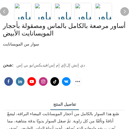
أساور مرصعة بالكامل بالماس ومصقولة بأحجار
المويسانايت الأبيض
سوار من المويسانايت
دي إتش إل/إي إم إس/فيديكس/يو بي إس
شحن:
تفاصيل المنتج
صُنع هذا السوار بالكامل من أحجار المويسانايت البيضاء البراقة، ليشعّ
أناقةً وتألقًا من كل زاوية. تمّ صقل السوار يدويًا بدقة متناهية، مما
يُعزز بريقه ولمعانه الذي يُضاهي أجود أنواع الماس الطبيعي. يُضفي