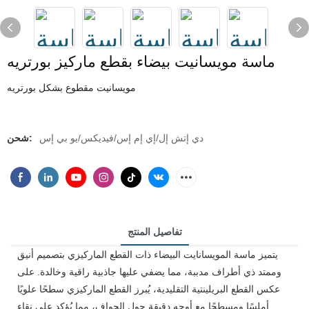
ماسة مويسانيت بيضاء بقطع ماركيز بورتريه
مويسانيت مقطوع بشكل بورتريه
دي إتش إل/إي إم إس/فيديكس/يو بي إس
شحن:
تفاصيل المنتج
يتميز ماسة المويسانايت البيضاء ذات القطع الماركيزي بتصميم أنيق
وممتد ذي أطراف مدببة، مما يضفي عليها جاذبية راقية وخالدة. على
عكس القطع البريلينتية التقليدية، يُبرز القطع الماركيزي سطحًا علويًا
أملسًا ومسطحًا مع أوجه دقيقة حول الحواف، مما يُؤكد على نقاء