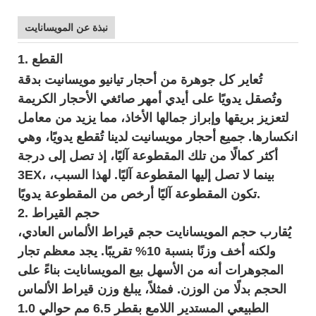
نبذة عن المويسانايت
1. القطع
تُعاير كل جوهرة من أحجار تيانيو مويسانيت بدقة
وتُصقل يدويًا على أيدي أمهر صائغي الأحجار الكريمة
لتعزيز بريقها وإبراز جمالها الأخاذ، مما يزيد من معامل
انكسارها. جميع أحجار مويسانيت لدينا تُقطع يدويًا، وهي
أكثر كمالًا من تلك المقطوعة آليًا، إذ تصل إلى درجة
3EX، بينما لا تصل إليها المقطوعة آليًا. لهذا السبب،
تكون المقطوعة آليًا أرخص من المقطوعة يدويًا.
2. حجم القيراط
يُقارب حجم المويسانايت حجم قيراط الألماس العادي،
ولكنه أخف وزنًا بنسبة 10% تقريبًا. يجد معظم تجار
المجوهرات أنه من الأسهل بيع المويسانايت بناءً على
الحجم بدلًا من الوزن. فمثلاً، يبلغ وزن قيراط الألماس
الطبيعي المستدير اللامع بقطر 6.5 مم حوالي 1.0