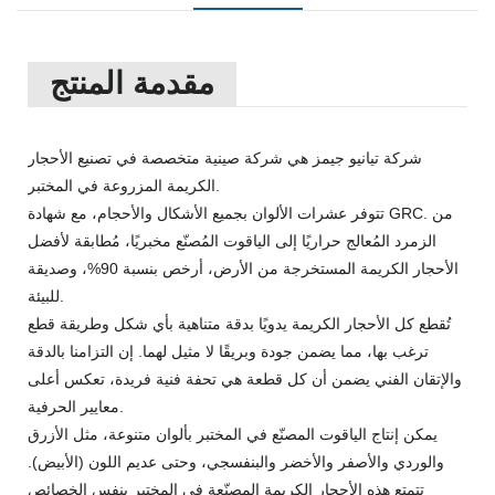
مقدمة المنتج
شركة تيانيو جيمز هي شركة صينية متخصصة في تصنيع الأحجار
الكريمة المزروعة في المختبر.
تتوفر عشرات الألوان بجميع الأشكال والأحجام، مع شهادة GRC. من
الزمرد المُعالج حراريًا إلى الياقوت المُصنّع مخبريًا، مُطابقة لأفضل
الأحجار الكريمة المستخرجة من الأرض، أرخص بنسبة 90%، وصديقة
للبيئة.
تُقطع كل الأحجار الكريمة يدويًا بدقة متناهية بأي شكل وطريقة قطع
ترغب بها، مما يضمن جودة وبريقًا لا مثيل لهما. إن التزامنا بالدقة
والإتقان الفني يضمن أن كل قطعة هي تحفة فنية فريدة، تعكس أعلى
معايير الحرفية.
يمكن إنتاج الياقوت المصنّع في المختبر بألوان متنوعة، مثل الأزرق
والوردي والأصفر والأخضر والبنفسجي، وحتى عديم اللون (الأبيض).
تتمتع هذه الأحجار الكريمة المصنّعة في المختبر بنفس الخصائص