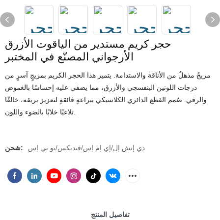
حجر كريم مستدير من الياقوت الأزرق
الأرجواني المصنّع في المختبر
مزيجٌ مذهلٌ من الأناقة والاستدامة. يتميز هذا الحجر الكريم بمزيجٍ آسرٍ من
درجات اللونين البنفسجي والأزرق، مما يضفي عليه إحساسًا بالغموض
والرقي. صُمم القطع الدائري الكلاسيكي ببراعةٍ فائقةٍ لتعزيز بريقه، خالقًا
تلاعبًا خلابًا بالضوء واللون.
دي إتش إل/إي إم إس/فيديكس/يو بي إس
شحن:
تفاصيل المنتج