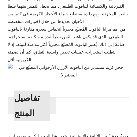
الفيزيائية والكيميائية للياقوت الطبيعي، مما يجعل التمييز بينهما صعبًا
بالعين المجردة. ومع ذلك، يستطيع خبراء الأحجار الكريمة في كثير من
الأحيان تحديدها من خلال اختبارات متخصصة.
من أهم مزايا الياقوت المُصنّع مخبرياً انخفاض سعره مقارنةً بالياقوت
الطبيعي، الذي قد يكون باهظ الثمن نظراً لندرته وتكلفة استخراجه.
إضافةً إلى ذلك، يُعتبر الياقوت المُصنّع مخبرياً أكثر ملاءمةً للبيئة، إذ لا
يتطلب استخراجه عمليات تعدين واسعة النطاق، كما أن بصمته
الكربونية أقل.
تفاصيل
المنتج
مزيجٌ مذهلٌ من الأناقة والاستدامة. يتميز هذا الحجر الكريم بمزيجٍ آسرٍ