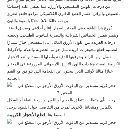
من درجات اللونين البنفسجي والأزرق، مما يضفي عليه إحساسًا
بالغموض والرقي. صُمم القطع الدائري الكلاسيكي ببراعةٍ فائقةٍ لتعزيز
بريقه، خالقًا تلاعبًا خلابًا بالضوء واللون.
يُزرع هذا الياقوت في المختبر لضمان إنتاج أخلاقي وصديق للبيئة،
ويتميز بنفس الخصائص الفيزيائية والبصرية للياقوت الطبيعي. وتجعله
درجاته الفريدة من اللون الأزرق المائل إلى البنفسجي خيارًا ممتازًا
لتصميم قطع مجوهرات فريدة مثل خواتم الخطوبة والقلائد والأقراط.
بفضل لونها الرائع وحرفيتها الدقيقة وأصلها المستدام، تُعد الأحجار
الكريمة المستديرة ذات اللون الأزرق الأرجواني المزروعة في المختبر
خيارًا مثاليًا لأولئك الذين يبحثون عن الفخامة التي تتوافق مع القيم
الحديثة.
نرحب بأي متطلبات تتعلق بالحجم أو اللون أو درجة النقاء أو الشكل
للألماس ومنتجاتنا الأخرى. لمزيد من التفاصيل حول القطع، يرجى
قطع الأحجار الكريمة
الضغط هنا.