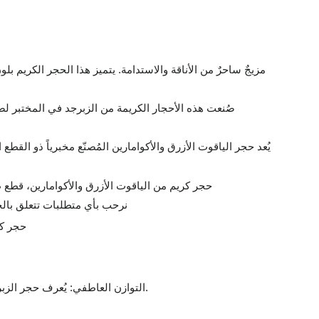
مزيجٌ ساحرٌ من الأناقة والاستدامة. يتميز هذا الحجر الكريم بل
صُنعت هذه الأحجار الكريمة من الزبرجد في المختبر لضم
يُعد حجر الياقوت الأزرق والأكوامارين المُصنّع مخبرياً ذو القط
نرحب بأي متطلبات تتعلق بالحج
التوازن العاطفي: يُعرف حجر الزبرجد باسم "حجر الشجاعة"، ويُعتقد أنه يهدئ العقل ويقلل التوتر ويعزز السلام الداخلي، مما يساعد الأفراد على التغلب على الخوف والسلبية.