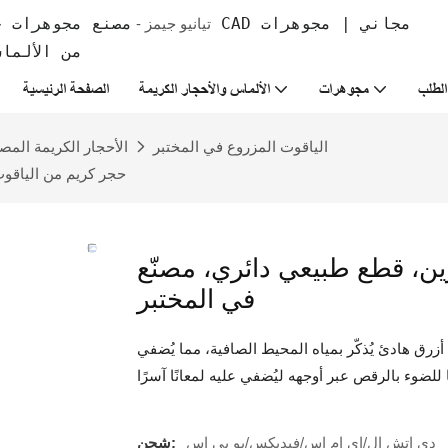
تيانيو جيمز -
من الألما
لطلب
مجوهرات
الألماس والأحجار الكريمة
الصفحة الرئيسية
الياقوت المزروع في المختبر
الأحجار الكريمة المص
حجر كريم من الياقوت
رين، قطع طبيعي دائري، مصنّع
في المختبر
ٍ أزرق هادئ يُذكّر بمياه المحيط الصافية، مما يُضفي
دي إتش إل/إي إم إس/فيديكس/يو بي إس
شحن: