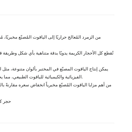
تُقطع كل الأحجار الكريمة يدويًا بدقة متناهية بأي شكل وطريقة 
يمكن إنتاج الياقوت المصنّع في المختبر بألوان متنوعة، مثل
الفيزيائية والكيميائية للياقوت الطبيعي، مما يجعل التمييز بينهما صعبًا بالعين المجردة. ومع ذلك، يستطيع خبراء الأحجار الكريمة في كثير من الأحيان تحديدها من خلال اختبارات متخصصة.
من أهم مزايا الياقوت المُصنّع مخبرياً انخفاض سعره مقارنةً بالي