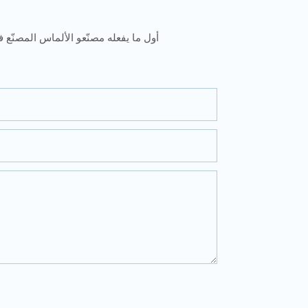
أول ما يفعله مصنّعو الألماس المصنّع ف