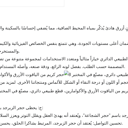
ونٍ أزرق هادئ يُذكّر بمياه المحيط الصافية، مما يُضفي إحساسًا بالسكينة و
ان أعلى مستويات الجودة، وهي تتمتع بنفس الخصائص الفيزيائية والكيميائي
والمستخرجة بطرق أخلاقية، تُعدّ خيارًا مثاليًا لمن يبحثون عن الفخامة بوعي.
ع الطبيعي الدائري خياراً مثالياً ومتعدد الاستخدامات لمجموعة متنوعة من تص
المصممة حسب الطلب. بفضل لونه الرائع، ودقة صنعه، وأصله المستدام، يُشكّل هذا الحجر قطعة مركزية استثنائية لأي تصميم مجوهرات.
م أو اللون أو درجة النقاء أو الشكل للألماس ومنتجاتنا الأخرى. لمزيد 
ج: يحظى حجر الزبرجد بتقدير كبير لجماله وخصائصه الرمزية، ويقدم مجموعة من الفوائد:
تحسين التواصل: يُعتقد أن حجر الزبرجد، المرتبط بشاكرا الحلق، يحسن التعبير عن الذات ويشجع على إجراء محادثات واضحة ومتعاطفة.