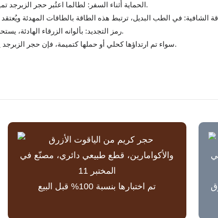
الحماية أثناء السفر: لطالما اعتُبر حجر الزبرجد تميمة للبحارة، ولا يزال يُعتبر حجرًا للسفر الآمن، وخاصة فوق الماء.
رمز التجديد: بألوانه الزرقاء الهادئة، يستحضر حجر الزبرجد نقاء الماء ويرمز إلى الشباب والحيوية والتجديد.
سواء تم ارتداؤها كحلي أو حملها كتميمة، فإن حجر الزبرجد يحظى بالتقدير لتأثيره المهدئ وخصائصه الوقائية وأناقته الخالدة.
لسوق
تم اختبارها بنسبة 100% قبل البيع