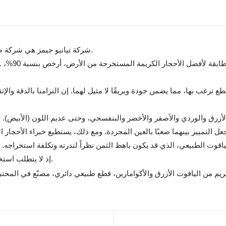
شركة تيانيو جيمز هي شركة صينية متخصصة في تصنيع الأحجار الكريمة المزروعة في المختبر.
قطع ترغب بها، مما يضمن جودة وبريقًا لا مثيل لهما. إن التزامنا بالدقة 
 الأزرق والوردي والأصفر والأخضر والبنفسجي، وحتى عديم اللون (الأبيض).
اقوت الطبيعي، الذي قد يكون باهظ الثمن نظراً لندرته وتكلفة استخراجه. إضافة
إذ لا يتطلب استخراجه عمليات تعدين واسعة النطاق، كما أن بصمته الكربونية أقل.