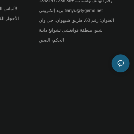
رقم الهاتف/واتساب: +86 13481477286
الألماس ال
tianyu@tygems.net
بريد إلكتروني:
الأحجار ال
العنوان: رقم 69، طريق شيهوان، حي وان
شيو، منطقة قوانغشي تشوانغ ذاتية
الحكم، الصين