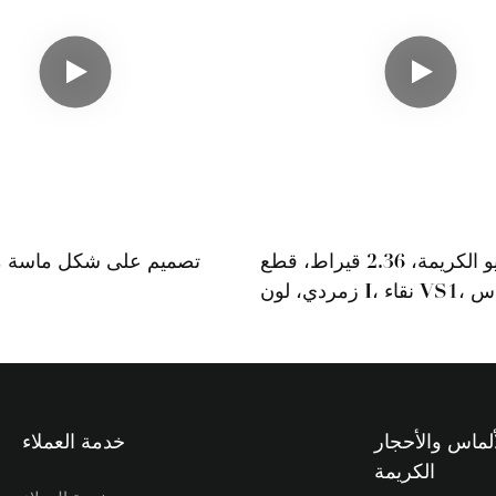
أحجار تيانيو الكريمة، 2.36 قيراط، قطع
تصميم على شكل ماسة 
زمردي، لون I، نقاء VS1، ألماس
صناعي CVD معتمد من IGI، متوفر
في المخزون
ألماس والأحجار
خدمة العملاء
الكريمة