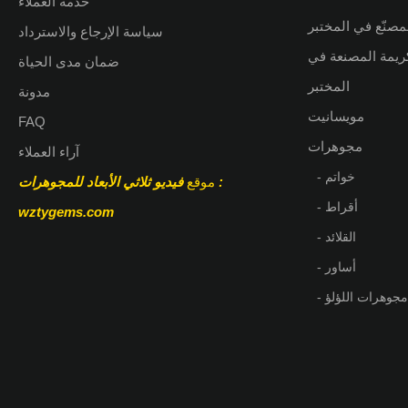
خدمة العملاء
مصنّع في المختبر
سياسة الإرجاع والاسترداد
كريمة المصنعة في
ضمان مدى الحياة
المختبر
مدونة
مويسانيت
FAQ
مجوهرات
آراء العملاء
- خواتم
:
موقع
فيديو ثلاثي الأبعاد للمجوهرات
- أقراط
wztygems.com
- القلائد
- أساور
- مجوهرات اللؤلؤ