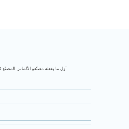
أول ما يفعله مصنّعو الألماس المصنّع ف