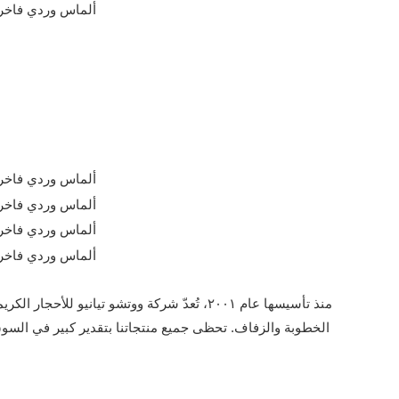
منذ تأسيسها عام ٢٠٠١، تُعدّ شركة ووتشو ت
الخطوبة والزفاف. تحظى جميع منتجاتنا بتقدير كبير في السوق 