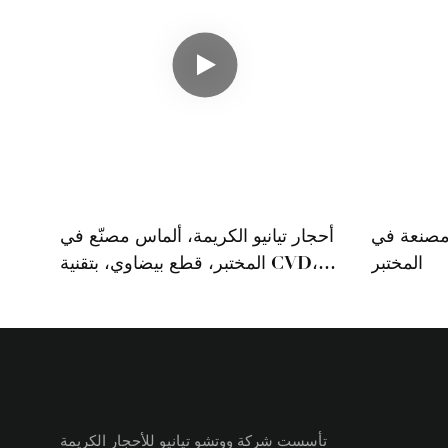
مصنعة في
أحجار تيانيو الكريمة، ألماس مصنّع في
المختبر
المختبر، قطع بيضاوي، بتقنية CVD،
1.47 قيراط، F/VS2، خالٍ من الألماس
المصنّع، شهادة IGI، متوفر في
المخزون
تأسست شركة ووتشو تيانيو للأحجار الكريمة