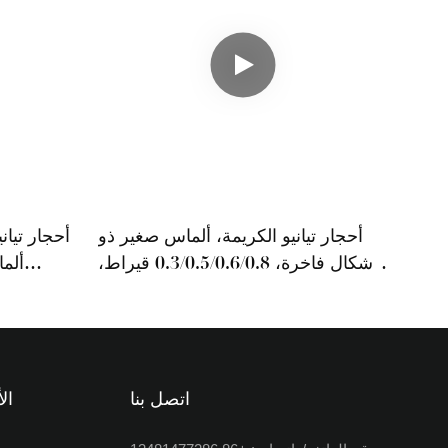
أحجار تيانيو الكريمة، ألماس صغير ذو
أشكال فاخرة، 0.3/0.5/0.6/0.8 قيراط،
ألماس مصنّع بقطع برنسيس مربع،
سعر القيراط
اتصل بنا
ال