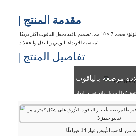
| مقدمة المنتج
قلادة من الذهب الأبيض عيار 14 قيراط مرصعة بحجر ياقوت أزرق، الحجر الرئيسي عبارة عن ياقوت أزرق مقطوع على شكل لؤلؤة بحجم 7 × 10 مم، تصميم بافيه يجعل الياقوت أكثر بريقًا،
مناسبة للارتداء اليومي والتنقل والحفلات!
| تفاصيل المنتج
ادة مرصعة بالياقوت
 الذهب الأبيض عيار 14 قيراطًا