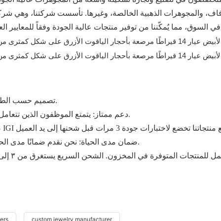
1. تصميم حسب الطلب: أنت تقدم التصميم، وسنقدم لك الحل عادةً خلال 3 أيام.
2. دعم ممتاز: يتمتع الموظفون الذين تتعامل معهم بالخبرة والشهادات في مهاراتهم في اللغة الإنجليزية.
4. ضمان مدى الحياة: نحن نقدم ضمانًا مدى الحياة ينطبق على مشترياتك من المجوهرات الفاخرة والماس.
ers
custom jewelry manufacturer