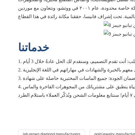
المصممة حسب الطلب، وخواتم الخطوبة، وخواتم الزفاف، والمجوهرات الذهبية الخالصة، وغيرها. تأسست شركتنا، وهي شركة خاصة محدودة، عام ٢٠٠١ في ووتشو، ونتعاون مع موردين
خدماتنا
lab grown diamond manufacturers
gold jewelry manufactur