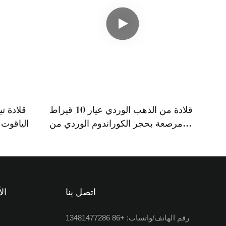
قلادة من الذهب الوردي عيار 10 قيراط
قلادة ت
مرصعة بحجر الكوراندوم الوردي من
الياقوت 
تيانيو جيمز
اتصل بنا
ال
رقم الهاتف/واتساب: +86 13481477286