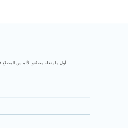
أول ما يفعله مصنّعو الألماس المصنّع ف