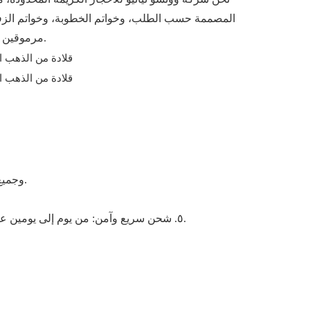
مرموقين في السوق، مما يُمكّننا من توفير منتجات عالية الجودة وفقاً للمعايير العالمية. تحت إشراف فانيسا، حققنا مكانة رائدة في هذا القطاع.
3. ضمان الجودة: جميع الماسات المختبرية حاصلة على شهادة IGI وجميع منتجاتنا تخضع لاختبارات جودة 3 مرات قبل شحنها إلى يد العميل.
٥. شحن سريع وآمن: من يوم إلى يومين عمل للمنتجات المتوفرة في المخزون. الشحن السريع يستغرق من ٣ إلى ٧ أيام! سنتابع معلومات الشحن ونُذكّر العملاء باستلام الطرد.