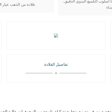
 أسلوب التلميع اليدوي الدقيق،
قلادة من الذهب عيار 14 قيراطًا، مصقولة بدقة عالية، وتبرز تفاصيلها جمالها.
تفاصيل القلادة
 متخصصون في تصنيع وتجارة تشكيلة واسعة من المجوهرات عالية الجودة