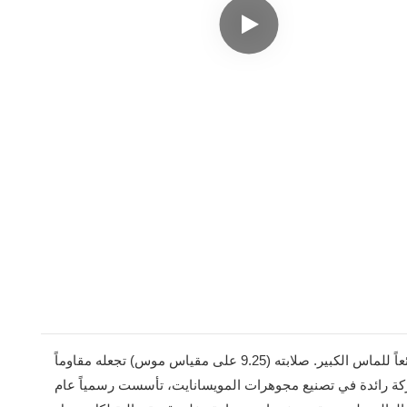
المويسانايت حجر كريم طبيعي تم تطويره في المختبرات. يتميز بمعامل انكسار أعلى من أي حجر كريم أو ماس آخر، مما يجعله بديلاً رائعاً للماس الكبير. صلابته (9.25 على مقياس موس) تجعله مقاوماً
 شركة رائدة في تصنيع مجوهرات المويسانايت، تأسست رسمياً عام