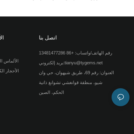
DEF، غير مثبتة
للمجو
اتصل بنا
ال
رقم الهاتف/واتساب: +86 13481477286
الألماس ال
tianyu@tygems.net
بريد إلكتروني:
الأحجار ال
العنوان: رقم 69، طريق شيهوان، حي وان
شيو، منطقة قوانغشي تشوانغ ذاتية
الحكم، الصين