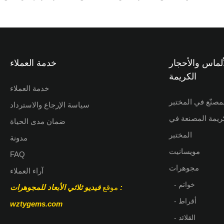
هرات المصممة حسب الطلب
ألماس والأحجار
خدمة العملاء
الكريمة
خدمة العملاء
مصنّع في المختبر
سياسة الإرجاع والاسترداد
كريمة المصنعة في
ضمان مدى الحياة
المختبر
مدونة
مويسانيت
FAQ
مجوهرات
آراء العملاء
- خواتم
:
موقع
فيديو ثلاثي الأبعاد للمجوهرات
- أقراط
wztygems.com
- القلائد