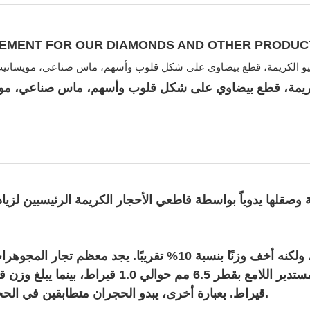
UIREMENT FOR OUR DIAMONDS AND OTHER PRODU
صقلها يدوياً بواسطة قاطعي الأحجار الكريمة الرئيسيين لزيادة 
يُقارب حجم المويسانايت حجم قيراط الألماس العادي، ولكنه أخف وزنًا
قيراط. بعبارة أخرى، يبدو الحجران متطابقين في الحجم للعين المجردة، على الرغم من اختلاف وزنهما قليلًا.