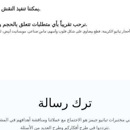
يمكننا تنفيذ النقش بالليزر حسب طلبكم، فنحن نمتلك أحدث تقنيات الليزر.
نرحب تقريباً بأي متطلبات تتعلق بالحجم واللون والنقاء والشكل للألماس والمنتجات الأخرى لدينا.
ترك رسالة
ي مختبرات تيانيو جيمز هو الاجتماع مع عملائنا ومناقشة أهدافهم في المشار
تترددوا في طرح أفكاركم وطرح العديد من الأسئلة.