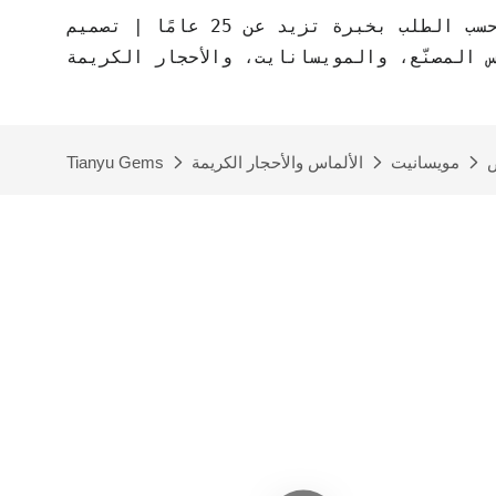
مصنع مجوهرات حسب الطلب بخبرة تزيد عن 25 عامًا | تصميم CAD مجاني | مجوهرات
س المصنّع، والمويسانايت، والأحجار الكريمة
ض
مويسانيت
الألماس والأحجار الكريمة
Tianyu Gems