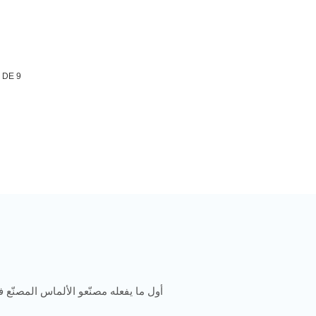
أول ما يفعله مصنّعو الألماس المصنّع ف