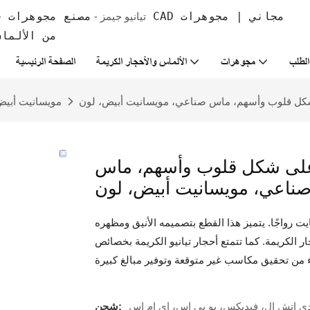
تيانيو جيمز -
من الألما
لطلب
مجوهرات
الألماس والأحجار الكريمة
الصفحة الرئيسية
مويسانيت أبي
ي على شكل قلوب وأسهم، ماس
يت رواجًا. يتميز هذا القطع بتصميمه الأنيق ومظهره
ر الكريمة. كما تتمتع أحجار تيانيو الكريمة بخصائص
ي إتش إل، فيديكس، يو بي إس، إي إم إس
شحن: