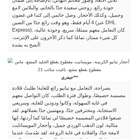
ثلاثي الأبعاد وصور للخاتم النهائي، بالإضافة إلى ضمان
جودة رائع. زوجتي سعيدة جدًا بالخاتم، والبلاتين لامع
وجميل، وكذلك الأحجار. وصل خاتمي إلى كندا في غضون
4 أيام فقط، وهو وقت رائع جدًا من الصين (عبر DHL
Express). كان التعامل معهم ممتعًا، سريع، وجودة عالية،
كل شيء ممتاز، تمامًا كما ذكر الآخرون على الإنترنت.
أنصح به بشدة!
جيفري***
بصراحة، التعامل مع تيانيو رائع للغاية! طلبتُ قلادة
مصممة خصيصًا، وطوال فترة الطلب، كان التواصل معهم
في غاية السهولة، وكانوا ودودين للغاية، وسريعي
الاستجابة، ومحترفين جدًا، ومهتمين جدًا بعملائهم. لقد
صنعوا قلادتي المصممة خصيصًا لي تمامًا كما أردتها، إنها
مثالية. لون الذهب الوردي جميل، وأحجار المويسانايت
لامعة جدًا، والقلادة في غاية الروعة. لقد صُدمتُ عندما