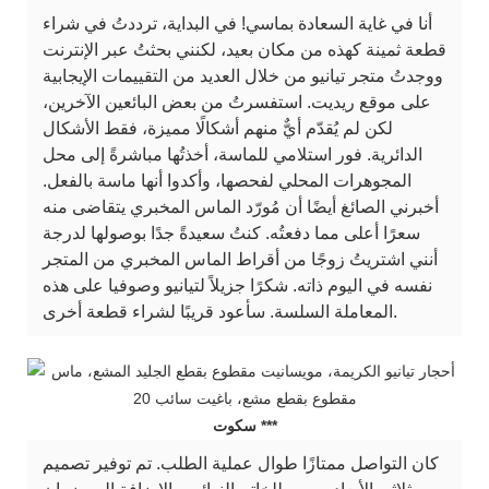
أنا في غاية السعادة بماسي! في البداية، ترددتُ في شراء
قطعة ثمينة كهذه من مكان بعيد، لكنني بحثتُ عبر الإنترنت
ووجدتُ متجر تيانيو من خلال العديد من التقييمات الإيجابية
على موقع ريديت. استفسرتُ من بعض البائعين الآخرين،
لكن لم يُقدّم أيٌّ منهم أشكالًا مميزة، فقط الأشكال
الدائرية. فور استلامي للماسة، أخذتُها مباشرةً إلى محل
المجوهرات المحلي لفحصها، وأكدوا أنها ماسة بالفعل.
أخبرني الصائغ أيضًا أن مُورّد الماس المخبري يتقاضى منه
سعرًا أعلى مما دفعتُه. كنتُ سعيدةً جدًا بوصولها لدرجة
أنني اشتريتُ زوجًا من أقراط الماس المخبري من المتجر
نفسه في اليوم ذاته. شكرًا جزيلاً لتيانيو وصوفيا على هذه
المعاملة السلسة. سأعود قريبًا لشراء قطعة أخرى.
سكوت ***
كان التواصل ممتازًا طوال عملية الطلب. تم توفير تصميم