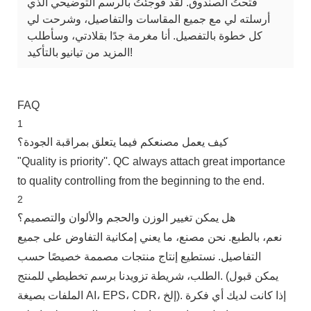
فتحتُ الصندوق. لقد فوجئتُ بالرسم التوضيحي الذي
أرسلته لي مع جميع المقاسات والتفاصيل، وشرحت لي
كل خطوة بالتفصيل. أنا مغرمة جدًا بقلادتي، وسأطلب
المزيد من تيانيو بالتأكيد!
FAQ
1
كيف يعمل مصنعكم فيما يتعلق بمراقبة الجودة؟
"Quality is priority''. QC always attach great importance
to quality controlling from the beginning to the end.
2
هل يمكن تغيير الوزن والحجم والألوان والتصميم؟
نعم، بالطبع. نحن مصنع، ما يعني إمكانية التفاوض على جميع
التفاصيل. نستطيع إنتاج منتجات مصممة خصيصًا حسب
الطلب، شريطة تزويدنا برسم تخطيطي للمنتج. (يمكن قبول
الملفات بصيغة AI، EPS، CDR، إلخ). إذا كانت لديك أي فكرة