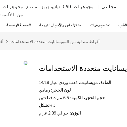
تيانيو جيمز -
من الألما
لطلب
مجوهرات
الألماس والأحجار الكريمة
الصفحة الرئيسية
أقراط متدلية من المويسانايت متعددة الاستخدامات
أق
يسانايت متعددة الاستخدامات
المادة:
مويسانيت، ذهب وردي عيار 14/18
لون الحجر:
رمادي
حجم الحجر، الكمية:
6.5 مم × قطعتين
RD
شكل:
الوزن:
حوالي 2.39 غرام