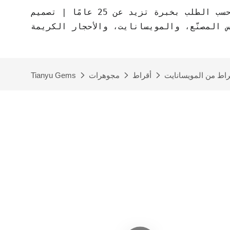
مصنع مجوهرات حسب الطلب بخبرة تزيد عن 25 عامًا | تصميم CAD مجاني | مجوهرات
س المصنّع، والمويسانايت، والأحجار الكريمة
راط من المويسانايت
أقراط
مجوهرات
Tianyu Gems