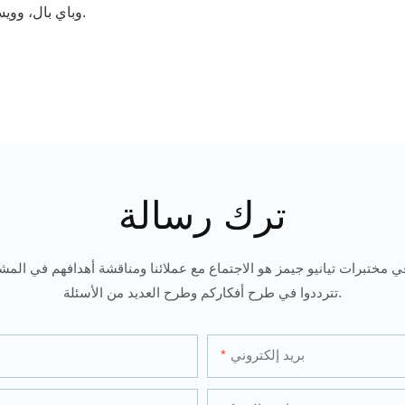
نقبل التحويل المصرفي (T/T)، وباي بال، وويسترن يونيون، وموني جرام، إلخ.
ترك رسالة
ي مختبرات تيانيو جيمز هو الاجتماع مع عملائنا ومناقشة أهدافهم في المشار
تترددوا في طرح أفكاركم وطرح العديد من الأسئلة.
بريد إلكتروني