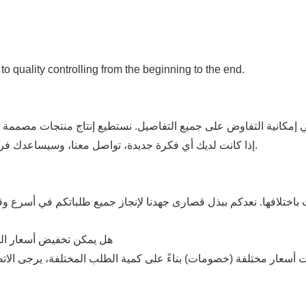
 to quality controlling from the beginning to the end.
مكانية التفاوض على جميع التفاصيل. نستطيع إنتاج منتجات مصممة خصيصًا حسب ال
AI، EPS، CDR، إلخ). إذا كانت لديك أي فكرة جديدة، تواصل معنا، وسيساعدك فريق التصميم لدينا على تحويلها إلى واقع.
هل يمكن تخفيض أسعار ال