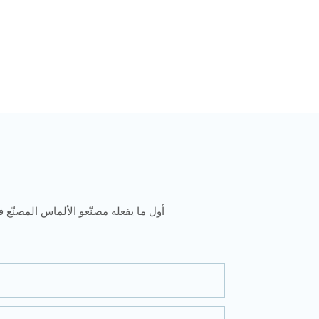
أول ما يفعله مصنّعو الألماس المصنّع ف