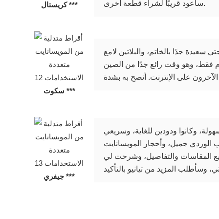
سأعود قريبًا لشراء قطعة أخرى.
كريستال ***
 سعيدة جدًا بالخاتم، والبلاتين لامع
ك الأحجار. وصل خاتمي إلى كندا في غضون 4 أيام فقط، وهو وقت رائع جدًا من الصين (عبر DHL Express). كان التعامل معهم ممتعًا، سريع، وجودة
سكوت ***
هولة، وكانوا ودودين للغاية، وسريعي
ذهب الوردي جميل، وأحجار المويسانايت
جميع المقاسات والتفاصيل، وشرحت لي
جيفري ***