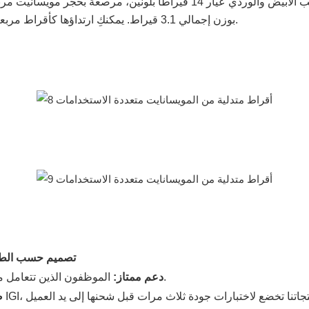
بوزن إجمالي 3.1 قيراط. يمكنكِ ارتداؤها كأقراط مربعة صغيرة للاستخدام اليومي، أو كأقراط متدلية في المناسبات.
تصميم حسب الط
الموظفون الذين تتعامل معهم ذوو خبرة ومعتمدون في مهاراتهم في اللغة الإنجليزية.
دعم ممتاز:
ض