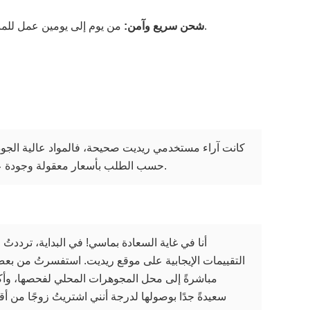
من يوم إلى يومين عمل للمنتجات المتوفرة في المخزون. الشحن السريع يستغرق من 3 إلى 7 أيام! سنتابع معلومات الشحن، ثم سنُذكّر العملاء باستلام الطرد.
شحن سريع وآمن:
كانت آراء مستخدمي ريديت صحيحة، فالمواد عالية الجو
حسب الطلب بأسعار معقولة وجودة عالية، وميزة تصميمها حسب الطلب رائعة حقًا. لقد نصحت العديد من أصدقائي بشراء المجوهرات من عندهم.
أنا في غاية السعادة بماسي! في البداية، ترددتُ
التقييمات الإيجابية على موقع ريديت. استفسرتُ من بعض ال
مباشرةً إلى محل المجوهرات المحلي لفحصها، وأكدوا
سعيدةً جدًا بوصولها لدرجة أنني اشتريتُ زوجًا من أ