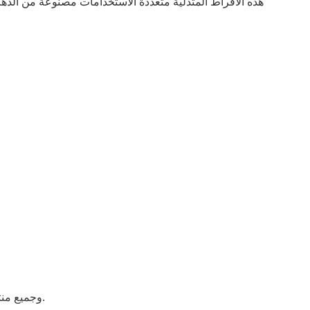
جميع الماسات المختبرية حاصلة على شهادة IGI، وجميع منتجاتنا تخضع لاختبارات جودة ثلاث مرات قبل شحنها إلى يد العميل.