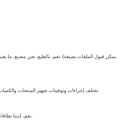
نعم، بالطبع. نحن مصنع، ما يعني إ
تختلف إجراءات وتوقيتات تجهيز المنتجات والكميات باختلافها. نعدكم ببذل قصارى جهدنا لإنجاز جميع طلباتكم في أسرع وقت ممكن. لمزيد من المعلومات، يرجى التواصل معنا مباشرةً.
نعم، لدينا نطاقات أسعار مختلفة (خصومات) بناءً على كمية الطلب المختلفة، يرجى الاتصال بقسم المبيعات لدينا للحصول على معلومات عن الأسعار.