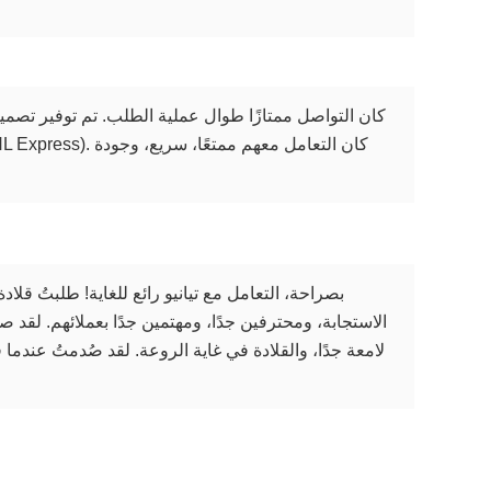
كان التواصل ممتازًا طوال عملية الطلب. تم توفير تصميم ث
بصراحة، التعامل مع تيانيو رائع للغاية! طلبتُ ق
الاستجابة، ومحترفين جدًا، ومهتمين جدًا بعملائهم. لقد ص
لامعة جدًا، والقلادة في غاية الروعة. لقد صُدمتُ عن