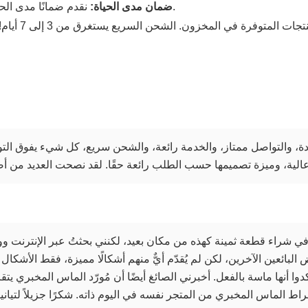
نقدم ضمانًا مدى الحياة ينطبق على مشترياتك من المجوهرات الفاخرة والماس.
ضمان مدى الحياة:
دة، والتواصل ممتاز، والخدمة رائعة، والشحن سريع، كل شيء يفوق ا
 في شراء قطعة ثمينة كهذه من مكان بعيد، لكنني بحثتُ عبر الإنترنت وو
بائعين الآخرين، لكن لم يُقدّم أيٌّ منهم أشكالًا مميزة، فقط الأشكال ال
 أنها ماسة بالفعل. أخبرني الصائغ أيضًا أن مُورّد الماس المخبري يتقا
قراط الماس المخبري من المتجر نفسه في اليوم ذاته. شكرًا جزيلاً لتيان