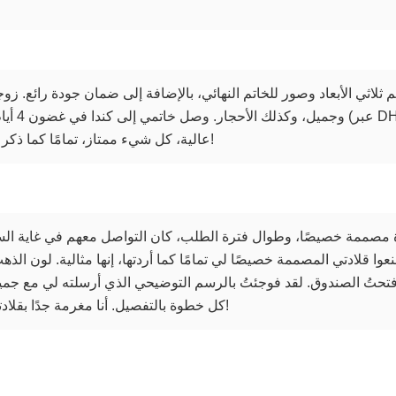
لاثي الأبعاد وصور للخاتم النهائي، بالإضافة إلى ضمان جودة رائع. زوجتي
وجميل، وكذل
عالية، كل شيء ممتاز، تمامًا كما ذكر الآخرون على الإنترنت. أنصح به بشدة!
لادة مصممة خصيصًا، وطوال فترة الطلب، كان التواصل معهم في غاية الس
نعوا قلادتي المصممة خصيصًا لي تمامًا كما أردتها، إنها مثالية. لون ال
دما فتحتُ الصندوق. لقد فوجئتُ بالرسم التوضيحي الذي أرسلته لي مع 
كل خطوة بالتفصيل. أنا مغرمة جدًا بقلادتي، وسأطلب المزيد من تيانيو بالتأكيد!