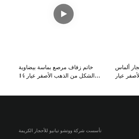
جار ألماس
خاتم زفاف مرصع بماسة بيضاوية
أصفر عيار
الشكل من الذهب الأصفر عيار 14
ية على شكل
قيراطًا مع حلقة مرصعة بالماس على
كمثرى
شكل قلب
تأسست شركة ووتشو تيانيو للأحجار الكريمة