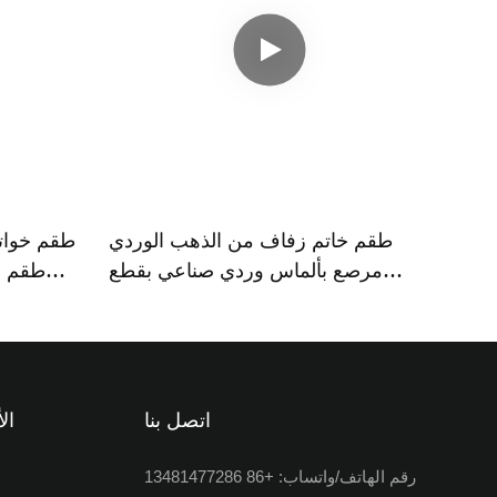
طقم خاتم زفاف من الذهب الوردي
مرصع بألماس وردي صناعي بقطع
طقم ز
كمثرى من تيانيو جيمز
طقم زفا
اتصل بنا
ال
رقم الهاتف/واتساب: +86 13481477286