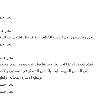
نحن متخصصون في الذهب الخالص (10 قيراط، 14 قيراط، 18 قيراط، البلاتين)، والمجوهرات الفاخرة من الفضة الإسترليني عيار 925، والماس المزروع في المختبر، والمويسانيت، والزمرد الصناعي، إلخ.
نُقدّم لعملائنا دعمًا احترافيًا وسريعًا قبل البيع وبعده. تتميّز 
إلى الماس المويسانايت والماس المُصنّع في المختبر، والأح
وقطع القلوب والزهرة التسعة، وقطع OMC/OEC، وقطع الأميرة المعدّلة، وقطع الثلج المسحوق، والقطع الفرنسي، وقطع الورد، والقطع المشع، وقطع اليوبيل، وغيرها.