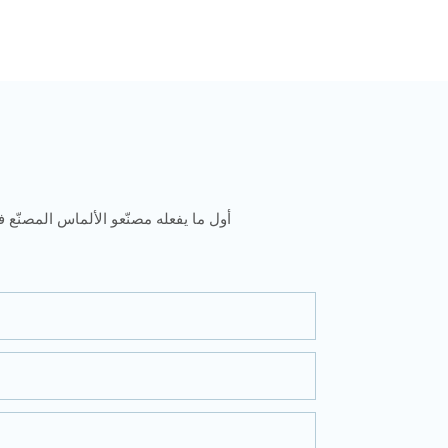
أول ما يفعله مصنّعو الألماس المصنّع ف