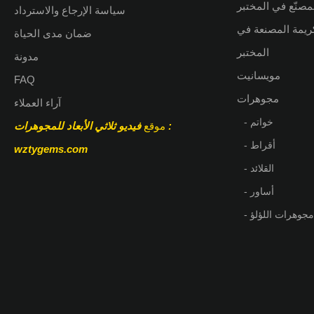
مصنّع في المختبر
سياسة الإرجاع والاسترداد
كريمة المصنعة في
ضمان مدى الحياة
المختبر
مدونة
مويسانيت
FAQ
مجوهرات
آراء العملاء
- خواتم
:
موقع
فيديو ثلاثي الأبعاد للمجوهرات
- أقراط
wztygems.com
- القلائد
- أساور
- مجوهرات اللؤلؤ