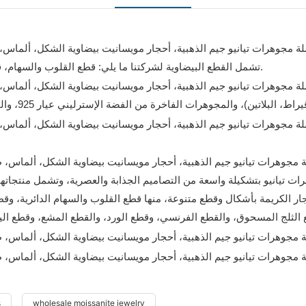
تشمل القطع البيضاوية لشركتنا ما يلي: قطع القلوب والسهام، قطع الثلج المسحوق، القطع اللامع، القطع العتيق، القطع الهجين.
مجوهرات تيانيو بتشكيلة واسعة من التصاميم الجذابة والعصرية، وتشمل منتجاتها
جار الكريمة بأشكال وقطع متنوعة، منها قطع القلوب والسهام الدائرية، و
s
wholesale moissanite jewelry