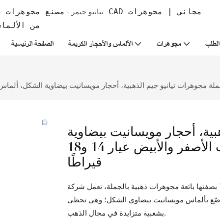
تيانيو جيمز -
من الألما
لطلب
مجوهرات
الألماس والأحجار الكريمة
الصفحة الرئيسية
لة مجوهرات تيانيو جيم الذهبية، أحجار مويسانيت بيضاوية الشكل، ألماس، طقم خوا
بية، أحجار مويسانيت بيضاوية
الشكل، ألماس، طقم خواتم من الذهب الأصفر والأبيض عيار 14 و18
قيراطًا
بصفتها بائعة مجوهرات ذهبية بالجملة، تعمل شركة Tianyu Gems على الابتكار والتطوير في إنتاج المجوهرات، مثل طقم
الذهب الأصفر والأبيض عيار 14 قيراطًا والمرصّع بألماس مويسانيت بيضاوي الشكل؛ وهي تحظى
بشعبية متزايدة في مجال الذهب.