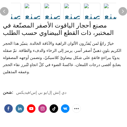
مصنع أحجار الياقوت الأصفر المصنّعة في
المختبر، ذات القطع البيضاوي حسب الطلب
خيارٌ رائعٌ لمن يُقدّرون الألوان الزاهية والأناقة الخالدة. يتميّز هذا الحجر
الكريم بلونٍ ذهبيٍّ أصفر آسر، يرمز إلى الرخاء والدفء والطاقة. تمّ صقله
يدويًا ببراعةٍ فائقةٍ على شكل بيضاويّ كلاسيكيّ، وتضمن أوجهه المصقولة
بعنايةٍ أقصى درجات اللمعان، عاكسةً الضوء في كلّ اتجاهٍ لتُبرز نقاء الحجر
وعمقه المذهلين.
دي إتش إل/يو بي إس/فيديكس
شحن: