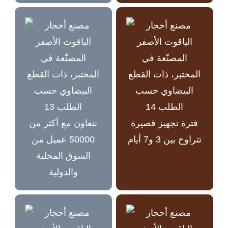
فترة تجهيز قصيرة
نتعاون مع أكثر من
تتراوح بين 3 و7 أيام
50000 عميل من
السوق المحلية
والدولية