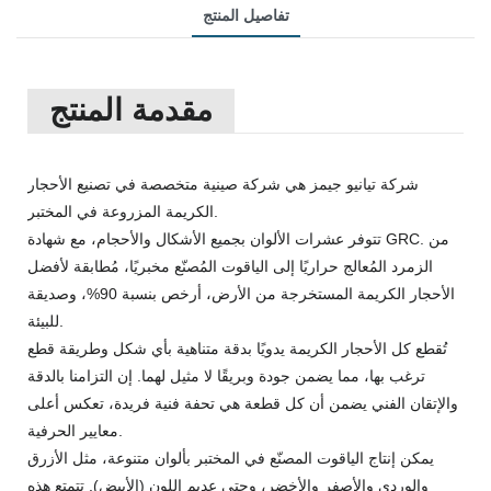
تفاصيل المنتج
مقدمة المنتج
شركة تيانيو جيمز هي شركة صينية متخصصة في تصنيع الأحجار
الكريمة المزروعة في المختبر.
تتوفر عشرات الألوان بجميع الأشكال والأحجام، مع شهادة GRC. من
الزمرد المُعالج حراريًا إلى الياقوت المُصنّع مخبريًا، مُطابقة لأفضل
الأحجار الكريمة المستخرجة من الأرض، أرخص بنسبة 90%، وصديقة
للبيئة.
تُقطع كل الأحجار الكريمة يدويًا بدقة متناهية بأي شكل وطريقة قطع
ترغب بها، مما يضمن جودة وبريقًا لا مثيل لهما. إن التزامنا بالدقة
والإتقان الفني يضمن أن كل قطعة هي تحفة فنية فريدة، تعكس أعلى
معايير الحرفية.
يمكن إنتاج الياقوت المصنّع في المختبر بألوان متنوعة، مثل الأزرق
والوردي والأصفر والأخضر، وحتى عديم اللون (الأبيض). تتمتع هذه