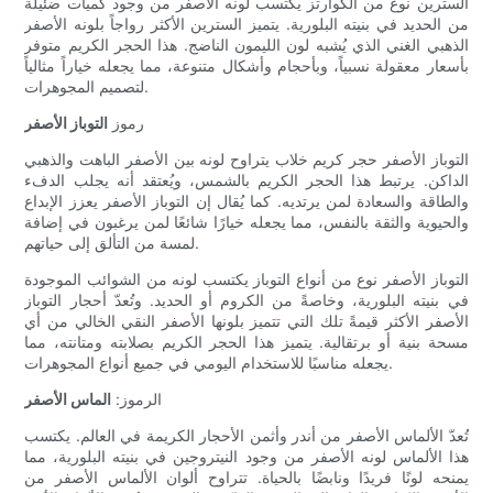
السترين نوع من الكوارتز يكتسب لونه الأصفر من وجود كميات ضئيلة
من الحديد في بنيته البلورية. يتميز السترين الأكثر رواجاً بلونه الأصفر
الذهبي الغني الذي يُشبه لون الليمون الناضج. هذا الحجر الكريم متوفر
بأسعار معقولة نسبياً، وبأحجام وأشكال متنوعة، مما يجعله خياراً مثالياً
لتصميم المجوهرات.
رموز
التوباز الأصفر
التوباز الأصفر حجر كريم خلاب يتراوح لونه بين الأصفر الباهت والذهبي
الداكن. يرتبط هذا الحجر الكريم بالشمس، ويُعتقد أنه يجلب الدفء
والطاقة والسعادة لمن يرتديه. كما يُقال إن التوباز الأصفر يعزز الإبداع
والحيوية والثقة بالنفس، مما يجعله خيارًا شائعًا لمن يرغبون في إضافة
لمسة من التألق إلى حياتهم.
التوباز الأصفر نوع من أنواع التوباز يكتسب لونه من الشوائب الموجودة
في بنيته البلورية، وخاصةً من الكروم أو الحديد. وتُعدّ أحجار التوباز
الأصفر الأكثر قيمةً تلك التي تتميز بلونها الأصفر النقي الخالي من أي
مسحة بنية أو برتقالية. يتميز هذا الحجر الكريم بصلابته ومتانته، مما
يجعله مناسبًا للاستخدام اليومي في جميع أنواع المجوهرات.
الرموز:
الماس الأصفر
تُعدّ الألماس الأصفر من أندر وأثمن الأحجار الكريمة في العالم. يكتسب
هذا الألماس لونه الأصفر من وجود النيتروجين في بنيته البلورية، مما
يمنحه لونًا فريدًا ونابضًا بالحياة. تتراوح ألوان الألماس الأصفر من