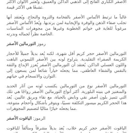
الأصفر الكناري الفاتح إلى الذهبي الداكن والعميق، وتُعتبر الألوان الأكثر
تشبعًا هي الأكثر قيمة.
غالباً ما ترتبط الألماس الأصفر بالفخامة والثروة والنجاح. ويُعتقد أنها
تجلب صفاء الذهن والوفرة والإيجابية لمن يرتديها. ويُعدّ الألماس الأصفر
مرغوباً للغاية في خواتم الخطوبة وغيرها من مجوهرات المناسبات
الخاصة نظراً لجماله وندرته.
رموز
التورمالين الأصفر
التورمالين الأصفر حجر كريم أقل شهرة، لكنه يُعد بديلاً جميلاً للأحجار
الكريمة الصفراء التقليدية. يتراوح لونه بين الأصفر الليموني الباهت
واللون العسلي الداكن. يُعتقد أن التورمالين الأصفر يُعزز الإبداع والثقة
بالنفس والشفاء العاطفي، مما يجعله خياراً شائعاً لمن يسعون إلى
التوازن والانسجام في حياتهم.
التورمالين الأصفر نوع من التورمالين يكتسب لونه من آثار الحديد
والمنغنيز في بنيته البلورية. أكثر أنواع التورمالين الأصفر رواجًا هي تلك
التي تتميز بلون أصفر نقي ونابض بالحياة، مع نقاء وبريق عاليين. يُعد
هذا الحجر الكريم ميسور التكلفة نسبيًا، ويتوفر بأشكال وأحجام متنوعة،
مما يجعله خيارًا مثاليًا لتصميم المجوهرات.
الرموز:
الياقوت الأصفر
الياقوت الأصفر حجر كريم خلاب، يُعد بديلاً مشرقاً ومتألقاً للياقوت