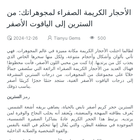
الأحجار الكريمة الصفراء لمجوهراتك: من
السترين إلى الياقوت الأصفر
2024-12-26
Tianyu Gems
500
لطالما احتلت الأحجار الكريمة مكانة مميزة في عالم المجوهرات. فهي
تأتي بألوان وأشكال وأحجام متنوعة، ولكل منها سحرها الخاص الذي
يجذب كل من يرتديها. إذا كنت من محبي اللون الأصفر، فأنت محظوظ!
فهناك العديد من الأحجار الكريمة الصفراء الرائعة التي ستُضفي جمالًا
خلابًا على مجموعتك من المجوهرات. من درجات السترين المشرقة
إلى درجات الياقوت الأصفر الغنية، ستجد حتمًا حجرًا كريمًا أصفر
يناسب ذوقك.
رمز
السترين
السترين حجر كريم أصفر نابض بالحياة، يضاهي بريقه أشعة الشمس.
يُعرف بطاقته المبهجة والمنعشة، ويُعتقد أنه يجلب النجاح والوفرة لمن
يرتديه. يرتبط هذا الحجر الكريم عادةً بشاكرا الضفيرة الشمسية،
الموجودة في منطقة البطن، والتي يُقال إنها تتحكم في الثقة بالنفس
والقوة الشخصية والصلابة الداخلية.