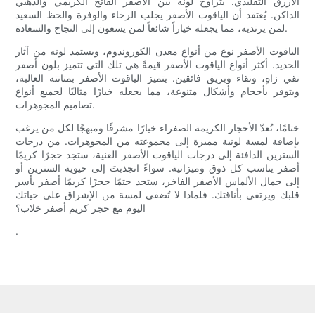
الأزرق التقليدي. يتراوح لونه بين الأصفر الفاتح الكريمي والذهبي
الداكن. يُعتقد أن الياقوت الأصفر يجلب الرخاء والوفرة والحظ السعيد
لمن يرتديه، مما يجعله خياراً شائعاً لمن يسعون إلى النجاح والسعادة.
الياقوت الأصفر نوع من أنواع معدن الكوروندوم، ويستمد لونه من آثار
الحديد. أكثر أنواع الياقوت الأصفر قيمةً هي تلك التي تتميز بلون أصفر
نقي زاهٍ، ونقاء وبريق فائقين. يتميز الياقوت الأصفر بمتانته العالية،
ويتوفر بأحجام وأشكال متنوعة، مما يجعله خيارًا مثاليًا لجميع أنواع
تصاميم المجوهرات.
ختامًا، تُعدّ الأحجار الكريمة الصفراء خيارًا مشرقًا ومبهجًا لكل من يرغب
بإضافة لمسة لونية مميزة إلى مجموعته من المجوهرات. من درجات
السترين الدافئة إلى درجات الياقوت الأصفر الغنية، ستجد حجرًا كريمًا
أصفر يناسب كل ذوق وميزانية. سواءً انجذبتَ إلى حيوية السترين أو
إلى جمال الألماس الأصفر الفاخر، ستجد حتمًا حجرًا كريمًا أصفر يأسر
قلبك ويرتقي بأناقتك. فلماذا لا تُضفي لمسة من الإشراق على حياتك
اليوم مع حجر كريم أصفر خلاب؟
.