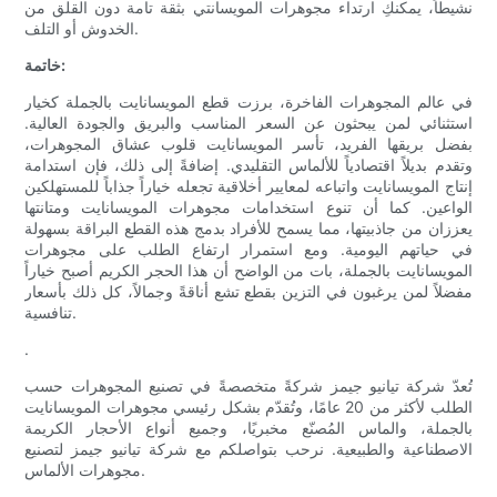
نشيطاً، يمكنكِ ارتداء مجوهرات المويسانتي بثقة تامة دون القلق من
الخدوش أو التلف.
خاتمة:
في عالم المجوهرات الفاخرة، برزت قطع المويسانايت بالجملة كخيار
استثنائي لمن يبحثون عن السعر المناسب والبريق والجودة العالية.
بفضل بريقها الفريد، تأسر المويسانايت قلوب عشاق المجوهرات،
وتقدم بديلاً اقتصادياً للألماس التقليدي. إضافةً إلى ذلك، فإن استدامة
إنتاج المويسانايت واتباعه لمعايير أخلاقية تجعله خياراً جذاباً للمستهلكين
الواعين. كما أن تنوع استخدامات مجوهرات المويسانايت ومتانتها
يعززان من جاذبيتها، مما يسمح للأفراد بدمج هذه القطع البراقة بسهولة
في حياتهم اليومية. ومع استمرار ارتفاع الطلب على مجوهرات
المويسانايت بالجملة، بات من الواضح أن هذا الحجر الكريم أصبح خياراً
مفضلاً لمن يرغبون في التزين بقطع تشع أناقةً وجمالاً، كل ذلك بأسعار
تنافسية.
.
تُعدّ شركة تيانيو جيمز شركةً متخصصةً في تصنيع المجوهرات حسب
الطلب لأكثر من 20 عامًا، وتُقدّم بشكل رئيسي مجوهرات المويسانايت
بالجملة، والماس المُصنّع مخبريًا، وجميع أنواع الأحجار الكريمة
الاصطناعية والطبيعية. نرحب بتواصلكم مع شركة تيانيو جيمز لتصنيع
مجوهرات الألماس.