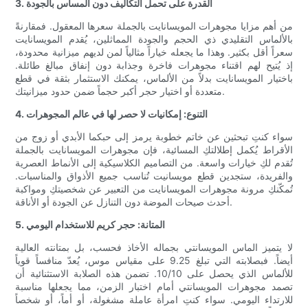
3. القدرة على تحمل التكاليف دون المساس بالجودة
من أهم مزايا مجوهرات المويسانايت بالجملة سعرها المعقول. فمقارنةً
بالألماس التقليدي ذي الحجم والجودة المماثلين، يُقدم المويسانايت
سعراً أقل بكثير. وهذا ما يجعله خياراً مثالياً لمن لديهم ميزانية محدودة،
إذ يُتيح لهم اقتناء مجوهرات فاخرة وجذابة دون إنفاق مبالغ طائلة.
باختيار المويسانايت بدلاً من الألماس، يمكنك الاستثمار بثقة في قطع
متعددة أو اختيار حجر أكبر حجماً ضمن حدود ميزانيتك.
4. التنوع: إمكانيات لا حصر لها في عالم المجوهرات
سواء كنتِ تبحثين عن خاتم خطوبة يرمز إلى حبكما الأبدي أو زوج من
الأقراط يُكمل إطلالتكِ المسائية، فإن مجوهرات المويسانايت بالجملة
تُقدم لكِ خيارات واسعة. من التصاميم الكلاسيكية إلى الأنماط العصرية
والفريدة، ستجدين قطع مويسانيت تُناسب جميع الأذواق والمناسبات.
تُمكّنكِ مرونة مجوهرات المويسانايت من التعبير عن شخصيتكِ ومواكبة
أحدث صيحات الموضة دون التنازل عن الجودة أو الأناقة.
5. المتانة: حجر كريم للاستخدام اليومي
لا يتميز الماس المويسانتي بجماله الأخاذ فحسب، بل بمتانته العالية
أيضاً. فبصلابته التي تبلغ 9.25 على مقياس موس، يُعدّ منافساً قوياً
للألماس الذي يحصل على 10/10. تضمن هذه الصلابة الاستثنائية أن
تصمد مجوهرات المويسانتي أمام اختبار الزمن، مما يجعلها مناسبة
للارتداء اليومي. سواء كنتِ امرأة عاملة مشغولة، أو أماً، أو شخصاً