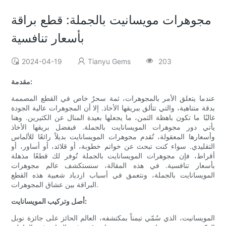
مجوهرات مويسانيت بالجملة: قطع براقة
بأسعار تنافسية
2024-04-19
Tianyu Gems
203
مقدمة:
عندما يتعلق الأمر بالمجوهرات، ثمة سحرٌ خاص في القطع المصممة
بدقة متناهية، والتي تتألق ببريقها الأخاذ. إلا أن المجوهرات عالية الجودة
غالبًا ما تكون باهظة الثمن، ما يجعلها بعيدة المنال عن الكثيرين. وهنا
يأتي دور مجوهرات المويسانايت بالجملة. فبفضل بريقها الأخاذ
وأسعارها المعقولة، تُقدم مجوهرات المويسانايت بديلاً رائعًا للألماس
التقليدي. سواء كنت تبحث عن خواتم خطوبة، أو قلائد، أو أساور، أو
أقراط، فإن مجوهرات المويسانايت بالجملة تُوفر لك قطعًا مذهلة
بأسعار تنافسية. في هذه المقالة، سنستكشف عالم مجوهرات
المويسانايت بالجملة، ونتعمق في أسباب ازدياد شعبية هذه القطع
البراقة بين عشاق المجوهرات.
أصل وتركيب المويسانايت:
المويسانيت، الذي سُمّي تيمناً بمكتشفه، العالم الحائز على جائزة نوبل