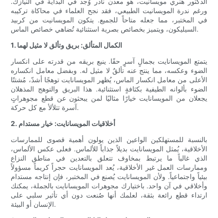
الدكتور هنري مويسانيت، هو معدن نادر وُجد في البداية في النيازك.
ورغم ندرة المويسانيت الطبيعي، فقد نجح العلماء في محاكاة تركيبه
في المختبر، مما جعله متاحاً للجميع. يتكون المويسانيت من كربيد
السيليكون، ويتميز بخصائص بصرية استثنائية تُضاهي خصائص الماس.
1. الكمال المتألق: بريق وتألق لا مثيل لهما
يتمتع المويسانايت بجمالٍ آسرٍ حقًا. ينبع بريقه من قدرته على انكسار
الضوء وعكسه، مما ينتج عنه تألقٌ لا مثيل له. وبفضل معامل انكساره
الأعلى من معامل انكسار الماس، يُظهر المويسانايت توهجًا أشدّ، مُشتتًا
الضوء بألوانه الطيفية بكثافةٍ استثنائية. هذا البريق والتوهج المذهلان
يجعلان من المويسانايت خيارًا مثاليًا لمن يبحثون عن قطع مجوهراتٍ
آسرة تتلألأ مع كل حركة.
2. أخلاقيات المويسانايت: خيار مستدام
بالنسبة للمستهلكين الواعين الذين يولون أهمية قصوى للممارسات
الأخلاقية، يُمثل المويسانايت بديلاً جذاباً للألماس. فعلى عكس الألماس،
الذي غالباً ما يرتبط بمخاوف تتعلق بالتعدين في مناطق النزاع
وممارسات العمل غير الأخلاقية، يُعد المويسانايت حجراً كريماً مسؤولاً
بيئياً واجتماعياً. ولأن المويسانايت يُصنع في المختبر، فإن إنتاجه مستدام
وأخلاقي في آن واحد. باختيارك مجوهرات المويسانايت بالجملة، يمكنك
ارتداء قطع رائعة بثقة، لعلمك أنها صُنعت دون أي تأثير سلبي على
الإنسان أو البيئة.