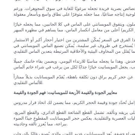
، ويتكون من كربيد السيليكون، ويتميز بخصائص بصرية فريدة تجعله مرغوبًا للغاية في سوق المجوهرات. ورغم
لون. ويتفوق المويسانتي على الماس في كلا الجانبين، مما يجعله خيارًا
لفرق في السعر يُمكّن المشترين من اختيار أحجار أكبر أو الاستثمار
ا ما يُستخرج في ظروف غير سليمة، يُمكن تصنيع الماس المويسانتي في
بعد الماس من حيث مقاومة الخدش. وهذا ما يجعله مناسبًا للارتداء اليومي، ويضمن بقاء خاتمك جميلًا
عن حجر كريم براق دون تكلفة باهظة، يُقدّم المويسانايت بديلاً ممتازاً
للألماس التقليدي.
معايير الجودة والقيمة الأربعة للمويسانيت: فهم الجودة والقيمة
لى بريقه وتألقه. تشمل القطع الشائعة القطع الدائري، والقطع المربع،
اليات العصرية والتقليدية. يعكس حجر المويسانايت المقطوع جيدًا الضوء
ببراعة، مما يُعزز تألقه وجاذبيته.
المويسانايت عديم اللون، والذي يُصنف غالبًا بالدرجات D أو E أو F، مرغوبًا