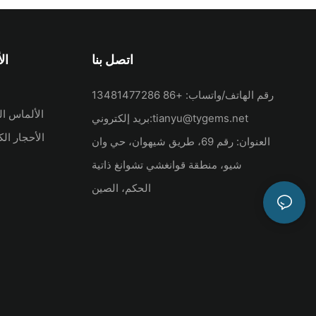
اتصل بنا
ال
رقم الهاتف/واتساب: +86 13481477286
الألماس ال
tianyu@tygems.net
بريد إلكتروني:
الأحجار ال
العنوان: رقم 69، طريق شيهوان، حي وان
شيو، منطقة قوانغشي تشوانغ ذاتية
الحكم، الصين