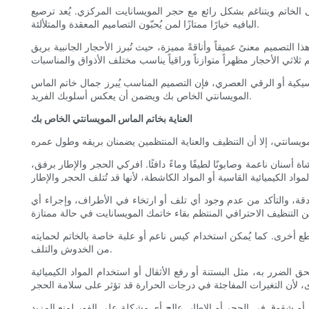
لى الخاتم ويتناغم بشكل رائع مع حجر المويسانايت المركزي. يُعد ترصيع
البافيه خيارًا ممتازًا لمن يُحبّون التصاميم المعقدة والمتلألئة.
تصميم معنىً عميقاً وأناقةً مميزة، حيث تُبرز الأحجار الجانبية بريق
يكية أو الرقي العصري، فإن التصميم المناسب يُبرز جمال خاتم الماس
المويسانتي الخاص بك ويضمن أن يعكس أسلوبك الفريد.
العناية بخاتم الماس المويسانتي الخاص بك
ان ناعمة وصابونًا لطيفًا وماءً دافئًا. افركي الحجر والإطار برفق،
قة، والتأكد من عدم وجود أي تلف أو ارتخاء في الأطراف، وإجراء أي
طع أخرى. كما يُمكن استخدام كيس ناعم أو علبة خاصة بالخاتم لحمايته
من الخدوش والتلف.
لضرر به، مثل البستنة أو رفع الأثقال أو استخدام المواد الكيميائية
و شقوق في الحجر أو الإطار. عالج أي مشكلة على الفور لمنع المزيد