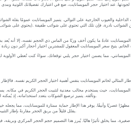
لداخلية والعيوب الخارجية على التوالي. يتميز المويسانايت عمومًا بقلة الشوائب
يسانايت عادةً ما يكون أخف وزنًا من الماس ذي الحجم نفسه، إلا أنه يُعد بديل
يسانتي، مما يضمن اختيار حجر يلبي توقعاتك. سواءً كنت تُعطي الأولوية للبريق 
 المويسانايت، حيث يستخدم مخالب معدنية لتثبيت الحجر الكريم في مكانه. يسم
وتألقه. يتميز ترصيع الشوكات بتعدد استخداماته، إذ يُمكنه استيعاب مختلف أنواع وأحجام المويسانايت، مما يجعله خيارًا أنيقًا وخالدًا.
ظهرًا عصريًا وأنيقًا. يوفر هذا الإطار حماية ممتازة للمويسانايت، مما يجعله خي
يقلل قليلاً من بريق الحجر مقارنةً بإطار التثبيت ذي الشوكات، إلا أنه يمنح الخاتم مظهرًا فريدًا وعصريًا يميزه عن غيره.
، مما يخلق تأثيرًا هاليًا. يُبرز هذا التصميم حجم الحجر المركزي وبريقه، فيجعل