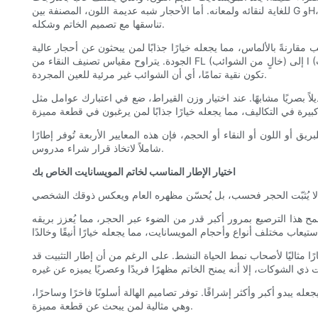
للغاية لنقائه ولمعانه. أما الأحجار شبه عديمة اللون، المصنفة بين G وH، فقد تُظهر لونًا طفيفًا تحت ظروف إضاءة معينة، لكنها تُقدم قيمة ممتازة لجودتها. عند اختيار حجر المويسانايت، ضع في اعتبارك تفضيلاتك اللونية ومدى
تناسقها مع تصميم الخاتم وشكله.
 مقارنةً بالألماس، مما يجعله خيارًا جذابًا لمن يبحثون عن أحجار عالية
الجودة. يتراوح مقياس تصنيف النقاء من FL (خالٍ من الشوائب) إلى I (يحتوي على شوائب). في حين أن أحجار المويسانايت الخالية من الشوائب نادرة، فإن تلك التي تحتوي على شوائب طفيفة (مصنفة VS1 أو VS2) غالبًا ما
تكون نقية تمامًا، أي أن الشوائب غير مرئية للعين المجردة.
اً بصريًا مشابهًا. عند اختيار وزن القيراط، ضع في اعتبارك عوامل مثل
أو اللون أو النقاء أو الحجم، فإن هذه المعايير الأربعة تُوفر إطارًا
شاملاً لاتخاذ قرار شراء مدروس.
اختيار الإطار المناسب لخاتم المويسانايت الخاص بك
ح هذا الترصيع بمرور أكبر قدر من الضوء عبر الحجر، مما يُعزز بريقه
ارًا مثاليًا لأصحاب نمط الحياة النشط. على الرغم من أن إطار التثبيت قد
ه يبدو أكبر وأكثر إشراقًا. توفر تصاميم الهالة أسلوبًا فاخرًا وساحرًا،
وهي مثالية لمن يبحث عن قطعة مميزة.