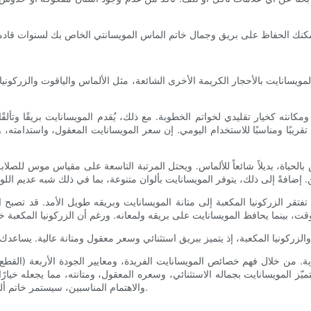
ويسانايت بالأحجار الكريمة الأخرى الشائعة، مثل الألماس والياقوت والزركونيا
مكانته كخيار تقليدي لخواتم الخطوبة. مع ذلك، يُقدم المويسانايت بريقًا وتألقً
بة، فإن تصنيف المويسانايت البالغ 9.25 يجعله متينًا تقريبًا ومناسبًا للاستخدام اليومي. إن سعر المويسا
بالحياة، بديلاً شائعاً للألماس. ويحتل المرتبة التاسعة على مقياس موس للصلابة،
ة. من خلال فهم خصائص المويسانايت الفريدة، ومعايير الجودة الأربعة (القطع، و
ميّز المويسانايت بجماله الاستثنائي، وسعره المعقول، ومتانته، مما يجعله خيارً
والاهتمام المناسبين، سيستمر خاتم ألماس المويسانايت في إبهارك وإضفاء البهجة على حياتك لسنواتٍ طويلة.