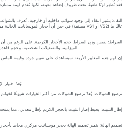
النقاء: يشير النقاء إلى وجود شوائب داخلية أو خارجية، تُعرف بالشوائب ا
القيراط: يقيس وزن القيراط حجم الأحجار الكريمة. على الرغم من أن المو
الميزانية، والتفضيلات الشخصية، وحجم قاعدة الخاتم. يتيح سعر المويسانايت المعقول للمشترين اختيار أحجار أكبر دون زيادة كبيرة في التكاليف، مما يجعله خيارًا جذابًا لمن يرغبون في قطعة مميزة.
إن فهم هذه المعايير الأربعة سيساعدك على تقييم جودة وقيمة الماس المو
يُعدّ اختيار الإطار المثالي لخاتم المويسانايت بنفس أهمية اختيار الحجر الكريم نفسه. فالإطار لا يُثبّت الحجر فحسب، بل يُحسّن مظهره العام ويعكس ذوقك الشخصي.
ترصيع الشوكات: يُعدّ ترصيع الشوكات من أكثر الخيارات شيوعًا لخواتم
إطار التثبيت: يحيط إطار التثبيت بالحجر الكريم بإطار معدني، مما يمنحه م
تصميم الهالة: يتميز تصميم الهالة بحجر مويسانيت مركزي محاط بأحجار صغيرة