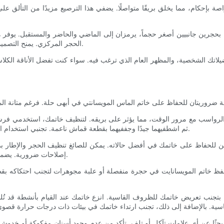
اصة بإحكام، مما يخلق بريقًا متواصلًا. يضفي هذا الترصيع مزيدًا من التألق ع
جرين جانبيين أصغر حجماً، يرمزان إلى الماضي والحاضر والمستقبل. يوفر هذا ال
الحجر المركزي. يمنح التصميم ثلاثي الأحجار مظهراً متوازناً وراقياً يناسب مختلف الأذواق والمناسبات.
يلاتك الشخصية، والمظهر العام الذي ترغب فيه. سواء كنت تفضل الأناقة الكلاس
لرواسب مع مرور الوقت، مما يؤثر على بريقه. لتنظيف خاتمك، استخدمي فرشاة أسن
ثم اشطفيهما جيدًا وجففيهما بقطعة قماش ناعمة. تجنبي استخدام المواد الكيميائية القاسية أو المواد الكاشطة، لأنها قد تُتلف الحجر والإطار.
ن للحفاظ على خاتمك في أفضل حالاته. يمكن للصائغ تنظيف الحجر والإطار بد
إصلاحات ضرورية. يضمن التنظيف الاحترافي المنتظم بقاء خاتمك المويسانايت في حالة ممتازة.
لف. احفظ خاتم المويسانايت في حجرة منفصلة أو علبة مجوهرات لتجنب احتكاكه بق
جنب تعريض خاتمك للظروف القاسية. انزع خاتمك عند القيام بأنشطة قد تُلحق ا
ثًا عن أي علامات تآكل أو تلف. تأكد من عدم وجود أسنان مفكوكة أو خدوش أ