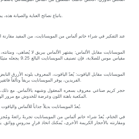
باتباع نصائح العناية والصيانة هذه، يمكنك الحفاظ على بريق وجمال خاتم الماس المويسانتي الخاص بك لسنوات قادمة. تضمن العناية السليمة أن يبقى خاتمك قطعة مجوهرات ثمينة ورائعة.
عند التفكير في شراء خاتم ألماس من المويسانايت، من المفيد مقارنة الم
المويسانايت مقابل الألماس: يشتهر الألماس ببريق لا يُضاهى، ومتانته، و
مقياس موس للصلا
المويسانايت مقابل الياقوت: يُعدّ الياقوت، المعروف بلونه الأزرق النابض 
الفريدين، يوفر المويسانايت بريقاً وتألقاً فائقين. إضافةً إلى ذلك، يتوفر المويسانايت بألوان متنوعة، بما في ذلك شبه عديم اللون، مما يجعله خياراً مثالياً لمن يبحثون عن ألوان مختلفة للأحجار الكريمة.
المكعبة باهتة اللون وعرضة للخدوش مع مرور الوقت، بينما يحافظ المويسانايت على بريقه ولمعانه. ورغم أن الزركونيا المكعبة خيار اقتصادي، إلا أن المويسانايت يوفر عمرًا أطول وجاذبية بصرية أفضل.
يُعدّ المويسانايت بديلاً جذاباً للألماس والياقوت والزركونيا المكعبة، إذ يتميز ببريق استثنائي وسعر معقول ومتانة عالية. يساعدك فهم هذه الاختلافات على اختيار الحجر الكريم الأنسب لذوقك وميزانيتك.
في الختام، يُعدّ شراء خاتم ألماس من المويسانايت تجربةً رائعةً ومُجزي
ومقارنته بالأحجار الكريمة الأخرى، يُمكنك اتخاذ قرارٍ مدروسٍ وواثق. يت