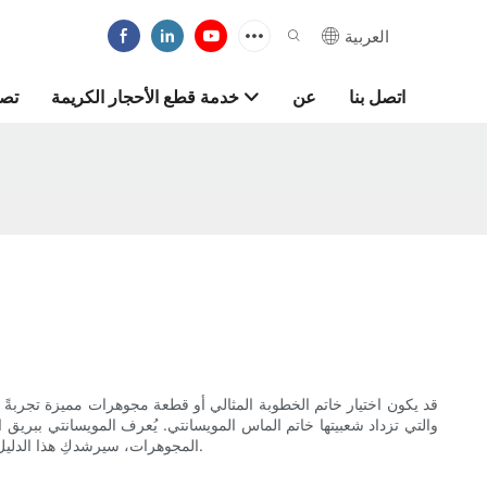
العربية
اتصل بنا
عن
خدمة قطع الأحجار الكريمة
تص
قد يكون اختيار خاتم الخطوبة المثالي أو قطعة مجوهرات مميزة تجربةً مح
والتي تزداد شعبيتها خاتم الماس المويسانتي. يُعرف المويسانتي ببريق
المجوهرات، سيرشدكِ هذا الدليل إلى أساسيات شراء خاتم الماس المويسانتي. تابعي القراءة لمعرفة المزيد عن هذا الحجر الكريم الرائع وكيفية اختيار خاتم ستعتزين به لسنوات طويلة.