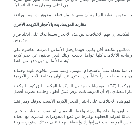
من التلف وضمان بقاء الخاتم آمنًا.
مقارنة المويسانايت بالأحجار الكريمة الأخرى
 المكعبة. إن فهم الاختلافات بين هذه الأحجار سيساعدك على اتخاذ قرار
مدروس.
ا مماثلين بتكلفة أقل بكثير. فبينما يحتل الألماس المرتبة العاشرة على
نايت المعقول، واستدامته، وإنتاجه الأخلاقي، كلها عوامل تجذب أولئك الذين يبحثون عن حجر كريم
يُشبه الألماس دون دفع ثمن باهظ.
 مما يجعله متيناً للاستخدام اليومي. وبينما يتميز الياقوت بلونه وجماله
المويسانايت مقابل الزركونيا المكعبة: الزركونيا المكعبة (CZ) حجر كريم صناعي معروف بسعره المعقول وشبهه بالألماس. مع ذلك، تفتقر الزركونيا المكعبة إلى متانة المويسانايت وبريقه طويل الأمد. قد تصبح الزركونيا
اللون، والنقاء، والوزن)، واختيار التصميم المناسب، والعناية بالخاتم،
ا مثاليًا لخواتم الخطوبة وغيرها من قطع المجوهرات المميزة. مع العناية
.