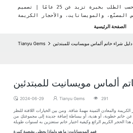
مصنع مجوهرات حسب الطلب بخبرة تزيد عن 25 عامًا | تصميم CAD مجاني | مجوهرات
س المصنّع، والمويسانايت، والأحجار الكريمة
الصفحة الرئيسية
دليل شراء خاتم ألماس مويسانيت للمبتدئين
Tianyu Gems
تم ألماس مويسانيت للمبتدئين
2024-06-29
Tianyu Gems
291
لكريمة والمعادن الثمينة مهمةً شاقة. ومن بين الخيارات اللافتة للنظر
ين عن خاتم خطوبة، أو هدية، أو ببساطة إضافة جديدة إلى مجموعتكِ من
فهم المويسانايت: ما هو ولماذا يحظى بشعبية كبيرة