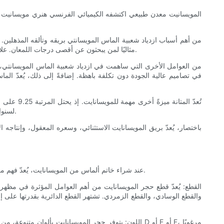
من أهم أسباب ازدياد شعبية الماس المويسانتي بريقه وتألقه المذهلين. ف
مثاليًا لمن يبحثون عن أقصى درجات اللمعان. علاوة على ذلك، فإن معامل انكساره (مقياس انكسار الضوء عند مروره عبر الحجر الكريم) أعلى من معامل انكسار الماس، مما يساهم في مظهره المبهر.
من العوامل الأخرى التي ساهمت في ازدياد شعبية الماس المويسانتي، س
في تصاميم عالية الجودة دون تكلفة باهظة. إضافةً إلى ذلك، يُعدّ ال
تُعدّ الم
لسنوات طويلة. إنّ عامل المتانة، إلى جانب خصائصه البصرية المذهلة وسعره المناسب، يجعل المويسانيت خيارًا جذابًا لكل من يرغب في شراء خاتم ألماس.
باختصار، يُعدّ بريق المويسانايت الاستثنائي، وسعره المعقول، وإنتاجه ا
عند شراء خاتم ألماس من المويسانايت، يُعدّ فهم معايير الجودة الأربعة (القطع، اللون، النقاء، والقيراط) أمرًا بالغ الأهمية. فهذه العوامل تُحدّد جودة وقيمة الحجر الكريم، مما يضمن لك اتخاذ قرار مدروس.
القطع: يُعدّ قطع حجر المويسانايت من أهم العوامل المؤثرة في مظهره ا
والقطع الوسادي، والقطع الزمردي. تشتهر القطع الدائرية بقدرتها على إب
اللون: يتوفر حجر المويسانايت بألوان متنوعة، من عديم