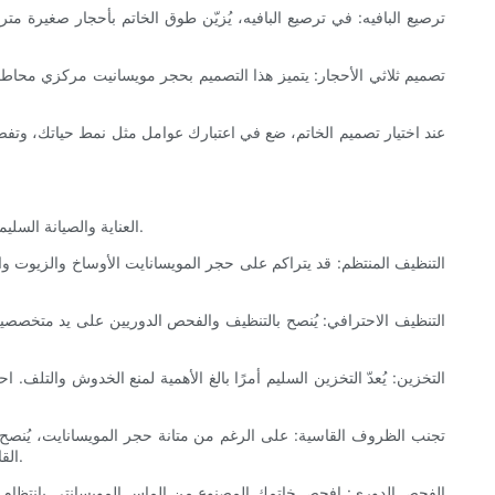
ترصيع البافيه: في ترصيع البافيه، يُزيّن طوق الخاتم بأحجار صغيرة متر
تصميم ثلاثي الأحجار: يتميز هذا التصميم بحجر مويسانيت مركزي محاط بح
عند اختيار تصميم الخاتم، ضع في اعتبارك عوامل مثل نمط حياتك، وتفض
العناية والصيانة السليمة ضروريتان للحفاظ على خاتم الماس المويسانتي في أبهى حلة. فرغم متانة المويسانتي، إلا أن التنظيف والعناية المنتظمين يضمنان بريقه وطول عمره.
التنظيف المنتظم: قد يتراكم على حجر المويسانايت الأوساخ والزيوت وا
التنظيف الاحترافي: يُنصح بالتنظيف والفحص الدوريين على يد متخصصي
التخزين: يُعدّ التخزين السليم أمرًا بالغ الأهمية لمنع الخدوش والت
تجنب الظروف القاسية: على الرغم من متانة حجر المويسانايت، يُنصح بت
القاسية. بالإضافة إلى ذلك، تجنب ارتداء خاتمك في بيئات ذات درجات حرارة قصوى، لأن التغيرات المفاجئة في درجات الحرارة قد تؤثر على سلامة الحجر.
الفحص الدوري: افحص خاتمك المصنوع من الماس المويسانتي بانتظام بح