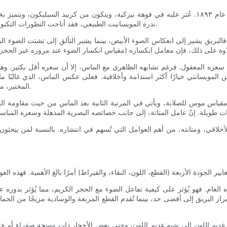
المويسانيت معدن طبيعي اكتشفه الكيميائي الفرنسي هنري مويسانيت عام ١٨٩٣. عُثر عليه في فوهة نيزكية
ندرة المويسانيت الطبيعي، فقد أتاحت التطورات التكنولوجية إنتاجه صناعيًا، مما جعله متوفرًا على نطاق واسع وبأسعار معقولة.
البريق يشير إلى انعكاس الضوء الأبيض، بينما يشير التألق إلى تشتت الضوء الم
عره المعقول. فرغم تشابهه الظاهري مع الماس، إلا أن سعره أقل بكثير. وهذا ا
ماس المويسانتي خيارًا أكثر استدامة وأخلاقية. فعلى عكس الماس، الذي غالبً
المختبر، مما يُقلل من المخاوف البيئية والأخلاقية المرتبطة بتعدين الماس التقليدي.
تانة ميزةً أخرى مهمة للمويسانايت. إذ يحتل المرتبة 9.25 على مقياس موس للصلابة، ويأتي في المرتبة الثانية 
لأخلاقي، ومتانته، من أهم العوامل التي تُسهم في انتشاره. بالنسبة لمن يبحثون 
لعام. فهو يُؤثر على كيفية تفاعل الضوء مع الحجر الكريم، مما يُؤثر بدوره ع
راز البريق إلى أقصى حد، بينما تُقدم القطع المربعة والوسادية مزيجًا من الجم
 اللون إلى شبه عديم اللون، وحتى بعض الأحجار ذات مسحة صفراء أو خضراء خفيفة. يُعد 