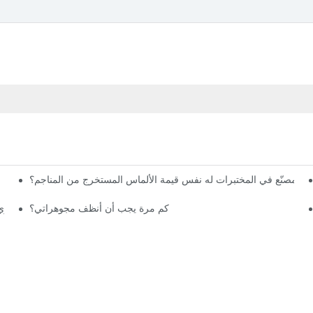
س المصنّع في المختبرات له نفس قيمة الألماس المستخرج من المناجم؟
الدليل الشامل لتركيب
كم مرة يجب أن أنظف مجوهراتي؟
هل تحتوي 