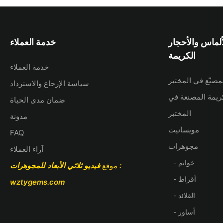
ألماس والأحجار
خدمة العملاء
الكريمة
خدمة العملاء
مصنّع في المختبر
سياسة الإرجاع والاسترداد
كريمة المصنعة في
ضمان مدى الحياة
المختبر
مدونة
مويسانيت
FAQ
مجوهرات
آراء العملاء
- خواتم
:
موقع
فيديو ثلاثي الأبعاد للمجوهرات
- أقراط
wztygems.com
- القلائد
- أساور