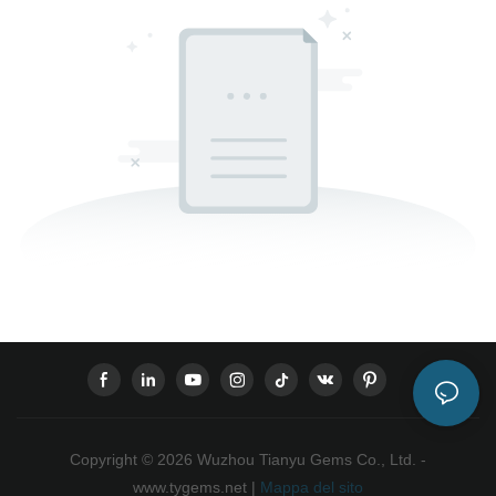
Copyright © 2026 Wuzhou Tianyu Gems Co., Ltd. -
www.tygems.net |
Mappa del sito