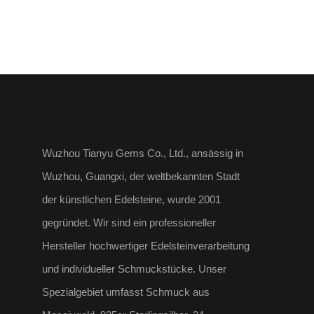
Wuzhou Tianyu Gems Co., Ltd., ansässig in
Wuzhou, Guangxi, der weltbekannten Stadt
der künstlichen Edelsteine, wurde 2001
gegründet. Wir sind ein professioneller
Hersteller hochwertiger Edelsteinverarbeitung
und individueller Schmuckstücke. Unser
Spezialgebiet umfasst Schmuck aus