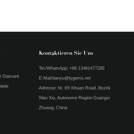
&
Kontaktieren Sie Uns
Tel./WhatsApp: +86 13481477286
r Diamant
E-Mail:
tianyu@tygems.net
tete
Adresse: Nr. 69 Xihuan Road, Bezirk
Wan Xiu, Autonome Region Guangxi
Zhuang, China