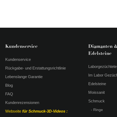
Kundenservice
Diamanten 
Edelsteine
Kundenservice
Laborgezüchtete
Rückgabe- und Erstattungsrichtlinie
Im Labor Gezüch
Lebenslange Garantie
Edelsteine
Blog
Moissanit
FAQ
Schmuck
Kundenrezensionen
- Ringe
Webseite
für Schmuck-3D-Videos
: