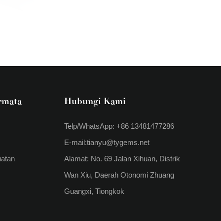
rmata
Hubungi Kami
Telp/WhatsApp: +86 13481477286
E-mail:
tianyu@tygems.net
uatan
Alamat: No. 69 Jalan Xihuan, Distrik
Wan Xiu, Daerah Otonomi Zhuang
Guangxi, Tiongkok