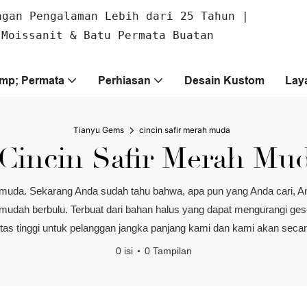
ngan Pengalaman Lebih dari 25 Tahun |
 Moissanit & Batu Permata Buatan
amp; Permata
Perhiasan
Desain Kustom
Lay
Tianyu Gems
cincin safir merah muda
cincin Safir Merah Mu
ah muda. Sekarang Anda sudah tahu bahwa, apa pun yang Anda cari
ak mudah berbulu. Terbuat dari bahan halus yang dapat mengurangi g
itas tinggi untuk pelanggan jangka panjang kami dan kami akan seca
0 isi
0 Tampilan