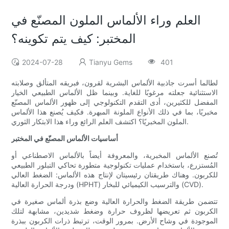
العلم وراء الألماس الملون المصنّع في
المختبر: كيف يتم تكوينه؟
2024-07-28
Tianyu Gems
401
لطالما أسرت جاذبية الألماس البشرية لقرون، فبريقه المتألق وصلابته
الاستثنائية جعلته مرغوبًا للغاية. وبينما ظل الألماس الطبيعي الخيار
المفضل للكثيرين، أدى التقدم التكنولوجي إلى ظهور الألماس المصنّع
مخبريًا، بما في ذلك الأنواع الملونة المبهرة. فكيف يُصنع هذا الألماس
الملون المخبريًا؟ اكتشف العلم الرائع وراء هذا الابتكار الثوري.
أساسيات الألماس المصنّع في المختبر
تُصنع الألماس المخبرية، والمعروفة أيضاً بالألماس الاصطناعي أو
المُستزرع، باستخدام عمليات تكنولوجية متطورة تحاكي التبلور الطبيعي
للكربون. وهناك طريقتان رئيسيتان لإنتاج هذه الألماس: الضغط العالي
ودرجة الحرارة العالية (HPHT) والترسيب الكيميائي للبخار (CVD).
تتضمن طريقة الضغط والحرارة العالية وضع بذرة ألماس صغيرة في
الكربون ثم تعريضها لظروف حرارة وضغط شديدين، مشابهة لتلك
الموجودة في وشاح الأرض. بمرور الوقت، ترتبط ذرات الكربون ببذرة