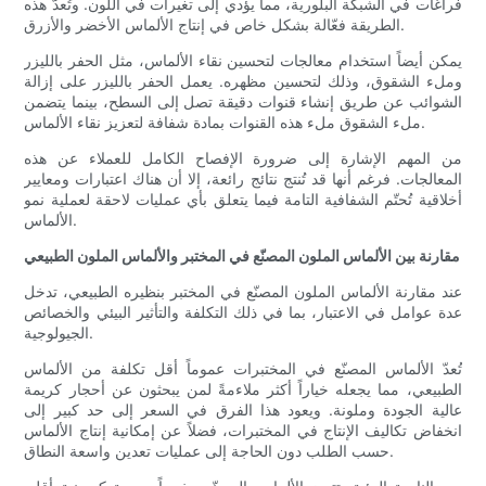
فراغات في الشبكة البلورية، مما يؤدي إلى تغيرات في اللون. وتُعدّ هذه
الطريقة فعّالة بشكل خاص في إنتاج الألماس الأخضر والأزرق.
يمكن أيضاً استخدام معالجات لتحسين نقاء الألماس، مثل الحفر بالليزر
وملء الشقوق، وذلك لتحسين مظهره. يعمل الحفر بالليزر على إزالة
الشوائب عن طريق إنشاء قنوات دقيقة تصل إلى السطح، بينما يتضمن
ملء الشقوق ملء هذه القنوات بمادة شفافة لتعزيز نقاء الألماس.
من المهم الإشارة إلى ضرورة الإفصاح الكامل للعملاء عن هذه
المعالجات. فرغم أنها قد تُنتج نتائج رائعة، إلا أن هناك اعتبارات ومعايير
أخلاقية تُحتّم الشفافية التامة فيما يتعلق بأي عمليات لاحقة لعملية نمو
الألماس.
مقارنة بين الألماس الملون المصنّع في المختبر والألماس الملون الطبيعي
عند مقارنة الألماس الملون المصنّع في المختبر بنظيره الطبيعي، تدخل
عدة عوامل في الاعتبار، بما في ذلك التكلفة والتأثير البيئي والخصائص
الجيولوجية.
تُعدّ الألماس المصنّع في المختبرات عموماً أقل تكلفة من الألماس
الطبيعي، مما يجعله خياراً أكثر ملاءمةً لمن يبحثون عن أحجار كريمة
عالية الجودة وملونة. ويعود هذا الفرق في السعر إلى حد كبير إلى
انخفاض تكاليف الإنتاج في المختبرات، فضلاً عن إمكانية إنتاج الألماس
حسب الطلب دون الحاجة إلى عمليات تعدين واسعة النطاق.