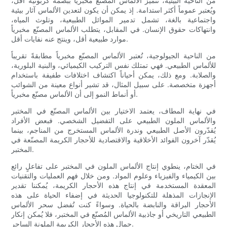
من الناحية البيئية، تتميز الألماس المصنّع مخبرياً ببصمة كربونية أقل،
ويُعتبر عموماً أكثر استدامة. إذ يمكن أن يكون لتعدين الألماس آثار بيئية
واجتماعية بالغة، تشمل تدمير الموائل الطبيعية، وتلوث المياه،
وانتهاكات حقوق الإنسان. في المقابل، يتطلب الألماس المصنّع مخبرياً
موارد طبيعية أقل، وينتج عنه نفايات أقل.
من الناحية الجيولوجية، تُعتبر الألماس المصنّع مخبرياً مطابقةً تقريباً
للألماس الطبيعي. فهي تمتلك نفس التركيب الكيميائي، والبنية البلورية،
والصلابة. ومع ذلك، يمكن أحياناً اكتشاف اختلافات طفيفة باستخدام
أجهزة متخصصة. على سبيل المثال، قد تشير أنواع معينة من الشوائب
أو أنماط النمو إلى أن الألماس مصنّع مخبرياً.
في نهاية المطاف، يعتمد الاختيار بين الألماس المصنّع في المختبر
والألماس الملون الطبيعي على التفضيل الشخصي. فبعض الأفراد
يُقدّرون الأصل الطبيعي وندرة الألماس المستخرج من المناجم، بينما
يُقدّر آخرون الفوائد الأخلاقية والاقتصادية للأحجار الكريمة المصنّعة في
المختبر.
في الختام، ينطوي إنتاج الألماس الملون في المختبر على تفاعلٍ رائع
بين الكيمياء والفيزياء وعلوم المواد. ومن خلال فهم العمليات والتقنيات
المعقدة المستخدمة في إنتاج هذه الأحجار الكريمة، يُمكننا تقدير
الإنجازات المذهلة للتكنولوجيا الحديثة في إضفاء الحياة على هذه
الأحجار البراقة والنابضة بالحياة. وسواءً كنت تُفضل سحر الألماس
الطبيعي التاريخي أو جاذبية الألماس المُصنّع في المختبر، فلا يُمكن إنكار
جمال هذه الأحجار الكريمة الملونة الساحر.