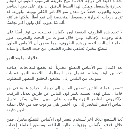
تتيح طريقة الترسيب الكيميائي للبخار (CVD) تحكمًا دقيقًا في درجة
الحرارة والضغط. ويمكن لهذا الضبط الدقيق أن يؤثر على دمج العناصر
النزرة والعيوب، فضلًا عن معدل نمو الألماس الكلي وبنيته البلورية. قد
تؤدي درجات الحرارة والضغوط المنخفضة إلى نمو أبطأ، ولكنها قد تُنتج
ألماسًا بعيوب أقل ولون أكثر تجانسًا.
لا تحدد هذه الظروف الدقيقة لون الألماس فحسب، بل تؤثر أيضًا على
نقائه وجودته الإجمالية. ومن خلال سنوات من البحث والتجريب، طور
العلماء أساليب لتحسين هذه الظروف، مما يضمن أن الألماس الملون
المصنّع مخبريًا يُضاهي نظيره الطبيعي من حيث الجمال والمتانة.
علاجات ما بعد النمو
بعد اكتمال نمو الألماس المصنّع مخبرياً، قد يخضع لمعالجات إضافية
لتحسين لونه ونقائه. تشمل هذه المعالجات اللاحقة للنمو عمليات
متنوعة، من التلدين إلى التشعيع، لتحقيق المظهر المطلوب.
تتضمن عملية التلدين تسخين الماس إلى درجات حرارة عالية في جو
خامل. يمكن لهذه العملية تغيير لون الماس عن طريق تعديل التركيب
الإلكتروني للعناصر النزرة والعيوب. على سبيل المثال، يمكن تحويل
الماس الأصفر المخضر إلى لون أخضر نقي مرغوب فيه من خلال عملية
تلدين دقيقة.
يُعدّ التشعيع علاجًا آخر يُستخدم لتغيير لون الألماس المُصنّع مخبريًا. فمن
خلال قذف الألماس بجزيئات عالية الطاقة، يستطيع العلماء إحداث