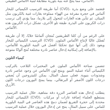
الألماس، مما ينتج عنه بنية بلورية مطابقة لبنية الألماس الطبيعي.
أما طريقة الترسيب الكيميائي للبخار (CVD)، فتعتمد على وضع بذرة
ألماس في حجرة مفرغة من الهواء مملوءة بغازات غنية بالكربون مثل
الميثان. ثم تتأين هذه الغازات لتتحول إلى بلازما، مما يؤدي إلى ترسب
ذرات الكربون على البذرة. طبقة تلو الأخرى، تشكل ذرات الكربون هذه
الألماس.
على الرغم من أن كلتا الطريقتين تُنتجان ألماسًا خلابًا، إلا أن طريقة
الترسيب الكيميائي للبخار (CVD) تُفضّل غالبًا لإنتاج الألماس الملون.
ويعود ذلك إلى أنها تتيح تحكمًا أفضل في البنية البلورية للألماس،
بالإضافة إلى إمكانية إدخال عناصر نادرة مختلفة تُنتج ألوانًا متنوعة.
كيمياء التلوين
تتضمن صناعة الألماس الملون في المختبرات التلاعب بالتركيب
الكيميائي أثناء عملية النمو. وينتج لون الألماس عن وجود عناصر نادرة
وشذوذات بنيوية. فعلى سبيل المثال، يمكن للنيتروجين أن يُضفي
درجات اللون الأصفر أو البرتقالي، بينما يمنح البورون درجات اللون
الأزرق.
يتطلب إدخال هذه العناصر النزرة دقة متناهية. خلال عملية الترسيب
الكيميائي للبخار (CVD)، يستطيع العلماء إضافة غازات أو مركبات
محددة إلى حجرة التفريغ لضمان دمج هذه العناصر في البنية البلورية
للماس. على سبيل المثال، ينتج عن إدخال البورون خلال عملية الترسيب