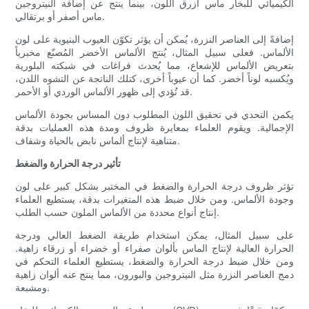
الكيميائي للبخار ماس أزرق اللون، بينما ينتج عن إضافة النيتروجين
ماس أصفر أو برتقالي.
إضافةً إلى العناصر النزرة، يُمكن أن يؤثر تكوّن العيوب البنيوية على لون
الألماس. فعلى سبيل المثال، يُنتج الألماس الأخضر المُصنّع مخبرياً
بتعريض الألماس للإشعاع، مما يُحدث فراغات في شبكته البلورية
ويُكسبه لوناً أخضر. كما أن عيوباً أخرى، كتلك الناتجة عن التشوه اللدن،
قد تُؤدي إلى ظهور الألماس الوردي أو الأحمر.
يكمن التحدي في تحقيق اللون المطلوب دون المساس بجودة الألماس
الإجمالية. ويقوم العلماء بمعايرة ظروف ومدة هذه العمليات بدقة
متناهية لإنتاج ألماس نابض بالحياة وشفاف.
تأثير درجة الحرارة والضغط
تؤثر ظروف درجة الحرارة والضغط في المختبر بشكل كبير على لون
وجودة الألماس. ومن خلال ضبط هذه المتغيرات بدقة، يستطيع العلماء
إنتاج أنواع محددة من الألماس الملون حسب الطلب.
على سبيل المثال، يمكن استخدام طريقة الضغط العالي ودرجة
الحرارة العالية لإنتاج الماس بألوان صفراء أو خضراء أو زرقاء زاهية.
ومن خلال ضبط درجة الحرارة والضغط، يستطيع العلماء التحكم في
دمج العناصر النزرة مثل النيتروجين والبورون، مما ينتج عنه ألوان زاهية
ومشبعة.