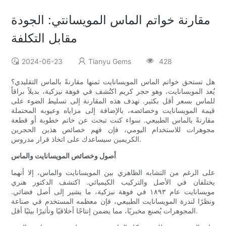
مقارنة خواتم الماس المويسانتي: الجودة
مقابل التكلفة
2024-06-23
Tianyu Gems
428
هل تستحق خواتم الماس المويسانايت ثمنها مقارنةً بالماس التقليدي؟
يُعد المويسانايت، وهو حجر كريم اكتُشف في فوهة نيزكية، بديلاً براقاً
للماس بسعر أقل بكثير. تهدف هذه المقارنة إلى تسليط الضوء على
قيمة المويسانايت وخصائصه، بالإضافة إلى مزاياه وعيوبه المحتملة
مقارنةً بالماس الطبيعي. سواء كنت تبحث عن خاتم خطوبة أو قطعة
مجوهرات للاستخدام اليومي، فإن فهم خصائص هذين الحجرين
الكريمين سيساعدك على اتخاذ قرار مدروس.
أصول وخصائص المويسانايت والماس
على الرغم من التشابه الظاهري بين المويسانايت والماس، إلا أنهما
يختلفان في الأصل والتركيب الكيميائي. اكتشف الدكتور هنري
مويسانايت عام ١٨٩٣ في فوهة نيزكية، ما يشير إلى أصل فضائي.
ونظرًا لندرة المويسانايت الطبيعي، فإن معظمه المستخدم في صناعة
المجوهرات يُصنع مخبريًا، مما يضمن إنتاجًا أخلاقيًا وتأثيرًا بيئيًا أقل.