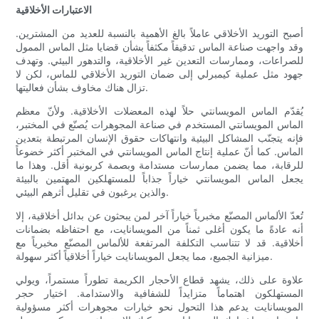
الاعتبارات الأخلاقية
أصبح التوريد الأخلاقي عاملاً بالغ الأهمية بالنسبة للعديد من المشترين.
وقد واجهت صناعة الماس تدقيقاً مكثفاً بشأن قضايا مثل الماس الممول
للصراعات، وممارسات التعدين غير الأخلاقية، والتدهور البيئي. وتهدف
جهود مثل عملية كيمبرلي إلى ضمان التوريد الأخلاقي للماس، لكن لا
تزال هناك مخاوف بشأن فعاليتها.
يُقدّم الماس المويسانتي حلاً لهذه المعضلات الأخلاقية. ولأنّ معظم
الماس المويسانتي المستخدم في صناعة المجوهرات يُصنّع في المختبر،
فإنه يتجنّب المشاكل البيئية وانتهاكات حقوق الإنسان المرتبطة بتعدين
الماس. كما أنّ عملية إنتاج الماس المويسانتي في المختبر أكثر خضوعاً
للرقابة، مما يضمن ممارسات مستدامة وبصمة كربونية أقل. وهذا ما
يجعل الماس المويسانتي خياراً جذاباً للمستهلكين المهتمين بالبيئة
والذين يرغبون في تقليل أثرهم البيئي.
تُعدّ الألماس المصنّع مخبرياً خياراً آخر لمن يبحثون عن بدائل أخلاقية، إلا
أنه عادةً ما يكون أغلى ثمناً من المويسانايت، مع احتفاظه بضمانات
أخلاقية. قد لا تتناسب التكلفة المرتفعة للألماس المصنّع مخبرياً مع
ميزانية الجميع، مما يجعل المويسانايت خياراً أخلاقياً أكثر سهولة.
علاوة على ذلك، يشهد قطاع الأحجار الكريمة تطوراً مستمراً، ويولي
المستهلكون اهتماماً متزايداً للشفافية والاستدامة. اختيار حجر
المويسانايت يدعم هذا التحول نحو خيارات مجوهرات أكثر مسؤولية