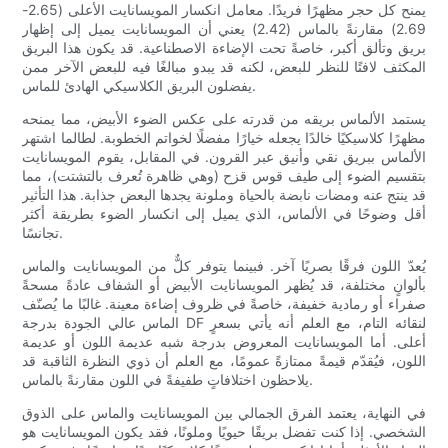
يمنح كل حجر مظهرًا فريدًا. معامل انكسار المويسانايت الأعلى (2.65-
2.69) مقارنةً بالماس (2.42) يعني أن المويسانايت يميل إلى إظهار
بريق وتألق أكبر، خاصةً تحت الإضاءة الاصطناعية. قد يكون هذا البريق
المكثف لافتًا للنظر للبعض، لكنه قد يبدو مبالغًا فيه للبعض الآخر ممن
يفضلون البريق الكلاسيكي الهادئ للماس.
يستمد الألماس بريقه من قدرته على عكس الضوء الأبيض، مما يمنحه
مظهرًا كلاسيكيًا خالدًا يجعله خيارًا مفضلًا لخواتم الخطوبة. لطالما اشتهر
الألماس ببريق نقي وأنيق عبر القرون. في المقابل، يقوم المويسانايت
بتقسيم الضوء إلى طيف قوس قزح (وهي ظاهرة تُعرف بالتشتت)، مما
قد ينتج عنه ومضات نابضة بالحياة وملونة يجدها البعض جذابة. هذا التأثير
أقل وضوحًا في الألماس، الذي يميل إلى انكسار الضوء بطريقة أكثر
تجانسًا.
يُعدّ اللون فرقًا بصريًا آخر. فبينما يتوفر كلٌّ من المويسانايت والماس
بألوانٍ مختلفة، قد يُظهر المويسانايت الأبيض أو الشفاف عادةً مسحةً
صفراء أو رمادية خفيفة، خاصةً في ظروف إضاءة معينة. غالبًا ما يُصنّف
الماس عالي الجودة بدرجة DF لنقائه التام، مع العلم أنه يأتي بسعرٍ
أعلى. أما المويسانايت المعروض بدرجة شبه عديمة اللون أو عديمة
اللون، فيُقدّم قيمةً ممتازةً عمومًا، مع العلم أن ذوي النظرة الثاقبة قد
يلاحظون اختلافاتٍ طفيفةً في اللون مقارنةً بالماس.
في النهاية، يعتمد الفرق الجمالي بين المويسانايت والماس على الذوق
الشخصي. إذا كنت تفضل بريقًا حيويًا وملونًا، فقد يكون المويسانايت هو