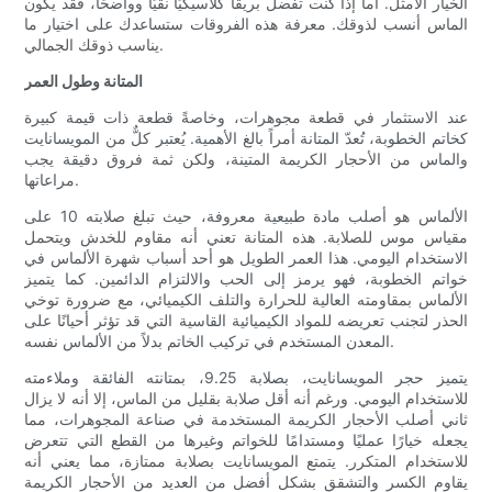
الخيار الأمثل. أما إذا كنت تفضل بريقًا كلاسيكيًا نقيًا وواضحًا، فقد يكون
الماس أنسب لذوقك. معرفة هذه الفروقات ستساعدك على اختيار ما
يناسب ذوقك الجمالي.
المتانة وطول العمر
عند الاستثمار في قطعة مجوهرات، وخاصةً قطعة ذات قيمة كبيرة
كخاتم الخطوبة، تُعدّ المتانة أمراً بالغ الأهمية. يُعتبر كلٌّ من المويسانايت
والماس من الأحجار الكريمة المتينة، ولكن ثمة فروق دقيقة يجب
مراعاتها.
الألماس هو أصلب مادة طبيعية معروفة، حيث تبلغ صلابته 10 على
مقياس موس للصلابة. هذه المتانة تعني أنه مقاوم للخدش ويتحمل
الاستخدام اليومي. هذا العمر الطويل هو أحد أسباب شهرة الألماس في
خواتم الخطوبة، فهو يرمز إلى الحب والالتزام الدائمين. كما يتميز
الألماس بمقاومته العالية للحرارة والتلف الكيميائي، مع ضرورة توخي
الحذر لتجنب تعريضه للمواد الكيميائية القاسية التي قد تؤثر أحيانًا على
المعدن المستخدم في تركيب الخاتم بدلاً من الألماس نفسه.
يتميز حجر المويسانايت، بصلابة 9.25، بمتانته الفائقة وملاءمته
للاستخدام اليومي. ورغم أنه أقل صلابة بقليل من الماس، إلا أنه لا يزال
ثاني أصلب الأحجار الكريمة المستخدمة في صناعة المجوهرات، مما
يجعله خيارًا عمليًا ومستدامًا للخواتم وغيرها من القطع التي تتعرض
للاستخدام المتكرر. يتمتع المويسانايت بصلابة ممتازة، مما يعني أنه
يقاوم الكسر والتشقق بشكل أفضل من العديد من الأحجار الكريمة