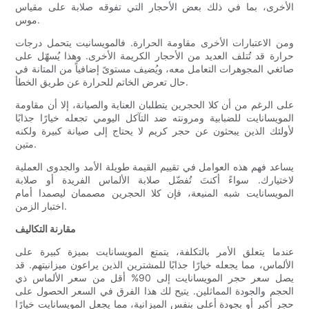
الأخرى، بما في ذلك بعض الأحجار التي تفوقه صلابة على مقياس
موس.
ومن الاعتبارات الأخرى مقاومة الحرارة. فالمويسانيت يتحمل درجات
حرارة قد تُتلف العديد من الأحجار الكريمة الأخرى. وهذا يُسهّل على
صائغي المجوهرات التعامل معه، ويُضيف مستوىً إضافياً من المتانة في
حال تعرض الخاتم للحرارة عن طريق الخطأ.
على الرغم من أن كلا الحجرين يتطلبان العناية والصيانة، إلا أن مقاومة
المويسانايت للضبابية ومرونته ضد التآكل اليومي تجعله خيارًا جذابًا
لأولئك الذين يبحثون عن حجر كريم لا يحتاج إلى صيانة كبيرة ولكنه
متين.
يساعد فهم هذه العوامل في تقييم القيمة طويلة الأمد والجدوى العملية
لاختيارك. سواءً أكنتَ تُفضّل صلابة الألماس الفريدة أو صلابة
المويسانايت شبه المنيعة، فإن كلا الحجرين مصممان ليصمدا أمام
اختبار الزمن.
مقارنة التكاليف
عندما يتعلق الأمر بالتكلفة، يتمتع المويسانايت بميزة كبيرة على
الألماس، مما يجعله خيارًا جذابًا للمشترين الذين يراعون ميزانيتهم. قد
يصل سعر حجر المويسانايت إلى 90% أقل من سعر الألماس ذي
الحجم والجودة المماثلين. يتيح لك هذا الفرق في السعر الحصول على
حجر أكبر أو بجودة أعلى بنفس الميزانية، مما يجعل المويسانايت خيارًا