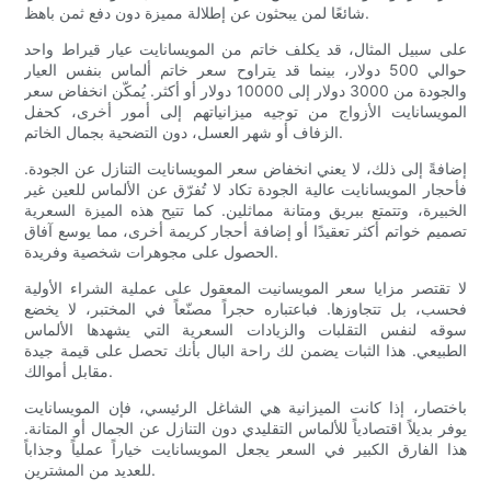
شائعًا لمن يبحثون عن إطلالة مميزة دون دفع ثمن باهظ.
على سبيل المثال، قد يكلف خاتم من المويسانايت عيار قيراط واحد
حوالي 500 دولار، بينما قد يتراوح سعر خاتم ألماس بنفس العيار
والجودة من 3000 دولار إلى 10000 دولار أو أكثر. يُمكّن انخفاض سعر
المويسانايت الأزواج من توجيه ميزانياتهم إلى أمور أخرى، كحفل
الزفاف أو شهر العسل، دون التضحية بجمال الخاتم.
إضافةً إلى ذلك، لا يعني انخفاض سعر المويسانايت التنازل عن الجودة.
فأحجار المويسانايت عالية الجودة تكاد لا تُفرّق عن الألماس للعين غير
الخبيرة، وتتمتع ببريق ومتانة مماثلين. كما تتيح هذه الميزة السعرية
تصميم خواتم أكثر تعقيدًا أو إضافة أحجار كريمة أخرى، مما يوسع آفاق
الحصول على مجوهرات شخصية وفريدة.
لا تقتصر مزايا سعر المويسانيت المعقول على عملية الشراء الأولية
فحسب، بل تتجاوزها. فباعتباره حجراً مصنّعاً في المختبر، لا يخضع
سوقه لنفس التقلبات والزيادات السعرية التي يشهدها الألماس
الطبيعي. هذا الثبات يضمن لك راحة البال بأنك تحصل على قيمة جيدة
مقابل أموالك.
باختصار، إذا كانت الميزانية هي الشاغل الرئيسي، فإن المويسانايت
يوفر بديلاً اقتصادياً للألماس التقليدي دون التنازل عن الجمال أو المتانة.
هذا الفارق الكبير في السعر يجعل المويسانايت خياراً عملياً وجذاباً
للعديد من المشترين.