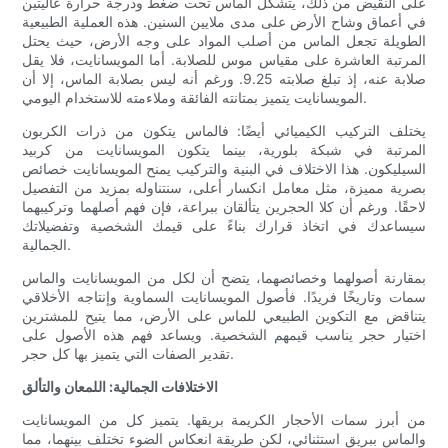
على النقيض من ذلك، يتشكل الماس تحت ضغط ودرجة حرارة عاليتين
في أعماق وشاح الأرض على مدى ملايين السنين. هذه العملية الطبيعية
الطويلة تجعل الماس من أصلب المواد على وجه الأرض، حيث يحتل
المرتبة العاشرة على مقياس موس للصلابة. أما المويسانايت، فلا يقل
صلابة عنه، إذ تبلغ صلابته 9.25. ورغم أنه ليس بصلابة الماس، إلا أن
المويسانايت يتميز بمتانته الفائقة وملاءمته للاستخدام اليومي.
يختلف التركيب الكيميائي أيضًا: فالماس يتكون من ذرات الكربون
المرتبة في شبكة بلورية، بينما يتكون المويسانايت من كربيد
السيليكون. هذا الاختلاف في البنية والتركيب يمنح المويسانايت خصائص
بصرية مميزة، مثل معامل انكسار أعلى، سنتناوله بمزيد من التفصيل
لاحقًا. ورغم أن كلا الحجرين يتألقان ببراعة، فإن فهم أصلهما وتركيبهما
سيساعدك في اتخاذ قرارك بناءً على قيمك الشخصية وتفضيلاتك
الجمالية.
بمقارنة أصولهما وخصائصهما، يتضح أن لكل من المويسانايت والماس
سمات وتاريخًا فريدًا. فأصول المويسانايت السماوية وإنتاجه الأخلاقي
يتناقض مع التكوين الطبيعي للماس على الأرض، مما يتيح للمشترين
اختيار حجر يناسب قيمهم الشخصية. ويساعد فهم هذه الأصول على
تقدير الصفات التي يتميز بها كل حجر.
الاختلافات الجمالية: اللمعان والتألق
من أبرز سمات الأحجار الكريمة بريقها. يتميز كل من المويسانايت
والماس ببريق استثنائي، لكن طريقة انعكاس الضوء تختلف بينهما، مما