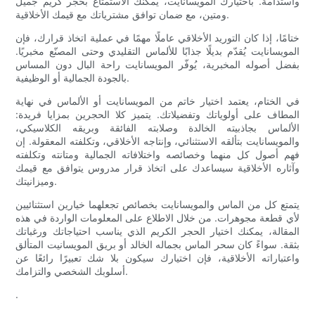
واستدامة. باختيارك المويسانايت، يمكنك الاستمتاع بحجر كريم جميل
ومتين، مع ضمان توافق مشترياتك مع قيمك الأخلاقية.
ختامًا، إذا كان التوريد الأخلاقي عاملًا مهمًا في عملية اتخاذ قرارك، فإن
المويسانايت يُقدّم بديلًا جذابًا للألماس التقليدي وحتى المصنّع مخبريًا.
بفضل أصوله المخبرية، يُوفّر المويسانايت راحة البال دون المساس
بالجودة الجمالية أو الوظيفية.
في الختام، يعتمد اختيار خاتم من المويسانايت أو الألماس في نهاية
المطاف على أولوياتك وتفضيلاتك. يتميز كلا الحجرين بمزايا فريدة:
الألماس بجاذبيته الخالدة وصلابته الفائقة وبريقه الكلاسيكي،
والمويسانايت بتألقه الاستثنائي، وإنتاجه الأخلاقي، وتكلفته المعقولة. إن
فهم أصول كل منهما وخصائصه واختلافاته الجمالية ومتانته وتكلفته
وآثاره الأخلاقية سيساعدك على اتخاذ قرار مدروس يتوافق مع قيمك
وميزانيتك.
يتمتع كل من الماس والمويسانايت بخصائص تجعلهما خيارين استثنائيين
لأي قطعة مجوهرات. من خلال الاطلاع على المعلومات الواردة في هذه
المقالة، يمكنك اختيار الحجر الكريم الذي يناسب احتياجاتك ورغباتك
بثقة. سواءً كان سحر الماس بجماله الخالد أو بريق المويسانيت المتألق
واعتباراته الأخلاقية، فإن اختيارك سيكون بلا شك تعبيرًا رائعًا عن
أسلوبك الشخصي والتزامك.
.