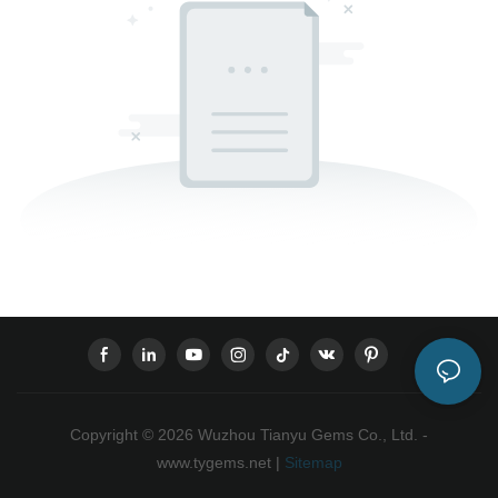
Copyright © 2026 Wuzhou Tianyu Gems Co., Ltd. -
www.tygems.net |
Sitemap