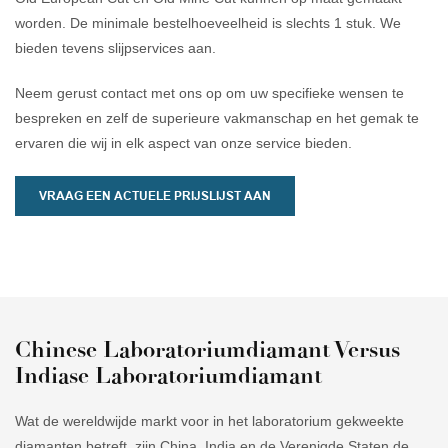
betrouwbare keuze zijn voor
worden. De minimale bestelhoeveelheid is slechts 1 stuk. We
dagelijks gebruik.
bieden tevens slijpservices aan.
Neem gerust contact met ons op om uw specifieke wensen te
bespreken en zelf de superieure vakmanschap en het gemak te
ervaren die wij in elk aspect van onze service bieden.
VRAAG EEN ACTUELE PRIJSLIJST AAN
Chinese Laboratoriumdiamant Versus
Indiase Laboratoriumdiamant
Wat de wereldwijde markt voor in het laboratorium gekweekte
diamanten betreft, zijn China, India en de Verenigde Staten de