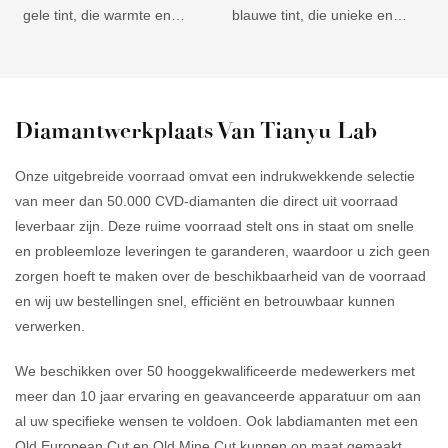
gele tint, die warmte en
blauwe tint, die unieke en
r
energie uitstraalt en
betoverende sieraden creëert.
e
aantrekkelijk is voor klanten
Elegant en veelzijdig, geschikt
v
die op zoek zijn naar
voor zowel moderne als
g
opvallende en unieke
klassieke ontwerpen, en
U
Diamantwerkplaats Van Tianyu Lab
statement-sieraden.
aantrekkelijk voor een breed
w
Betaalbaar in vergelijking met
klantenbestand. Hoge
e
Onze uitgebreide voorraad omvat een indrukwekkende selectie
natuurlijke gele diamanten,
helderheid en glans, die de
a
van meer dan 50.000 CVD-diamanten die direct uit voorraad
waardoor ze een uitstekende
schoonheid van de blauwe tint
o
leverbaar zijn. Deze ruime voorraad stelt ons in staat om snelle
prijs-kwaliteitverhouding
accentueren en de aandacht
s
en probleemloze leveringen te garanderen, waardoor u zich geen
bieden voor klanten die op
trekken van veeleisende
e
zorgen hoeft te maken over de beschikbaarheid van de voorraad
zoek zijn naar hoogwaardige,
kopers.
r
en wij uw bestellingen snel, efficiënt en betrouwbaar kunnen
budgetvriendelijke opties.
v
verwerken.
Uitzonderlijke duurzaamheid
a
en veerkracht, waardoor ze
We beschikken over 50 hooggekwalificeerde medewerkers met
hun schoonheid en
meer dan 10 jaar ervaring en geavanceerde apparatuur om aan
aantrekkingskracht lang
al uw specifieke wensen te voldoen. Ook labdiamanten met een
behouden en een
Old European Cut en Old Mine Cut kunnen op maat gemaakt