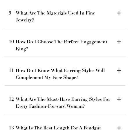
9
What Are The Materials Used In Fine
Jewelry?
10
How Do I Choose The Perfect Engagement
Ring?
11
How Do I Know What Earring Styles Will
Complement My Face Shape?
12
What Are The Must-Have Earring Styles For
Every Fashion-Forward Woman?
13
What Is The Best Length For A Pendant