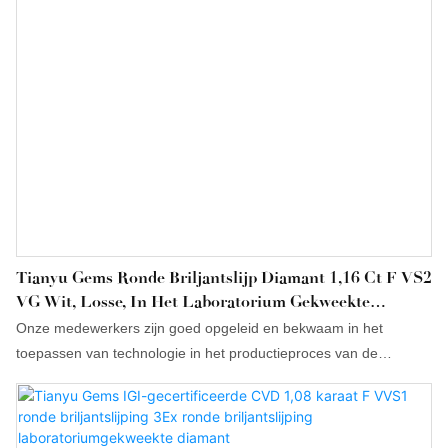
Tianyu Gems Ronde Briljantslijp Diamant 1,16 Ct F VS2
VG Wit, Losse, In Het Laboratorium Gekweekte
Diamant Met IGI-Certificaat, Op Voorraad.
Onze medewerkers zijn goed opgeleid en bekwaam in het
toepassen van technologie in het productieproces van de
groothandel in Prince ronde briljant geslepen diamanten van 1,16
ct (F VS2 VG wit), laboratoriumgekweekte diamanten met IGI-
certificaat. Het is herhaaldelijk bewezen dat deze technologie