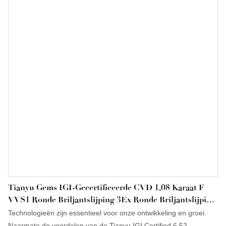
breed inzetbaar is in diverse toepassingsgebieden voor losse
diamanten.
Tianyu Gems IGI-Gecertificeerde CVD 1,08 Karaat F
VVS1 Ronde Briljantslijping 3Ex Ronde Briljantslijping
Laboratoriumgekweekte Diamant
Technologieën zijn essentieel voor onze ontwikkeling en groei.
Naarmate de voordelen van de Tianyu IGI Certified 6.52-