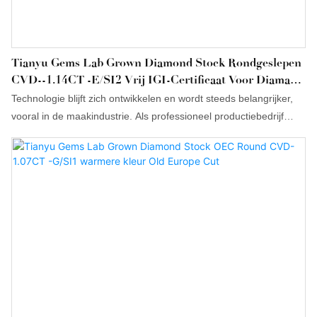
Tianyu Gems Lab Grown Diamond Stock Rondgeslepen
CVD--1.14CT -E/SI2 Vrij IGI-Certificaat Voor Diamant
Op Voorraad
Technologie blijft zich ontwikkelen en wordt steeds belangrijker,
vooral in de maakindustrie. Als professioneel productiebedrijf
hebben we onze technologieën continu verbeterd en geüpgraded
om ervoor te zorgen dat de Tianyu Lab Grown Diamond Stock
Round cut CVD--1.14CT -E/SI2 free IGI-certificaat voor
diamantprestaties voldoet aan de internationale normen. Talrijke
projecten die we hebben afgerond, hebben bewezen dat dit
product geschikt is voor de markt van losse edelstenen.