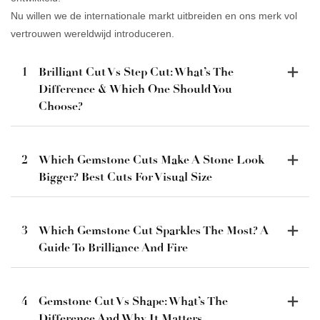
Nu willen we de internationale markt uitbreiden en ons merk vol
vertrouwen wereldwijd introduceren.
1
Brilliant Cut Vs Step Cut: What’s The
Difference & Which One Should You
Choose?
2
Which Gemstone Cuts Make A Stone Look
Bigger? Best Cuts For Visual Size
3
Which Gemstone Cut Sparkles The Most? A
Guide To Brilliance And Fire
4
Gemstone Cut Vs Shape: What’s The
Difference And Why It Matters