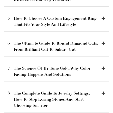
5
How To Choose A Custom Engagement Ring
That Fits Your Style And Lifestyle
6
The Ultimate Guide To Round Dimaond Cuts:
From Brilliant Cut To Sakura Cut
7
The Science Of Tri-Tone Gold: Why Color
Fading Happens And Solutions
8
The Complete Guide To Jewelry Settings:
How To Stop Losing Stones And Start
Choosing Smarter