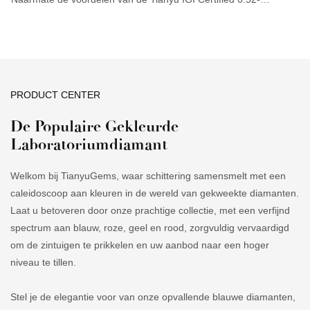
6.55*4.09mm CVD 1.08CT F VVS1 ronde briljantslijp 3Ex ronde
briljantslijp laboratoriumdiamant steeds duidelijker worden, is het
toepassingsgebied aanzienlijk uitgebreid. Op het gebied van
losse edelstenen is deze diamant van grote waarde.
PRODUCT CENTER
De Populaire Gekleurde
Laboratoriumdiamant
Welkom bij TianyuGems, waar schittering samensmelt met een
caleidoscoop aan kleuren in de wereld van gekweekte diamanten.
Laat u betoveren door onze prachtige collectie, met een verfijnd
spectrum aan blauw, roze, geel en rood, zorgvuldig vervaardigd
om de zintuigen te prikkelen en uw aanbod naar een hoger
niveau te tillen.
Stel je de elegantie voor van onze opvallende blauwe diamanten,