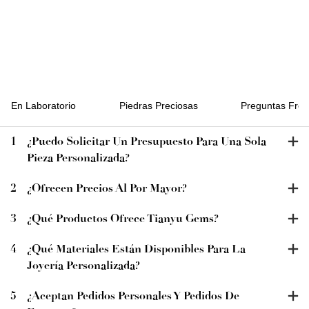
FAQ
do En Laboratorio
Piedras Preciosas
Preguntas Frec
1
¿Puedo Solicitar Un Presupuesto Para Una Sola
Pieza Personalizada?
2
¿Ofrecen Precios Al Por Mayor?
3
¿Qué Productos Ofrece Tianyu Gems?
4
¿Qué Materiales Están Disponibles Para La
Joyería Personalizada?
5
¿Aceptan Pedidos Personales Y Pedidos De