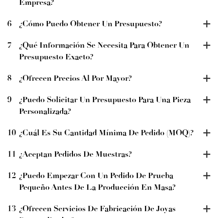
Empresa?
6
¿Cómo Puedo Obtener Un Presupuesto?
7
¿Qué Información Se Necesita Para Obtener Un
Presupuesto Exacto?
8
¿Ofrecen Precios Al Por Mayor?
9
¿Puedo Solicitar Un Presupuesto Para Una Pieza
Personalizada?
10
¿Cuál Es Su Cantidad Mínima De Pedido (MOQ)?
11
¿Aceptan Pedidos De Muestras?
12
¿Puedo Empezar Con Un Pedido De Prueba
Pequeño Antes De La Producción En Masa?
13
¿Ofrecen Servicios De Fabricación De Joyas