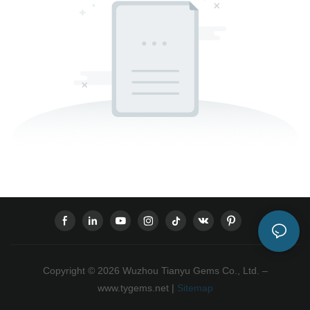
Copyright © 2026 Wuzhou Tianyu Gems Co., Ltd. –
www.tygems.net |
Sitemap