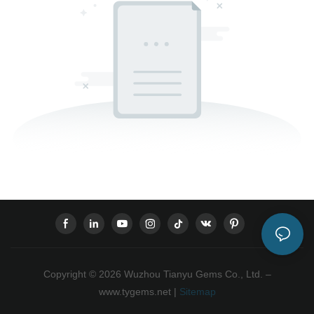
Copyright © 2026 Wuzhou Tianyu Gems Co., Ltd. –
www.tygems.net |
Sitemap