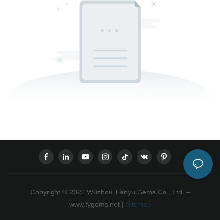
Copyright © 2026 Wuzhou Tianyu Gems Co., Ltd. –
www.tygems.net |
Sitemap