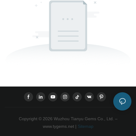
Copyright © 2026 Wuzhou Tianyu Gems Co., Ltd. –
www.tygems.net |
Sitemap