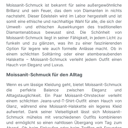
Moissanit-Schmuck ist bekannt für seine außergewöhnliche
Brillanz und sein Feuer, das dem von Diamanten in nichts
nachsteht. Dieser Edelstein wird im Labor hergestellt und ist
somit eine ethische und nachhaltige Wahl für alle, die sich der
Umwelt- und ethischen Auswirkungen des traditionellen
Diamantenabbaus bewusst sind. Die Schönheit von
Moissanit-Schmuck liegt in seiner Fähigkeit, in jedem Licht zu
funkeln und zu glänzen, was ihn zu einer faszinierenden
Option für legere wie auch formelle Anlässe macht. Ob in
einem schlichten Solitärring oder einer atemberaubenden
Halskette – Moissanit-Schmuck verleiht jedem Outfit einen
Hauch von Eleganz und Luxus.
Moissanit-Schmuck für den Alltag
Wenn es um lässige Kleidung geht, bietet Moissanit-Schmuck
die perfekte Balance zwischen Eleganz und
Alltagstauglichkeit. Ein Paar Moissanit-Ohrstecker verleiht
einem schlichten Jeans-und-T-Shirt-Outfit einen Hauch von
Glanz, während eine Moissanit-Halskette ein legeres Kleid
aufwertet. Dank seiner Vielseitigkeit lässt sich Moissanit-
Schmuck mühelos mit verschiedenen Outfits kombinieren
und ermöglicht so einen nahtlosen Übergang vom Tag zum
Abend. Ob beim Einkaufen oder beim Treffen mit Freunden