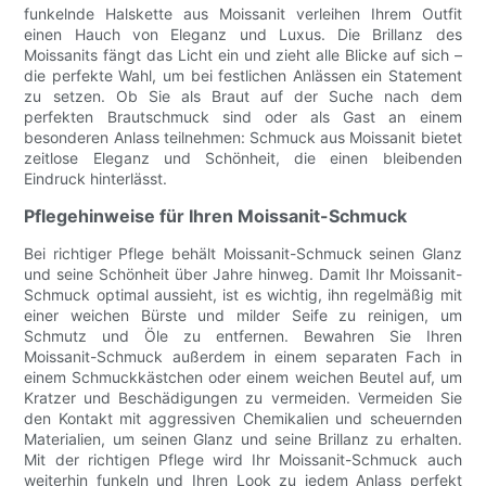
funkelnde Halskette aus Moissanit verleihen Ihrem Outfit
einen Hauch von Eleganz und Luxus. Die Brillanz des
Moissanits fängt das Licht ein und zieht alle Blicke auf sich –
die perfekte Wahl, um bei festlichen Anlässen ein Statement
zu setzen. Ob Sie als Braut auf der Suche nach dem
perfekten Brautschmuck sind oder als Gast an einem
besonderen Anlass teilnehmen: Schmuck aus Moissanit bietet
zeitlose Eleganz und Schönheit, die einen bleibenden
Eindruck hinterlässt.
Pflegehinweise für Ihren Moissanit-Schmuck
Bei richtiger Pflege behält Moissanit-Schmuck seinen Glanz
und seine Schönheit über Jahre hinweg. Damit Ihr Moissanit-
Schmuck optimal aussieht, ist es wichtig, ihn regelmäßig mit
einer weichen Bürste und milder Seife zu reinigen, um
Schmutz und Öle zu entfernen. Bewahren Sie Ihren
Moissanit-Schmuck außerdem in einem separaten Fach in
einem Schmuckkästchen oder einem weichen Beutel auf, um
Kratzer und Beschädigungen zu vermeiden. Vermeiden Sie
den Kontakt mit aggressiven Chemikalien und scheuernden
Materialien, um seinen Glanz und seine Brillanz zu erhalten.
Mit der richtigen Pflege wird Ihr Moissanit-Schmuck auch
weiterhin funkeln und Ihren Look zu jedem Anlass perfekt