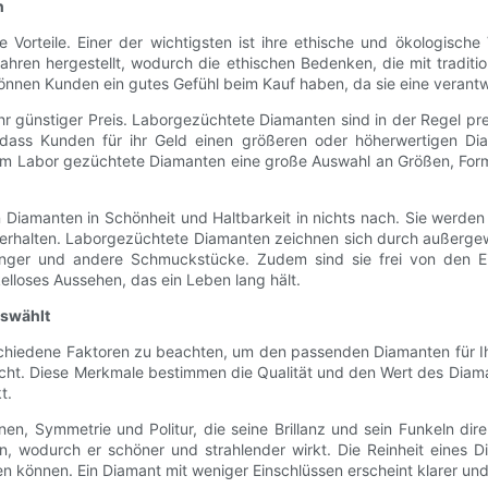
n
Vorteile. Einer der wichtigsten ist ihre ethische und ökologische
ahren hergestellt, wodurch die ethischen Bedenken, die mit tradit
nnen Kunden ein gutes Gefühl beim Kauf haben, da sie eine verantw
ihr günstiger Preis. Laborgezüchtete Diamanten sind in der Regel pre
, dass Kunden für ihr Geld einen größeren oder höherwertigen Di
 im Labor gezüchtete Diamanten eine große Auswahl an Größen, For
 Diamanten in Schönheit und Haltbarkeit in nichts nach. Sie werden
rhalten. Laborgezüchtete Diamanten zeichnen sich durch außergewö
nger und andere Schmuckstücke. Zudem sind sie frei von den Eins
lloses Aussehen, das ein Leben lang hält.
uswählt
hiedene Faktoren zu beachten, um den passenden Diamanten für Ihre
wicht. Diese Merkmale bestimmen die Qualität und den Wert des Diaman
t.
en, Symmetrie und Politur, die seine Brillanz und sein Funkeln dire
, wodurch er schöner und strahlender wirkt. Die Reinheit eines 
n können. Ein Diamant mit weniger Einschlüssen erscheint klarer und 