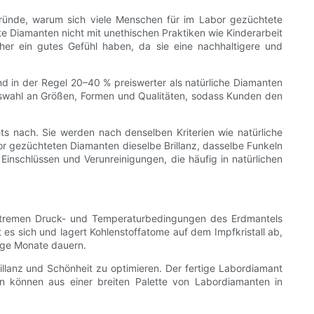
ründe, warum sich viele Menschen für im Labor gezüchtete
e Diamanten nicht mit unethischen Praktiken wie Kinderarbeit
 ein gutes Gefühl haben, da sie eine nachhaltigere und
nd in der Regel 20–40 % preiswerter als natürliche Diamanten
Auswahl an Größen, Formen und Qualitäten, sodass Kunden den
s nach. Sie werden nach denselben Kriterien wie natürliche
bor gezüchteten Diamanten dieselbe Brillanz, dasselbe Funkeln
inschlüssen und Verunreinigungen, die häufig in natürlichen
 extremen Druck- und Temperaturbedingungen des Erdmantels
 es sich und lagert Kohlenstoffatome auf dem Impfkristall ab,
nige Monate dauern.
illanz und Schönheit zu optimieren. Der fertige Labordiamant
 können aus einer breiten Palette von Labordiamanten in