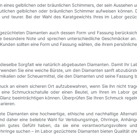
n eines gelblichen oder bräunlichen Schimmers, der sein Aussehen u
eutlichen gelblichen oder bräunlichen Schimmer aufweisen können. 
r und teurer. Bei der Wahl des Karatgewichts Ihres im Labor gezüc
gezüchteten Diamanten auch dessen Form und Fassung berücksichti
 besondere Note und sprechen unterschiedliche Geschmäcker an. A
Kunden sollten eine Form und Fassung wählen, die ihrem persönlichen
eselbe Sorgfalt wie natürlich abgebauten Diamanten. Damit Ihr Labo
rwenden Sie eine weiche Bürste, um den Diamanten sanft abzubürst
mikalien oder Scheuermittel, die den Diamanten und seine Fassung
uck an einem sicheren Ort aufzubewahren, wenn Sie ihn nicht trag
ine Schmuckschatulle oder einen Beutel, um Ihren im Labor ge
Glanz beeinträchtigen können. Überprüfen Sie Ihren Schmuck regelm
arieren.
e Diamanten eine hochwertige, ethische und nachhaltige Alternat
nd daher eine beliebte Wahl für Verlobungsringe, Ohrringe, Anhä
 gutes Gefühl haben, da sie eine verantwortungsvollere und
hrringe suchen – im Labor gezüchtete Diamanten bieten Qualität o