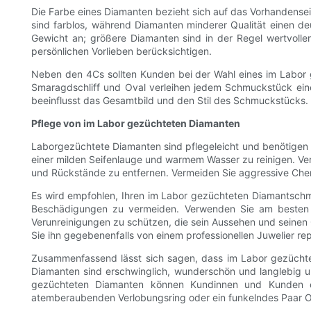
Die Farbe eines Diamanten bezieht sich auf das Vorhandensei
sind farblos, während Diamanten minderer Qualität einen d
Gewicht an; größere Diamanten sind in der Regel wertvolle
persönlichen Vorlieben berücksichtigen.
Neben den 4Cs sollten Kunden bei der Wahl eines im Labor 
Smaragdschliff und Oval verleihen jedem Schmuckstück eine
beeinflusst das Gesamtbild und den Stil des Schmuckstücks. 
Pflege von im Labor gezüchteten Diamanten
Laborgezüchtete Diamanten sind pflegeleicht und benötigen di
einer milden Seifenlauge und warmem Wasser zu reinigen. Ve
und Rückstände zu entfernen. Vermeiden Sie aggressive Che
Es wird empfohlen, Ihren im Labor gezüchteten Diamantschm
Beschädigungen zu vermeiden. Verwenden Sie am besten e
Verunreinigungen zu schützen, die sein Aussehen und seinen 
Sie ihn gegebenenfalls von einem professionellen Juwelier rep
Zusammenfassend lässt sich sagen, dass im Labor gezüchtet
Diamanten sind erschwinglich, wunderschön und langlebig u
gezüchteten Diamanten können Kundinnen und Kunden ein
atemberaubenden Verlobungsring oder ein funkelndes Paar O