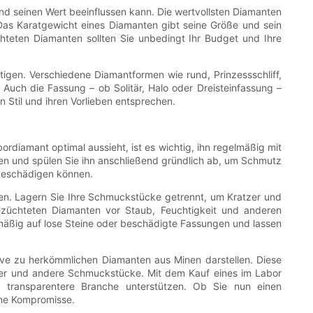
nd seinen Wert beeinflussen kann. Die wertvollsten Diamanten
Das Karatgewicht eines Diamanten gibt seine Größe und sein
hteten Diamanten sollten Sie unbedingt Ihr Budget und Ihre
gen. Verschiedene Diamantformen wie rund, Prinzessschliff,
uch die Fassung – ob Solitär, Halo oder Dreisteinfassung –
 Stil und ihren Vorlieben entsprechen.
rdiamant optimal aussieht, ist es wichtig, ihn regelmäßig mit
en und spülen Sie ihn anschließend gründlich ab, um Schmutz
 beschädigen können.
en. Lagern Sie Ihre Schmuckstücke getrennt, um Kratzer und
züchteten Diamanten vor Staub, Feuchtigkeit und anderen
äßig auf lose Steine ​​oder beschädigte Fassungen und lassen
ive zu herkömmlichen Diamanten aus Minen darstellen. Diese
nger und andere Schmuckstücke. Mit dem Kauf eines im Labor
 transparentere Branche unterstützen. Ob Sie nun einen
hne Kompromisse.