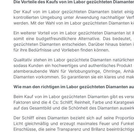
Die Vorteile des Kaufs von im Labor gezüchteten Diamante
Der Kauf von im Labor gezüchteten Diamanten bietet einige 
kontrollierten Umgebung unter Anwendung nachhaltiger Verf
werden. Mit der Wahl von im Labor gezüchteten Diamanten kö
Ein weiterer Vorteil von im Labor gezüchteten Diamanten ist 
somit eine budgetfreundlichere Alternative. Das bedeutet
gezüchteten Diamanten entscheiden. Darüber hinaus bieten
für ihre Bedürfnisse und Vorlieben finden können.
Qualitativ stehen im Labor gezüchtete Diamanten natürlichen
sodass Kunden ein hochwertiges und authentisches Produkt e
atemberaubende Wahl für Verlobungsringe, Ohrringe, Anhä
Diamanten vorkommen. So garantieren sie ein klares und make
Wie man den richtigen im Labor gezüchteten Diamanten a
Beim Kauf von im Labor gezüchteten Diamanten gibt es versc
Faktoren sind die 4 Cs: Schliff, Reinheit, Farbe und Karatge
auf das Gesamtbild und die Schönheit des Diamanten auswirk
Der Schliff eines Diamanten bezieht sich auf seine Proportion
Licht gleichmäßig und erzeugt maximales Feuer und Funkeln
Einschlüsse, die seine Transparenz und Brillanz beeinträchtige