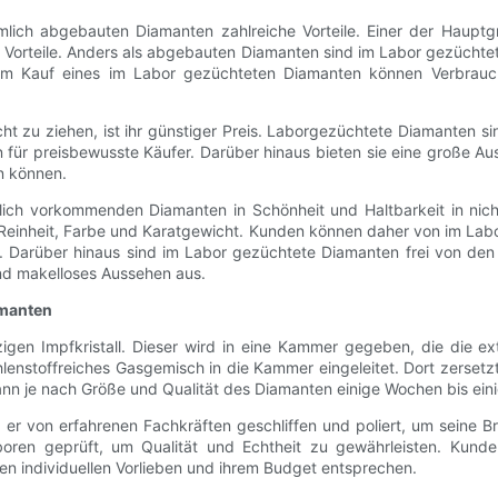
ich abgebauten Diamanten zahlreiche Vorteile. Einer der Hauptg
 Vorteile. Anders als abgebauten Diamanten sind im Labor gezüchtet
 Kauf eines im Labor gezüchteten Diamanten können Verbraucher
ht zu ziehen, ist ihr günstiger Preis. Laborgezüchtete Diamanten si
on für preisbewusste Käufer. Darüber hinaus bieten sie eine große 
n können.
lich vorkommenden Diamanten in Schönheit und Haltbarkeit in nicht
f, Reinheit, Farbe und Karatgewicht. Kunden können daher von im La
 Darüber hinaus sind im Labor gezüchtete Diamanten frei von den E
nd makelloses Aussehen aus.
amanten
zigen Impfkristall. Dieser wird in eine Kammer gegeben, die die
lenstoffreiches Gasgemisch in die Kammer eingeleitet. Dort zersetzt
ann je nach Größe und Qualität des Diamanten einige Wochen bis ei
er von erfahrenen Fachkräften geschliffen und poliert, um seine Br
ren geprüft, um Qualität und Echtheit zu gewährleisten. Kunden
en individuellen Vorlieben und ihrem Budget entsprechen.