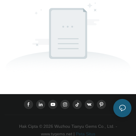
Hak Cipta © 2026 Wuzhou Tianyu Gems Co., Ltd. -
www.tygems.net |
Peta Situs