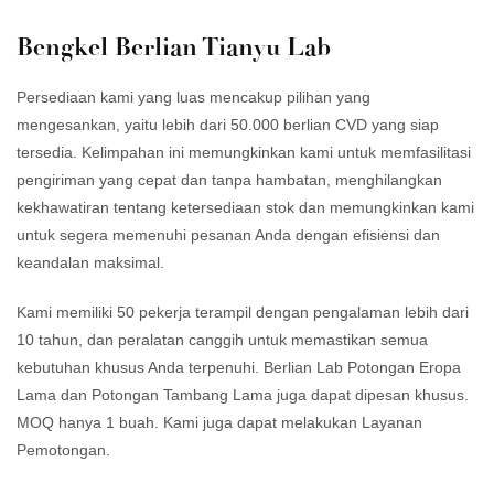
mencari perhiasan pernyataan
serbaguna, cocok untuk
i
yang berani dan unik.
desain modern maupun klasik,
p
Bengkel Berlian Tianyu Lab
Harganya terjangkau
menarik bagi berbagai
s
dibandingkan dengan berlian
kalangan pelanggan.
b
Persediaan kami yang luas mencakup pilihan yang
kuning alami, menawarkan
Kejernihan dan kilau yang
e
mengesankan, yaitu lebih dari 50.000 berlian CVD yang siap
nilai yang sangat baik bagi
tinggi, menonjolkan keindahan
m
tersedia. Kelimpahan ini memungkinkan kami untuk memfasilitasi
pelanggan yang mencari
warna biru, memikat perhatian
m
pengiriman yang cepat dan tanpa hambatan, menghilangkan
pilihan berkualitas tinggi
pembeli yang cerdas.
i
kekhawatiran tentang ketersediaan stok dan memungkinkan kami
dengan harga terjangkau.
K
untuk segera memenuhi pesanan Anda dengan efisiensi dan
Daya tahan dan ketahanan
keandalan maksimal.
yang luar biasa, memastikan
m
keindahan dan daya tarik
Kami memiliki 50 pekerja terampil dengan pengalaman lebih dari
yang tahan lama,
k
10 tahun, dan peralatan canggih untuk memastikan semua
menjadikannya pilihan yang
m
kebutuhan khusus Anda terpenuhi. Berlian Lab Potongan Eropa
andal untuk pemakaian
Lama dan Potongan Tambang Lama juga dapat dipesan khusus.
sehari-hari.
MOQ hanya 1 buah. Kami juga dapat melakukan Layanan
Pemotongan.