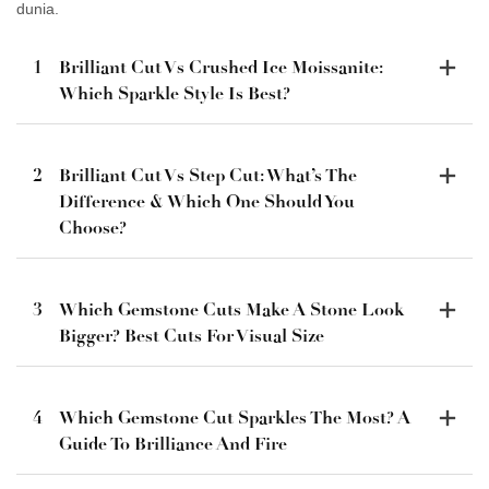
dunia.
1
Brilliant Cut Vs Crushed Ice Moissanite:
Which Sparkle Style Is Best?
2
Brilliant Cut Vs Step Cut: What’s The
Difference & Which One Should You
Choose?
3
Which Gemstone Cuts Make A Stone Look
Bigger? Best Cuts For Visual Size
4
Which Gemstone Cut Sparkles The Most? A
Guide To Brilliance And Fire