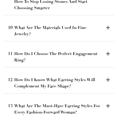
How To Stop Losing Stones And Start
Choosing Smarter
10
What Are The Materials Used In Fine
Jewelry?
11
How Do I Choose The Perfect Engagement
Ring?
12
How Do I Know What Earring Styles Will
Complement My Face Shape?
13
What Are The Must-Have Earring Styles For
Every Fashion-Forward Woman?