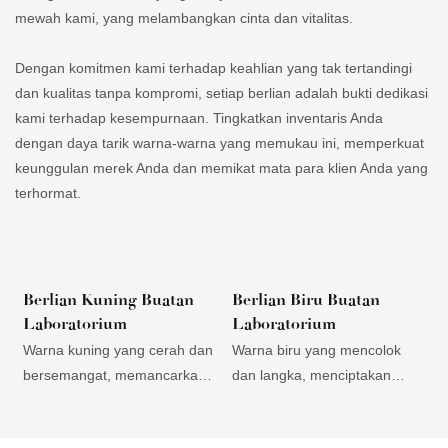
mewah kami, yang melambangkan cinta dan vitalitas.
Dengan komitmen kami terhadap keahlian yang tak tertandingi
dan kualitas tanpa kompromi, setiap berlian adalah bukti dedikasi
kami terhadap kesempurnaan. Tingkatkan inventaris Anda
dengan daya tarik warna-warna yang memukau ini, memperkuat
keunggulan merek Anda dan memikat mata para klien Anda yang
terhormat.
Berlian Kuning Buatan
Berlian Biru Buatan
Laboratorium
Laboratorium
Warna kuning yang cerah dan
Warna biru yang mencolok
bersemangat, memancarkan
dan langka, menciptakan
l
kehangatan dan energi,
perhiasan yang unik dan
m
menarik bagi pelanggan yang
memukau. Elegan dan
k