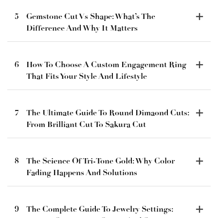
5
Gemstone Cut Vs Shape: What’s The
Difference And Why It Matters
6
How To Choose A Custom Engagement Ring
That Fits Your Style And Lifestyle
7
The Ultimate Guide To Round Dimaond Cuts:
From Brilliant Cut To Sakura Cut
8
The Science Of Tri-Tone Gold: Why Color
Fading Happens And Solutions
9
The Complete Guide To Jewelry Settings: