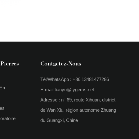
Pierres
Contactez-Nous
Tél/WhatsApp : +86 13481477286
 En
E-mail:
tianyu@tygems.net
Adresse : n° 69, route Xihuan, district
ses
de Wan Xiu, région autonome Zhuang
oratoire
du Guangxi, Chine