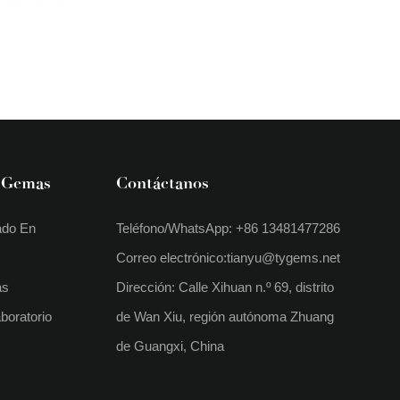
 Gemas
Contáctanos
ado En
Teléfono/WhatsApp: +86 13481477286
Correo electrónico:
tianyu@tygems.net
as
Dirección: Calle Xihuan n.º 69, distrito
boratorio
de Wan Xiu, región autónoma Zhuang
de Guangxi, China