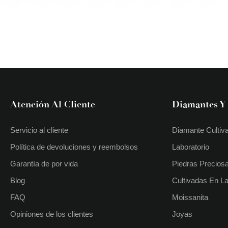
Atención Al Cliente
Diamantes Y
Servicio al cliente
Diamante Cultiv
Política de devoluciones y reembolsos
Laboratorio
Garantía de por vida
Piedras Precios
Blog
Cultivadas En La
FAQ
Moissanita
Opiniones de los clientes
Joyas