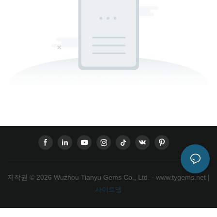
저작권 © 2026 Wuzhou Tianyu Gems Co., Ltd. - www.tygems.net |
사이트맵