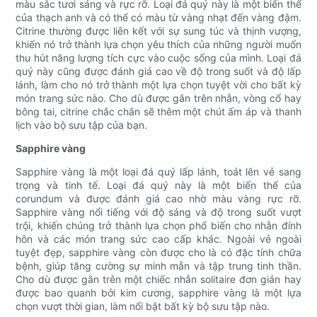
màu sắc tươi sáng và rực rỡ. Loại đá quý này là một biến thể
của thạch anh và có thể có màu từ vàng nhạt đến vàng đậm.
Citrine thường được liên kết với sự sung túc và thịnh vượng,
khiến nó trở thành lựa chọn yêu thích của những người muốn
thu hút năng lượng tích cực vào cuộc sống của mình. Loại đá
quý này cũng được đánh giá cao về độ trong suốt và độ lấp
lánh, làm cho nó trở thành một lựa chọn tuyệt vời cho bất kỳ
món trang sức nào. Cho dù được gắn trên nhẫn, vòng cổ hay
bông tai, citrine chắc chắn sẽ thêm một chút ấm áp và thanh
lịch vào bộ sưu tập của bạn.
Sapphire vàng
Sapphire vàng là một loại đá quý lấp lánh, toát lên vẻ sang
trọng và tinh tế. Loại đá quý này là một biến thể của
corundum và được đánh giá cao nhờ màu vàng rực rỡ.
Sapphire vàng nổi tiếng với độ sáng và độ trong suốt vượt
trội, khiến chúng trở thành lựa chọn phổ biến cho nhẫn đính
hôn và các món trang sức cao cấp khác. Ngoài vẻ ngoài
tuyệt đẹp, sapphire vàng còn được cho là có đặc tính chữa
bệnh, giúp tăng cường sự minh mẫn và tập trung tinh thần.
Cho dù được gắn trên một chiếc nhẫn solitaire đơn giản hay
được bao quanh bởi kim cương, sapphire vàng là một lựa
chọn vượt thời gian, làm nổi bật bất kỳ bộ sưu tập nào.