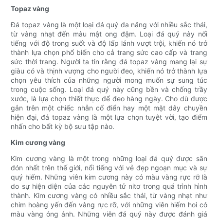
Topaz vàng
Đá topaz vàng là một loại đá quý đa năng với nhiều sắc thái,
từ vàng nhạt đến màu mật ong đậm. Loại đá quý này nổi
tiếng với độ trong suốt và độ lấp lánh vượt trội, khiến nó trở
thành lựa chọn phổ biến cho cả trang sức cao cấp và trang
sức thời trang. Người ta tin rằng đá topaz vàng mang lại sự
giàu có và thịnh vượng cho người đeo, khiến nó trở thành lựa
chọn yêu thích của những người mong muốn sự sung túc
trong cuộc sống. Loại đá quý này cũng bền và chống trầy
xước, là lựa chọn thiết thực để đeo hàng ngày. Cho dù được
gắn trên một chiếc nhẫn cổ điển hay một mặt dây chuyền
hiện đại, đá topaz vàng là một lựa chọn tuyệt vời, tạo điểm
nhấn cho bất kỳ bộ sưu tập nào.
Kim cương vàng
Kim cương vàng là một trong những loại đá quý được săn
đón nhất trên thế giới, nổi tiếng với vẻ đẹp ngoạn mục và sự
quý hiếm. Những viên kim cương này có màu vàng rực rỡ là
do sự hiện diện của các nguyên tử nitơ trong quá trình hình
thành. Kim cương vàng có nhiều sắc thái, từ vàng nhạt như
chim hoàng yến đến vàng rực rỡ, với những viên hiếm hoi có
màu vàng óng ánh. Những viên đá quý này được đánh giá