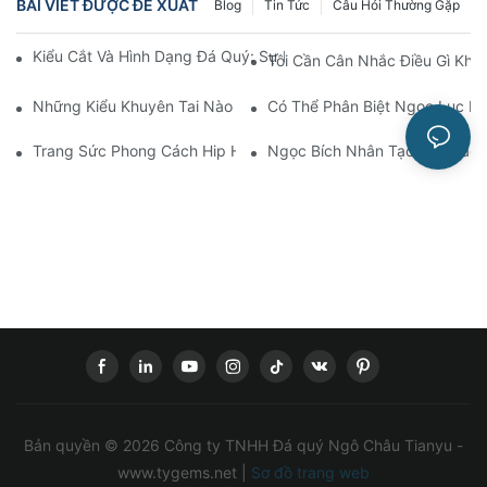
BÀI VIẾT ĐƯỢC ĐỀ XUẤT
Blog
Tin Tức
Câu Hỏi Thường Gặp
Kiểu Cắt Và Hình Dạng Đá Quý: Sự Khác Biệt Và Tầm Quan Trọ
Tôi Cần Cân Nhắc Điều Gì Khi
Những Kiểu Khuyên Tai Nào Là Không Thể Thiếu Đối Với Mọi Ph
Có Thể Phân Biệt Ngọc Lục Bả
Trang Sức Phong Cách Hip Hop Có Giá Bao Nhiêu?
Ngọc Bích Nhân Tạo Có Khác G
Bản quyền © 2026 Công ty TNHH Đá quý Ngô Châu Tianyu -
www.tygems.net |
Sơ đồ trang web