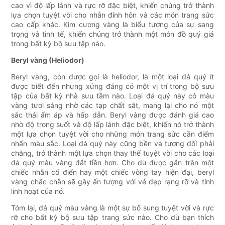
cao vì độ lấp lánh và rực rỡ đặc biệt, khiến chúng trở thành
lựa chọn tuyệt vời cho nhẫn đính hôn và các món trang sức
cao cấp khác. Kim cương vàng là biểu tượng của sự sang
trọng và tinh tế, khiến chúng trở thành một món đồ quý giá
trong bất kỳ bộ sưu tập nào.
Beryl vàng (Heliodor)
Beryl vàng, còn được gọi là heliodor, là một loại đá quý ít
được biết đến nhưng xứng đáng có một vị trí trong bộ sưu
tập của bất kỳ nhà sưu tầm nào. Loại đá quý này có màu
vàng tươi sáng nhờ các tạp chất sắt, mang lại cho nó một
sắc thái ấm áp và hấp dẫn. Beryl vàng được đánh giá cao
nhờ độ trong suốt và độ lấp lánh đặc biệt, khiến nó trở thành
một lựa chọn tuyệt vời cho những món trang sức cần điểm
nhấn màu sắc. Loại đá quý này cũng bền và tương đối phải
chăng, trở thành một lựa chọn thay thế tuyệt vời cho các loại
đá quý màu vàng đắt tiền hơn. Cho dù được gắn trên một
chiếc nhẫn cổ điển hay một chiếc vòng tay hiện đại, beryl
vàng chắc chắn sẽ gây ấn tượng với vẻ đẹp rạng rỡ và tính
linh hoạt của nó.
Tóm lại, đá quý màu vàng là một sự bổ sung tuyệt vời và rực
rỡ cho bất kỳ bộ sưu tập trang sức nào. Cho dù bạn thích