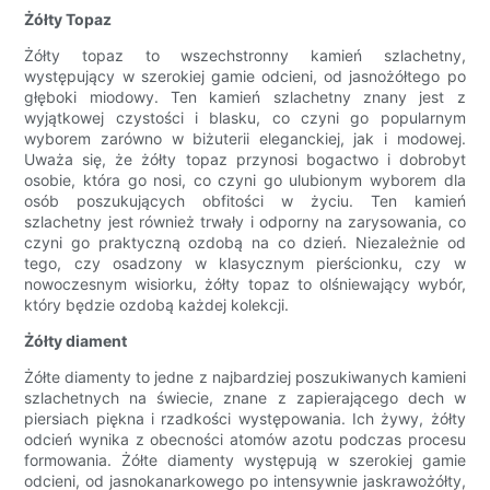
Żółty Topaz
Żółty topaz to wszechstronny kamień szlachetny,
występujący w szerokiej gamie odcieni, od jasnożółtego po
głęboki miodowy. Ten kamień szlachetny znany jest z
wyjątkowej czystości i blasku, co czyni go popularnym
wyborem zarówno w biżuterii eleganckiej, jak i modowej.
Uważa się, że żółty topaz przynosi bogactwo i dobrobyt
osobie, która go nosi, co czyni go ulubionym wyborem dla
osób poszukujących obfitości w życiu. Ten kamień
szlachetny jest również trwały i odporny na zarysowania, co
czyni go praktyczną ozdobą na co dzień. Niezależnie od
tego, czy osadzony w klasycznym pierścionku, czy w
nowoczesnym wisiorku, żółty topaz to olśniewający wybór,
który będzie ozdobą każdej kolekcji.
Żółty diament
Żółte diamenty to jedne z najbardziej poszukiwanych kamieni
szlachetnych na świecie, znane z zapierającego dech w
piersiach piękna i rzadkości występowania. Ich żywy, żółty
odcień wynika z obecności atomów azotu podczas procesu
formowania. Żółte diamenty występują w szerokiej gamie
odcieni, od jasnokanarkowego po intensywnie jaskrawożółty,