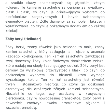
a rzadkie okazy charakteryzują się głębokim, złotym
kolorem. Te kamienie szlachetne są cenione za wyjątkowy
blask i blask, co czyni je olśniewającym wyborem do
pierścionków zaręczynowych i innych szlachetnych
elementów biżuterii. Żółte diamenty są symbolem luksusu i
wyrafinowania, co czyni je pożądanym dodatkiem do każdej
kolekcji.
Żółty beryl (Heliodor)
Żółty beryl, znany również jako heliodor, to mniej znany
kamień szlachetny, który zasługuje na miejsce w arsenale
każdego kolekcjonera. Ten kamień szlachetny zawdzięcza
swój słoneczny żółty kolor śladowym domieszkom żelaza,
które nadają mu ciepły i zachęcający odcień. Żółty beryl jest
ceniony za wyjątkową przejrzystość i blask, co czyni go
doskonałym wyborem do biżuterii, która wymaga
wyrazistego koloru. Ten kamień szlachetny jest również
trwały i stosunkowo niedrogi, co czyni go doskonałą
alternatywą dla droższych żółtych kamieni szlachetnych.
Niezależnie od tego, czy osadzony w klasycznym
pierścionku, czy w nowoczesnej bransoletce, żółty beryl z
pewnością zachwyci swoim promiennym pięknem i
wszechstronnością.