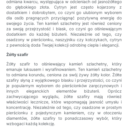
odmiana kwarcu, występująca w odcieniach od jasnożółtego
do głębokiego złota. Cytryn jest często kojarzony z
dostatkiem i dobrobytem, ​​co czyni go ulubionym wyborem
dla osób pragnących przyciągnąć pozytywną energię do
swojego życia. Ten kamień szlachetny jest również ceniony
za swoją przejrzystość i blask, co czyni go olśniewającym
dodatkiem do każdej biżuterii. Niezależnie od tego, czy
osadzony w pierścionku, naszyjniku czy kolczykach, cytryn
z pewnością doda Twojej kolekcji odrobinę ciepła i elegancji.
Żółty szafir
Żółty szafir to olśniewający kamień szlachetny, który
emanuje luksusem i wyrafinowaniem. Ten kamień szlachetny
to odmiana korundu, ceniona za swój żywy żółty kolor. Żółte
szafiry słyną z wyjątkowego blasku i przejrzystości, co czyni
je popularnym wyborem do pierścionków zaręczynowych i
innych eleganckich elementów biżuterii. Oprócz
zachwycającego wyglądu, żółte szafiry mają również
właściwości lecznicze, które wspomagają jasność umysłu i
koncentrację. Niezależnie od tego, czy osadzone w prostym
pierścionku z pojedynczym kamieniem, czy w otoczeniu
diamentów, żółte szafiry to ponadczasowy wybór, który
wzbogaci każdą kolekcję.