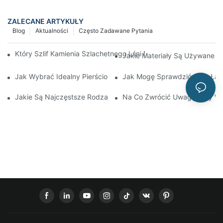
ZALECANE ARTYKUŁY
Blog
Aktualności
Często Zadawane Pytania
Który Szlif Kamienia Szlachetnego Lśni Najmocniej? Przewodnik
Jakie Materiały Są Używane W 
Jak Wybrać Idealny Pierścionek Zaręczynowy?
Jak Mogę Sprawdzić, Czy Łań
Jakie Są Najczęstsze Rodzaje Biżuterii Hip-Hopowej?
Na Co Zwrócić Uwagę Przy Wy