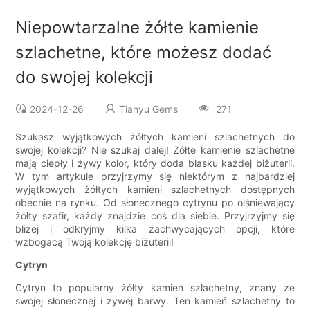
Niepowtarzalne żółte kamienie
szlachetne, które możesz dodać
do swojej kolekcji
2024-12-26
Tianyu Gems
271
Szukasz wyjątkowych żółtych kamieni szlachetnych do
swojej kolekcji? Nie szukaj dalej! Żółte kamienie szlachetne
mają ciepły i żywy kolor, który doda blasku każdej biżuterii.
W tym artykule przyjrzymy się niektórym z najbardziej
wyjątkowych żółtych kamieni szlachetnych dostępnych
obecnie na rynku. Od słonecznego cytrynu po olśniewający
żółty szafir, każdy znajdzie coś dla siebie. Przyjrzyjmy się
bliżej i odkryjmy kilka zachwycających opcji, które
wzbogacą Twoją kolekcję biżuterii!
Cytryn
Cytryn to popularny żółty kamień szlachetny, znany ze
swojej słonecznej i żywej barwy. Ten kamień szlachetny to