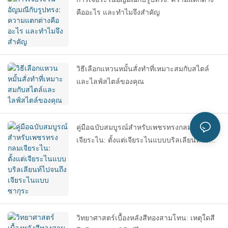
คืออะไร และทำไมจึงสำคัญ
วิธีเลือกแหวนหมั้นสั่งทำที่เหมาะสมกับสไตล์
และไลฟ์สไตล์ของคุณ
คู่มือฉบับสมบูรณ์สำหรับเพชรทรงกลม
เจียระไน: ตั้งแต่เจียระไนแบบบริลเลียนท์ไป
จนถึงเจียระไนแบบซากุระ
วิทยาศาสตร์เบื้องหลังสีทองสามโทน: เหตุใดสี