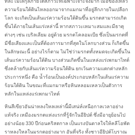
ทีละโมเลกุลภายใต้สภาวะที่เฉพาะเจาะจงมาก เมื่อของเหลว
ความร้อนใต้ดินไหลออกมาจากแมกมาที่อยู่ลึกภายในเปลือก
โลก จะเกิดเป็นเส้นแร่ความร้อนใต้ดินขึ้น มรกตสามารถเกิด
ขึ้นได้ภายในเส้นแร่เหล่านี้ หากสภาวะเหมาะสมและมีธาตุ
ต่างๆ เช่น เบริลเลียม อยู่ด้วย มรกตโคลอมเบีย ซึ่งเป็นมรกตที่
มีชื่อเสียงและเป็นที่ต้องการมากที่สุดในโลกบางส่วน ก็เกิดขึ้น
ในลักษณะนี้ อย่างไรก็ตาม ไม่ใช่ว่ามรกตทั้งหมดจะเกิดขึ้นใน
เส้นแร่ความร้อนใต้ดิน บางส่วนเกิดขึ้นในแหล่งแร่เพกมาไทต์
ซึ่งคล้ายกับเส้นแร่ความร้อนใต้ดิน ยกเว้นความแตกต่างหลัก
ประการหนึ่ง คือ น้ำร้อนเป็นองค์ประกอบหลักในเส้นแร่ความ
ร้อนใต้ดิน ในขณะที่แมกมาหรือหินหลอมเหลวเป็นตัวการ
หลักในแหล่งแร่เพกมาไทต์
หินสีเขียวอันน่าหลงใหลเหล่านี้มีเสน่ห์เหนือกาลเวลาอย่าง
แท้จริง เหมืองมรกตแห่งแรกที่รู้จักในอียิปต์ ซึ่งมีอายุย้อนไป
อย่างน้อย 330 ปีก่อนคริสตกาล เป็นแรงบันดาลใจให้คลีโอพัต
ราหลงใหลในมรกตอย่างมาก อันที่จริง ทั้งชาวอียิปต์โบราณ