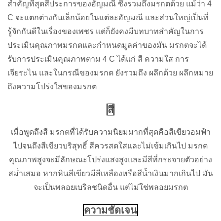
สำคัญที่สุดสี่ประการของอัญมณี ซึ่งรวมถึงมรกตด้วย แม้ว่า 4
C จะแตกต่างกันเล็กน้อยในแต่ละอัญมณี และส่วนใหญ่เป็นที่
รู้จักกันดีในเรื่องของเพชร แต่ก็ยังคงมีบทบาทสำคัญในการ
ประเมินคุณภาพมรกตและกำหนดมูลค่าของมัน มรกตจะได้
รับการประเมินคุณภาพตาม 4 C ได้แก่ สี ความใส การ
เจียระไน และในกรณีของมรกต ยังรวมถึง ผลึกด้วย ผลึกหมาย
ถึงความโปร่งใสของมรกต
สี
เมื่อพูดถึงสี มรกตที่ได้รับความนิยมมากที่สุดคือสีเขียวอมฟ้า
ไปจนถึงสีเขียวบริสุทธิ์ สีควรสดใสและไม่เข้มเกินไป มรกต
คุณภาพสูงจะมีลักษณะโปร่งแสงสูงและมีสีที่กระจายตัวอย่าง
สม่ำเสมอ หากหินสีเขียวมีสีเหลืองหรือสีน้ำเงินมากเกินไป มัน
จะเป็นพลอยเบริลชนิดอื่น แต่ไม่ใช่พลอยมรกต
ความชัดเจน