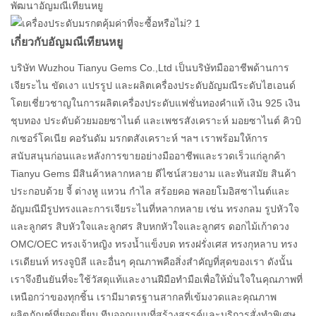
พัฒนาอัญมณีเทียนหยู
เกี่ยวกับอัญมณีเทียนหยู
บริษัท Wuzhou Tianyu Gems Co.,Ltd เป็นบริษัทมืออาชีพด้านการ
เจียระไน ขัดเงา แปรรูป และผลิตเครื่องประดับอัญมณีระดับไฮเอนด์
โดยเชี่ยวชาญในการผลิตเครื่องประดับแฟชั่นทองคำแท้ เงิน 925 เงิน
ชุบทอง ประดับด้วยมอยซาไนต์ และเพชรสังเคราะห์ มอยซาไนต์ คิวบิ
กเซอร์โคเนีย คอรันดัม มรกตสังเคราะห์ ฯลฯ เราพร้อมให้การ
สนับสนุนก่อนและหลังการขายอย่างมืออาชีพและรวดเร็วแก่ลูกค้า
Tianyu Gems มีสินค้าหลากหลาย ดีไซน์สวยงาม และทันสมัย ​​สินค้า
ประกอบด้วย จี้ ต่างหู แหวน กำไล สร้อยคอ พลอยโมอิสซาไนต์และ
อัญมณีมีรูปทรงและการเจียระไนที่หลากหลาย เช่น ทรงกลม รูปหัวใจ
และลูกศร สิบหัวใจและลูกศร สิบหกหัวใจและลูกศร ดอกไม้เก้าดวง
OMC/OEC ทรงเจ้าหญิง ทรงน้ำแข็งบด ทรงฝรั่งเศส ทรงกุหลาบ ทรง
เรเดียนท์ ทรงจูบิลี และอื่นๆ คุณภาพคือสิ่งสำคัญที่สุดของเรา ดังนั้น
เราจึงยืนยันที่จะใช้วัสดุแท้และงานฝีมือทำมือเพื่อให้มั่นใจในคุณภาพที่
เหนือกว่าของทุกชิ้น เรามีมาตรฐานสากลที่เข้มงวดและคุณภาพ
ผลิตภัณฑ์ที่ยอดเยี่ยม ทีมออกแบบที่สร้างสรรค์และบริการสั่งทำพิเศษ