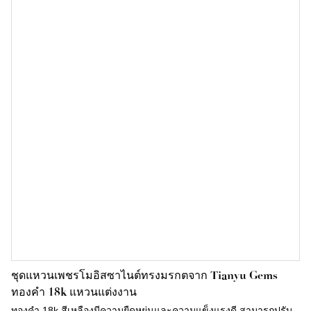
โดดเด่นของผู้สวมใส่ได้อย่างสมบูรณ์แบบ
ชุดแหวนเพชรโมอิสซาไนต์ทรงมรกตจาก Tianyu Gems
ทองคำ 18k แหวนแต่งงาน
ทองคำ 18k สีเหลืองมีความยืดหยุ่นและความแข็งแรงดี สามารถปรับ