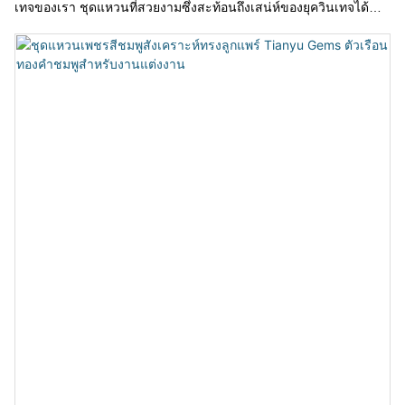
เทจของเรา ชุดแหวนที่สวยงามซึ่งสะท้อนถึงเสน่ห์ของยุควินเทจได้
อย่างลงตัว