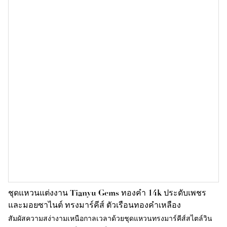
เพชรสี DEF ได้อย่างงดงาม เพชรรูปไข่ตรงกลางช่วยให้ดูนิ้วเรียวยาว
ขึ้น ในขณะที่เพชรทรงลูกแพร์ด้านข้างเพิ่มความอ่อนโยน มิติ และ
ความพลิ้วไหวอย่างสง่างาม
ชุดแหวนแต่งงาน Tianyu Gems ทองคำ 14k ประดับเพชร
และมอยซาไนต์ ทรงมาร์คีส์ ตัวเรือนทองคำเหลือง
สัมผัสความสง่างามเหนือกาลเวลาด้วยชุดแหวนทรงมาร์คีส์สไตล์วิน