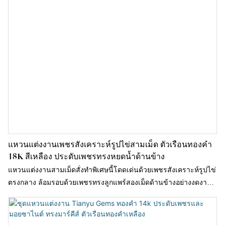
แหวนแต่งงานเพชรสังเคราะห์รูปไข่สามเม็ด ตัวเรือนทองคำ
18K สีเหลือง ประดับเพชรทรงหยดน้ำด้านข้าง
แหวนแต่งงานสามเม็ดสั่งทำพิเศษนี้โดดเด่นด้วยเพชรสังเคราะห์รูปไข่
ตรงกลาง ล้อมรอบด้วยเพชรทรงลูกแพร์สองเม็ดด้านข้างอย่างงดงาม
ให้รูปทรงที่คลาสสิกแต่โดดเด่น ตัวเรือนทำจากทองคำ 18K สีเหลือง
อร่าม ดีไซน์นี้ผสมผสานความหรูหราแบบคลาสสิกเข้ากับความทัน
สมัยอย่างลงตัว มอบโทนสีทองอบอุ่นที่ช่วยขับเน้นความแวววาวของ