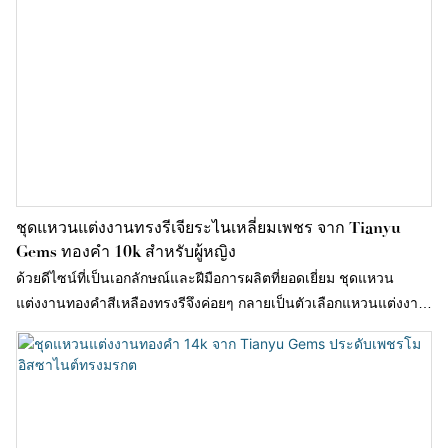
ชุดแหวนแต่งงานทรงรีเจียระไนเหลี่ยมเพชร จาก Tianyu
Gems ทองคำ 10k สำหรับผู้หญิง
ด้วยดีไซน์ที่เป็นเอกลักษณ์และฝีมือการผลิตที่ยอดเยี่ยม ชุดแหวน
แต่งงานทองคำสีเหลืองทรงรีจึงค่อยๆ กลายเป็นตัวเลือกแหวนแต่งงาน
ในฝันของคู่รักหลายๆ คู่ ไม่เพียงแต่ตอบสนองความต้องการเฉพาะตัว
ของคู่รักยุคใหม่เท่านั้น แต่ยังสะท้อนให้เห็นถึงความเอาใจใส่ดูแลอีก
ฝ่ายอย่างพิถีพิถันในทุกรายละเอียดอีกด้วย