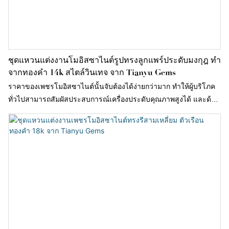
ชุดแหวนแต่งงานโมอิสซาไนต์รูปทรงลูกแพร์ประดับมงกุฎ ทำ
จากทองคำ 14k สไตล์วินเทจ จาก Tianyu Gems
ราคาของเพชรโมอิสซาไนต์นั้นจับต้องได้ง่ายกว่ามาก ทำให้ผู้บริโภค
ทั่วไปสามารถสัมผัสประสบการณ์เครื่องประดับคุณภาพสูงได้ และด้วย
ข้อดีที่เป็นเอกลักษณ์ แหวนโมอิสซาไนต์จึงค่อยๆ กลายเป็นตัวเลือก
ใหม่สำหรับแหวนแต่งงานในยุคใหม่