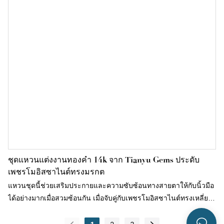
ชุดแหวนแต่งงานทองคำ 14k จาก Tianyu Gems ประดับ
เพชรโมอิสซาไนต์ทรงมรกต
แหวนชุดนี้ช่วยเสริมประกายและความซับซ้อนทางสายตาให้กับนิ้วมือ
ได้อย่างมากเมื่อสวมซ้อนกัน เมื่อจับคู่กับเพชรโมอิสซาไนต์ทรงเหลี่ยม
มรกต การสวมซ้อนกันจะสร้างเอฟเฟกต์ "1+1>2" ทำให้ลุคโดยรวม
ดูหรูหรา มีมิติ และทันสมัยยิ่งขึ้น ช่วยยกระดับความหรูหราของชุด