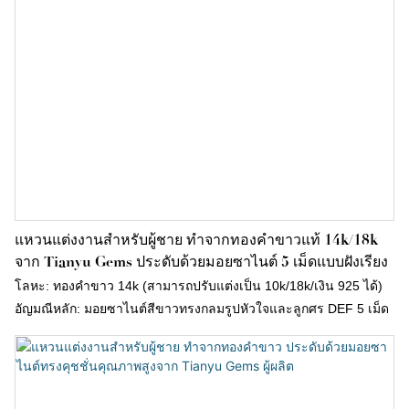
แหวนแต่งงานสำหรับผู้ชาย ทำจากทองคำขาวแท้ 14k/18k
จาก Tianyu Gems ประดับด้วยมอยซาไนต์ 5 เม็ดแบบฝังเรียง
โลหะ: ทองคำขาว 14k (สามารถปรับแต่งเป็น 10k/18k/เงิน 925 ได้)
อัญมณีหลัก: มอยซาไนต์สีขาวทรงกลมรูปหัวใจและลูกศร DEF 5 เม็ด