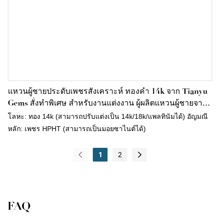
แหวนผู้ชายประดับเพชรสังเคราะห์ ทองคำ 14k จาก Tianyu
Gems สั่งทำพิเศษ สำหรับงานแต่งงาน ผู้ผลิตแหวนผู้ชายจาก
ประเทศจีน
โลหะ: ทอง 14k (สามารถปรับแต่งเป็น 14k/18k/แพลทินัมได้) อัญมณี
หลัก: เพชร HPHT (สามารถเป็นมอยซาไนต์ได้)
1
2
FAQ