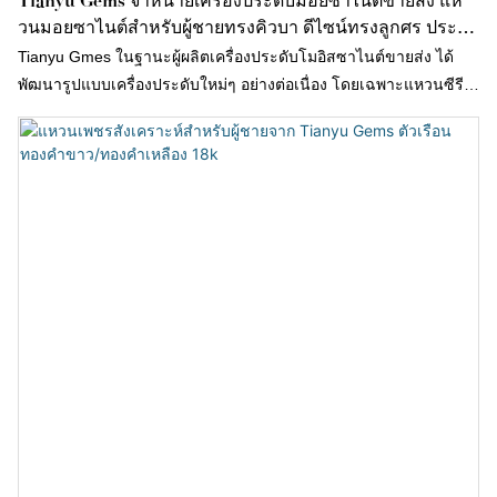
Tianyu Gems จำหน่ายเครื่องประดับมอยซาไนต์ขายส่ง แห
วนมอยซาไนต์สำหรับผู้ชายทรงคิวบา ดีไซน์ทรงลูกศร ประดับ
เพชรเต็มวง
Tianyu Gmes ในฐานะผู้ผลิตเครื่องประดับโมอิสซาไนต์ขายส่ง ได้
พัฒนารูปแบบเครื่องประดับใหม่ๆ อย่างต่อเนื่อง โดยเฉพาะแหวนซีรีส์
สไตล์คิวบาที่สามารถสวมใส่ได้ทุกวันและในระหว่างเดินทาง มีดีไซน์
ทันสมัยและใช้งานได้หลากหลาย เป็นที่ชื่นชอบของทุกคน