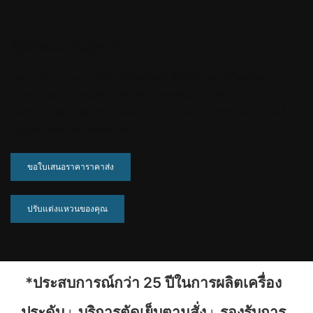
ผู้ผลิตแหวนผู้ชาย
แหวนแต่งงานและแหวนแฟชั่นสำหรับผู้ชายจำหน่ายโดยตรงจาก
โรงงาน ผลิตจากทองคำ 14K/18K แพลทินัม และเงิน
รองรับ OEM/ODM, บริการออกแบบ CAD ฟรี, จัดทำตัวอย่างรวดเร็ว
และจัดจำหน่ายขายส่งทั่วโลก
ขอใบเสนอราคาราคาส่ง
ปรับแต่งแหวนของคุณ
*ประสบการณ์กว่า 25 ปีในการผลิตเครื่อง
ประดับ
บริการตัดเย็บตามสั่ง
รองรับการ