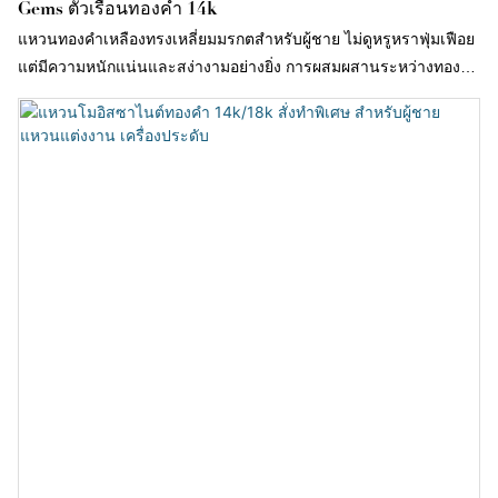
Gems ตัวเรือนทองคำ 14k
แหวนทองคำเหลืองทรงเหลี่ยมมรกตสำหรับผู้ชาย ไม่ดูหรูหราฟุ่มเฟือย
แต่มีความหนักแน่นและสง่างามอย่างยิ่ง การผสมผสานระหว่างทองคำ
เหลืองและการเจียระไนทรงเหลี่ยมมรกตเน้นย้ำถึงความสง่างาม ความ
อบอุ่น และความแข็งแกร่งที่ไม่อาจมองข้ามได้ แหวนวงนี้ไม่ได้อาศัย
แสงระยิบระยับเพื่อดึงดูดสายตา แต่ด้วยเส้นสายที่คมชัด คริสตัล
บริสุทธิ์ และพื้นผิวของโลหะมีค่า แสดงให้เห็นถึงรสนิยมที่ยอดเยี่ยมใน
รายละเอียด ซึ่งเหมาะอย่างยิ่งสำหรับโอกาสทางธุรกิจและในชีวิต
ประจำวัน