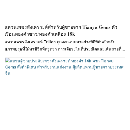
แหวนเพชรสังเคราะห์สำหรับผู้ชายจาก Tianyu Gems ตัว
เรือนทองคำขาว/ทองคำเหลือง 18k
แหวนเพชรสังเคราะห์ Trillion ถูกออกแบบมาอย่างพิถีพิถันสำหรับ
สุภาพบุรุษที่ใฝ่หาชีวิตที่หรูหรา การเจียระไนที่ประณีตและเส้นสายที่
เรียบเนียนไม่เพียงแต่คงไว้ซึ่งความแข็งแกร่งที่สุภาพบุรุษควรมี แต่ยัง
เพิ่มความละเอียดอ่อนและความอ่อนโยนอีกด้วย