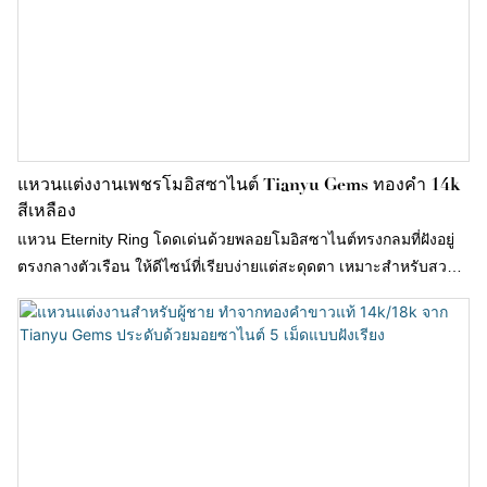
แหวนแต่งงานเพชรโมอิสซาไนต์ Tianyu Gems ทองคำ 14k
สีเหลือง
แหวน Eternity Ring โดดเด่นด้วยพลอยโมอิสซาไนต์ทรงกลมที่ฝังอยู่
ตรงกลางตัวเรือน ให้ดีไซน์ที่เรียบง่ายแต่สะดุดตา เหมาะสำหรับสวม
ใส่ในชีวิตประจำวัน ออกเดท หรือโอกาสพิเศษต่างๆ