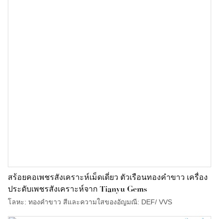
สร้อยคอเพชรสังเคราะห์เม็ดเดี่ยว ตัวเรือนทองคำขาว เครื่อง
ประดับเพชรสังเคราะห์จาก Tianyu Gems
โลหะ: ทองคำขาว สีและความใสของอัญมณี: DEF/ VVS