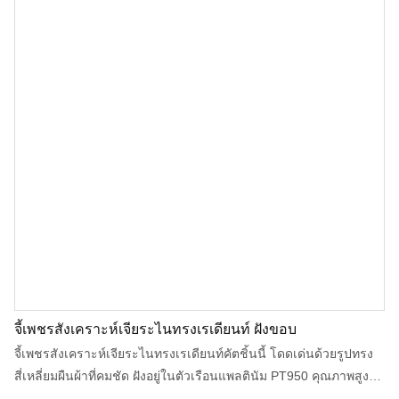
จี้เพชรสังเคราะห์เจียระไนทรงเรเดียนท์ ฝังขอบ
จี้เพชรสังเคราะห์เจียระไนทรงเรเดียนท์คัตชิ้นนี้ โดดเด่นด้วยรูปทรง
สี่เหลี่ยมผืนผ้าที่คมชัด ฝังอยู่ในตัวเรือนแพลตินัม PT950 คุณภาพสูง
ออกแบบมาสำหรับแบรนด์และผู้ค้าส่งที่มองหาความหรูหราทันสมัย