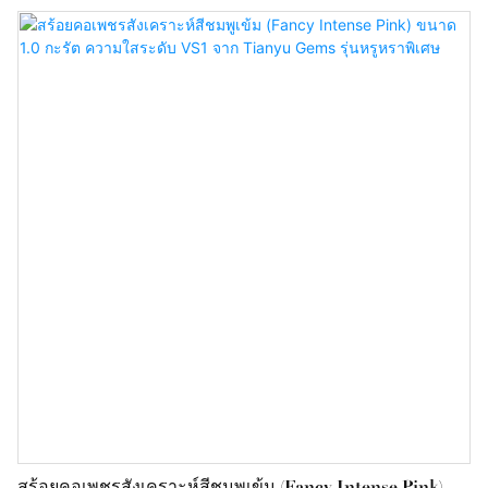
มม., 4 มม., 5 มม., 6.5 มม. ...
สร้อยคอเพชรสังเคราะห์สีชมพูเข้ม (Fancy Intense Pink)