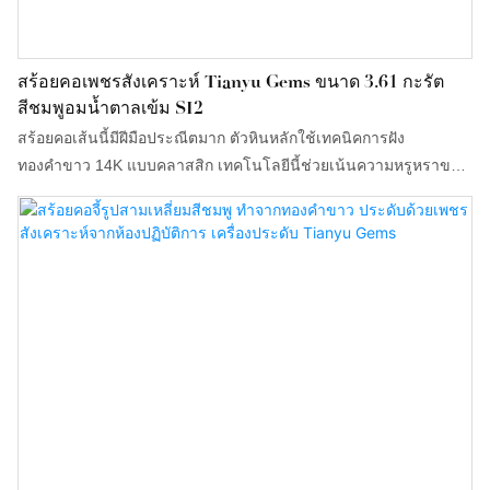
สร้อยคอเพชรสังเคราะห์ Tianyu Gems ขนาด 3.61 กะรัต
สีชมพูอมน้ำตาลเข้ม SI2
สร้อยคอเส้นนี้มีฝีมือประณีตมาก ตัวหินหลักใช้เทคนิคการฝัง
ทองคำขาว 14K แบบคลาสสิก เทคโนโลยีนี้ช่วยเน้นความหรูหราของ
หินหลัก ให้ความรู้สึกสง่างามและโอ่อ่า