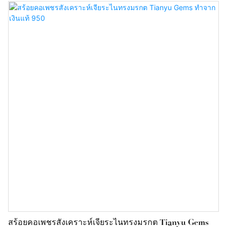
พร้อมคุณค่าทางจริยธรรม จี้ชิ้นนี้มอบความแวววาว ความทนทาน
และความยืดหยุ่นในการปรับแต่งที่ยอดเยี่ยม
สร้อยคอเพชรสังเคราะห์เจียระไนทรงมรกต Tianyu Gems