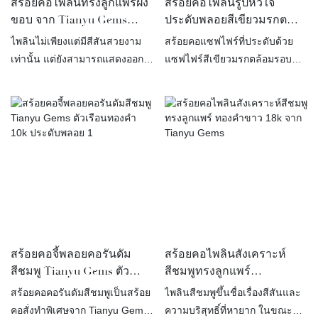
สร้อยคอไพลินทรงลูกแพร์ฝัง
สร้อยคอไพลินรูปหัวใจ
ขอบ จาก Tianyu Gems
ประดับพลอยสีเขียวมรกต
ทองคำขาว 14k
ทองคำขาว จาก Tianyu
ไพลินไม่เพียงแต่มีสีสันสวยงาม
สร้อยคอแซฟไฟร์ที่ประดับด้วย
Gems สำหรับผู้หญิง
เท่านั้น แต่ยังสามารถแสดงออก
แซฟไฟร์สีเขียวมรกตล้อมรอบ
ถึงความสง่างามและภูมิฐานได้อีก
ด้วยเพชรโมอิสซาไนต์สีขาว ให้ลุ
ด้วย สวมใส่ไพลินรูปทรงลูกแพร์นี้
คที่เปล่งประกาย คลาสสิก และมี
ด้วยความสง่างาม
สไตล์ โดดเด่นเหนือใคร
สร้อยคอจี้พลอยคอรันดัม
สร้อยคอไพลินสังเคราะห์
สีชมพู Tianyu Gems ตัว
สีชมพูทรงลูกแพร์
เรือนทองคำ 10k ประดับ
ทองคำขาว 18k จาก Tianyu
สร้อยคอคอรันดัมสีชมพูเป็นสร้อย
ไพลินสีชมพูขึ้นชื่อเรื่องสีสันและ
พลอย 1
Gems
คอสั่งทำพิเศษจาก Tianyu Gems
ความบริสุทธิ์ที่หายาก ในขณะที่