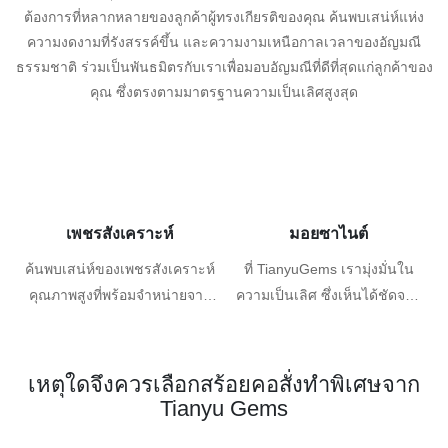
ต้องการที่หลากหลายของลูกค้าผู้ทรงเกียรติของคุณ ค้นพบเสน่ห์แห่ง
ความงดงามที่รังสรรค์ขึ้น และความงามเหนือกาลเวลาของอัญมณี
ธรรมชาติ ร่วมเป็นพันธมิตรกับเราเพื่อมอบอัญมณีที่ดีที่สุดแก่ลูกค้าของ
คุณ ซึ่งตรงตามมาตรฐานความเป็นเลิศสูงสุด
เพชรสังเคราะห์
มอยซาไนต์
ค้นพบเสน่ห์ของเพชรสังเคราะห์
ที่ TianyuGems เรามุ่งมั่นใน
คุณภาพสูงที่พร้อมจำหน่ายจาก
ความเป็นเลิศ ซึ่งเห็นได้ชัดจาก
TianyuGems ซึ่งมีให้เลือกหลาก
คอลเลกชันมอยซาไนต์เจียระไน
หลายเฉดสี ตั้งแต่สีขาวคลาสสิก
ด้วยมือของเรา อัญมณีแต่ละเม็ด
สีเหลืองสดใส สีฟ้าสงบ และ
ได้รับการเจียระไนอย่างพิถีพิถัน
เหตุใดจึงควรเลือกสร้อยคอสั่งทำพิเศษจาก
สีชมพูอ่อนละมุน คอลเล็กชั่นพร้
เพื่อแสดงความแวววาวที่ดีที่สุด
Tianyu Gems
อมจัดส่งของเราช่วยให้คุณมีตัว
สร้างความประทับใจทางสายตา