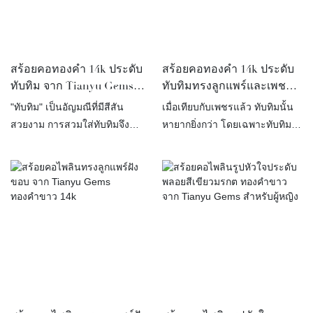
สร้อยคอทองคำ 14k ประดับ
สร้อยคอทองคำ 14k ประดับ
ทับทิม จาก Tianyu Gems
ทับทิมทรงลูกแพร์และเพชร
สร้อยคอหรูหราระดับ
สังเคราะห์ จาก Tianyu
"ทับทิม" เป็นอัญมณีที่มีสีสัน
เมื่อเทียบกับเพชรแล้ว ทับทิมนั้น
พรีเมียมสำหรับผู้หญิง
Gems
สวยงาม การสวมใส่ทับทิมจึง
หายากยิ่งกว่า โดยเฉพาะทับทิม
ไม่ใช่แค่การเพิ่มสีสันเท่านั้น แต่
คุณภาพสูงที่เรียกว่า “ทับทิมสี
ยังเป็นสัญลักษณ์ของรสนิยมและ
เลือดนก” ซึ่งราคาสูงขึ้นอย่างต่อ
ฐานะอีกด้วย สีสันที่งดงามของ
เนื่องในช่วงไม่กี่ปีที่ผ่านมา ทำให้
ทับทิมจะทำให้ผู้คนปรารถนาที่จะ
เป็นอัญมณีที่นักสะสมต้องการ
ได้ครอบครอง!
อย่างมาก การนำทับทิมมาผสม
ผสานกับวัสดุต่างๆ เช่น ทองคำ
เหลือง ทองคำชมพู และเพชร
สังเคราะห์ ทำให้ได้ดีไซน์สร้อย
คอที่เรียบง่ายแต่หรูหรา