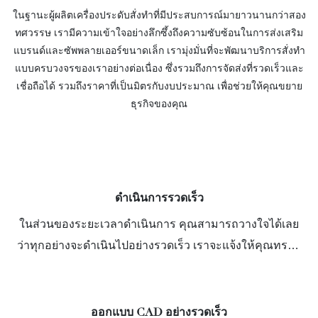
เลือกมากมายสำหรับลูกค้าคน
อย่างน่าทึ่ง สัมผัสความแท้จริง
ในฐานะผู้ผลิตเครื่องประดับสั่งทำที่มีประสบการณ์มายาวนานกว่าสอง
สำคัญของคุณ
ของมอยซาไนต์สีของเรา แต่ละ
ทศวรรษ เรามีความเข้าใจอย่างลึกซึ้งถึงความซับซ้อนในการส่งเสริม
เม็ดสะท้อนเฉดสีดั้งเดิมโดยไม่มี
แบรนด์และซัพพลายเออร์ขนาดเล็ก เรามุ่งมั่นที่จะพัฒนาบริการสั่งทำ
การเคลือบใดๆ
แบบครบวงจรของเราอย่างต่อเนื่อง ซึ่งรวมถึงการจัดส่งที่รวดเร็วและ
เชื่อถือได้ รวมถึงราคาที่เป็นมิตรกับงบประมาณ เพื่อช่วยให้คุณขยาย
ธุรกิจของคุณ
ดำเนินการรวดเร็ว
ในส่วนของระยะเวลาดำเนินการ คุณสามารถวางใจได้เลย
ว่าทุกอย่างจะดำเนินไปอย่างรวดเร็ว เราจะแจ้งให้คุณทราบ
ถึงกำหนดเวลาที่คุณจะได้รับผลลัพธ์ในทุกขั้นตอน และเรา
ให้ความสำคัญอย่างยิ่งต่อการส่งมอบงานตรงเวลา
ออกแบบ CAD อย่างรวดเร็ว