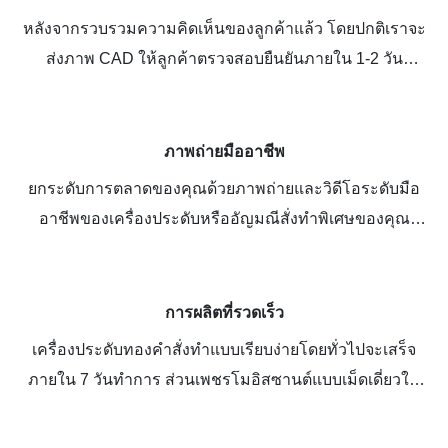
หลังจากรวบรวมความคิดเห็นของลูกค้าแล้ว โดยปกติเราจะ
ส่งภาพ CAD ให้ลูกค้าตรวจสอบยืนยันภายใน 1-2 วัน
ทำการ รับประกันความพึงพอใจของลูกค้า 100% - คุณ
สามารถแก้ไขแบบ CAD ได้ตามต้องการโดยไม่มีเงื่อนไข
ใดๆ
ภาพถ่ายมืออาชีพ
ยกระดับการตลาดของคุณด้วยภาพถ่ายและวิดีโอระดับมือ
อาชีพของเครื่องประดับหรืออัญมณีสั่งทำพิเศษของคุณ
บริการนี้ฟรี คุณเพียงแค่ต้องอัปโหลดและเผยแพร่เท่านั้น
การผลิตที่รวดเร็ว
เครื่องประดับทองคำสั่งทำแบบเรียบง่ายโดยทั่วไปจะเสร็จ
ภายใน 7 วันทำการ ส่วนเพชรโมอิสซานต์แบบเม็ดเดี่ยวใช้
เวลาเพียง 2-3 วัน