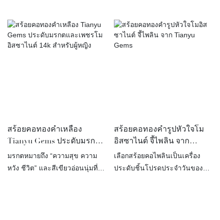
นอกจากนี้เรายังรับทำเครื่อง
เพชรรูปทรงลูกแพร์เปล่งประกาย
ประดับจากพลอยไพลิน ทับทิม
ระยิบระยับอย่างหาที่เปรียบไม่ได้
และอัญมณีชนิดอื่นๆ ด้วย
เครื่องประดับแต่ละชิ้นเป็นผลมา
จากการทุ่มเทอย่างสูงสุดในการ
สร้างสรรค์งานฝีมือ เพื่อให้มั่นใจ
ว่าทุกรายละเอียดไร้ที่ติ
สร้อยคอทองคำเหลือง
สร้อยคอทองคำรูปหัวใจโม
Tianyu Gems ประดับมรกต
อิสซาไนต์ จี้ไพลิน จาก
และเพชรโมอิสซาไนต์ 14k
Tianyu Gems
มรกตหมายถึง “ความสุข ความ
เลือกสร้อยคอไพลินเป็นเครื่อง
สำหรับผู้หญิง
หวัง ชีวิต” และสีเขียวอ่อนนุ่มที่
ประดับชิ้นโปรดประจำวันของ
งดงามของมันเปี่ยมไปด้วยพลัง!
คุณ ไม่ว่าจะเป็นแบบโดดเด่นหรือ
ในฐานะผู้ผลิตเครื่องประดับสั่งทำ
แบบเรียบง่าย คอลเล็กชั่นของเรา
เราสามารถออกแบบสร้อยคอ
ที่มีทั้งรูปทรงคลาสสิกและร่วม
มรกตที่ดีที่สุดสำหรับคุณได้!
สมัยพิสูจน์ให้เห็นว่าสร้อยคอ