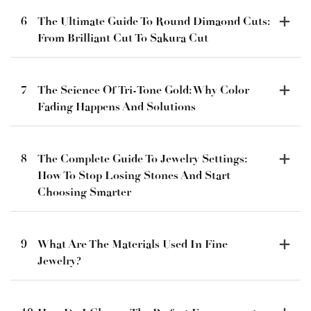
6
The Ultimate Guide To Round Dimaond Cuts:
From Brilliant Cut To Sakura Cut
7
The Science Of Tri-Tone Gold: Why Color
Fading Happens And Solutions
8
The Complete Guide To Jewelry Settings:
How To Stop Losing Stones And Start
Choosing Smarter
9
What Are The Materials Used In Fine
Jewelry?