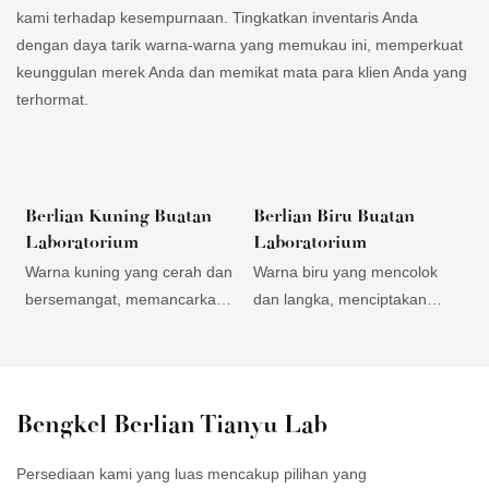
kami terhadap kesempurnaan. Tingkatkan inventaris Anda
dengan daya tarik warna-warna yang memukau ini, memperkuat
keunggulan merek Anda dan memikat mata para klien Anda yang
terhormat.
Berlian Kuning Buatan
Berlian Biru Buatan
Laboratorium
Laboratorium
Warna kuning yang cerah dan
Warna biru yang mencolok
bersemangat, memancarkan
dan langka, menciptakan
l
kehangatan dan energi,
perhiasan yang unik dan
m
menarik bagi pelanggan yang
memukau. Elegan dan
k
mencari perhiasan pernyataan
serbaguna, cocok untuk
i
yang berani dan unik.
desain modern maupun klasik,
p
Bengkel Berlian Tianyu Lab
Harganya terjangkau
menarik bagi berbagai
s
dibandingkan dengan berlian
kalangan pelanggan.
b
Persediaan kami yang luas mencakup pilihan yang