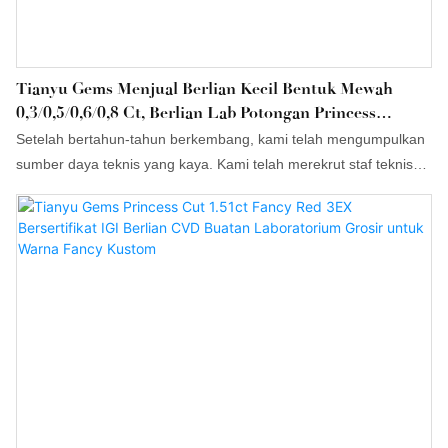
Tianyu Gems Menjual Berlian Kecil Bentuk Mewah
0,3/0,5/0,6/0,8 Ct, Berlian Lab Potongan Princess
Persegi, Harga Per Karat.
Setelah bertahun-tahun berkembang, kami telah mengumpulkan
sumber daya teknis yang kaya. Kami telah merekrut staf teknis
yang berpendidikan tinggi dan meningkatkan teknologi kami. Di
bidang Batu Permata Lepas, harga berlian lab Tianyu grosir
berbentuk mewah kecil 0,3/0,5/0,6/0,8ct potongan princess
persegi per karat sangat berharga.