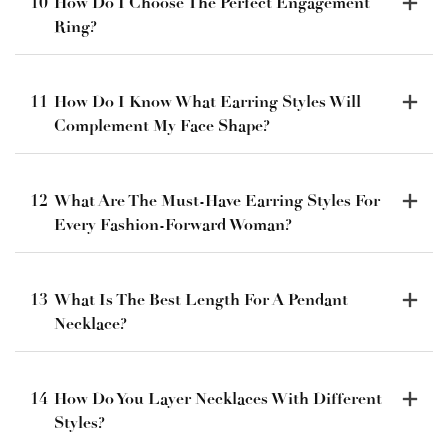
10
How Do I Choose The Perfect Engagement
Ring?
11
How Do I Know What Earring Styles Will
Complement My Face Shape?
12
What Are The Must-Have Earring Styles For
Every Fashion-Forward Woman?
13
What Is The Best Length For A Pendant
Necklace?
14
How Do You Layer Necklaces With Different
Styles?