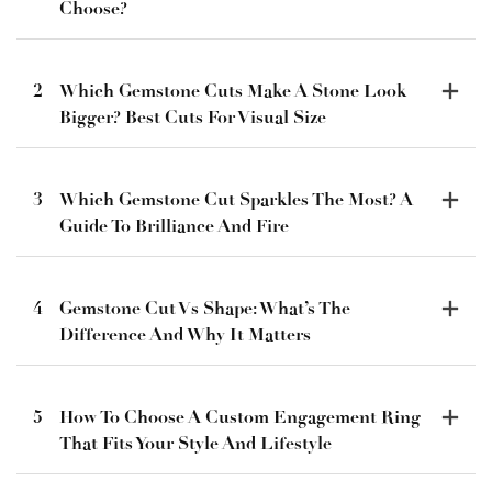
Choose?
2
Which Gemstone Cuts Make A Stone Look
Bigger? Best Cuts For Visual Size
3
Which Gemstone Cut Sparkles The Most? A
Guide To Brilliance And Fire
4
Gemstone Cut Vs Shape: What’s The
Difference And Why It Matters
5
How To Choose A Custom Engagement Ring
That Fits Your Style And Lifestyle