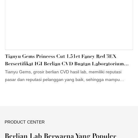
Tianyu Gems Princess Cut 1.51ct Fancy Red 3EX
Bersertifikat IGI Berlian CVD Buatan Laboratorium
Grosir Untuk Warna Fancy Kustom
Tianyu Gems, grosir berlian CVD hasil lab, memiliki reputasi
pasar dan reputasi pelanggan yang baik, sehingga mampu
menonjol di tengah persaingan pasar yang ketat dan lebih
responsif terhadap perubahan pasar yang terus-menerus.
Terlebih lagi, layanan kustomisasi juga tersedia. Potongan
Princess Cut termasuk di antara bentuk berlian yang paling
cemerlang dan merupakan pilihan populer untuk cincin
PRODUCT CENTER
pertunangan.
Berlian Lab Berwarna Yang Populer