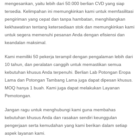
kuning alami, menawarkan
Kejernihan dan kilau yang
e
mengesankan, yaitu lebih dari 50.000 berlian CVD yang siap
nilai yang sangat baik bagi
tinggi, menonjolkan keindahan
m
tersedia. Kelimpahan ini memungkinkan kami untuk memfasilitasi
pelanggan yang mencari
warna biru, memikat perhatian
m
pengiriman yang cepat dan tanpa hambatan, menghilangkan
pilihan berkualitas tinggi
pembeli yang cerdas.
i
kekhawatiran tentang ketersediaan stok dan memungkinkan kami
dengan harga terjangkau.
K
untuk segera memenuhi pesanan Anda dengan efisiensi dan
Daya tahan dan ketahanan
keandalan maksimal.
yang luar biasa, memastikan
m
keindahan dan daya tarik
Kami memiliki 50 pekerja terampil dengan pengalaman lebih dari
yang tahan lama,
k
10 tahun, dan peralatan canggih untuk memastikan semua
menjadikannya pilihan yang
m
kebutuhan khusus Anda terpenuhi. Berlian Lab Potongan Eropa
andal untuk pemakaian
Lama dan Potongan Tambang Lama juga dapat dipesan khusus.
sehari-hari.
MOQ hanya 1 buah. Kami juga dapat melakukan Layanan
Pemotongan.
Jangan ragu untuk menghubungi kami guna membahas
kebutuhan khusus Anda dan rasakan sendiri keunggulan
pengerjaan serta kemudahan yang kami berikan dalam setiap
aspek layanan kami.