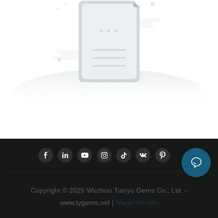
Copyright © 2026 Wuzhou Tianyu Gems Co., Ltd. -
www.tygems.net |
Mapa del sitio