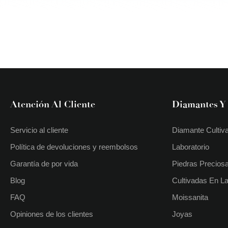
Atención Al Cliente
Diamantes Y
Servicio al cliente
Diamante Cultiv
Política de devoluciones y reembolsos
Laboratorio
Garantía de por vida
Piedras Precios
Blog
Cultivadas En La
FAQ
Moissanita
Opiniones de los clientes
Joyas