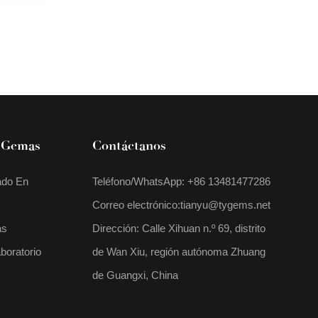
 Gemas
Contáctanos
ado En
Teléfono/WhatsApp: +86 13481477286
Correo electrónico:
tianyu@tygems.net
as
Dirección: Calle Xihuan n.º 69, distrito
boratorio
de Wan Xiu, región autónoma Zhuang
de Guangxi, China