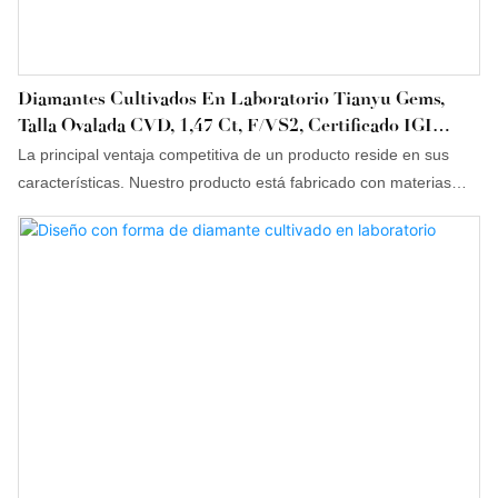
Diamantes Cultivados En Laboratorio Tianyu Gems,
Talla Ovalada CVD, 1,47 Ct, F/VS2, Certificado IGI
Gratuito. En Stock.
La principal ventaja competitiva de un producto reside en sus
características. Nuestro producto está fabricado con materias
primas que han superado rigurosas pruebas realizadas por
personal profesional. Además, ofrece otras ventajas superiores.
Su diseño estético es de gran importancia, ya que puede marcar
tendencia en el sector.