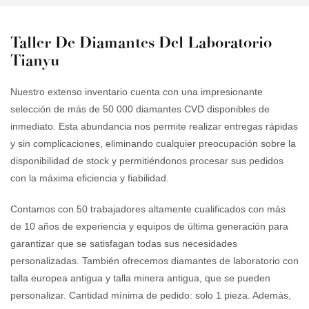
llamativas. Su precio
tanto a diseños modernos
e
asequible, en comparación
como clásicos, atrayendo a
r
Taller De Diamantes Del Laboratorio
con los diamantes amarillos
una amplia clientela. Su gran
e
Tianyu
naturales, ofrece una
claridad y brillo realzan la
a
excelente relación calidad-
belleza del azul, cautivando la
d
Nuestro extenso inventario cuenta con una impresionante
precio para quienes buscan
atención de los compradores
D
selección de más de 50 000 diamantes CVD disponibles de
opciones de alta calidad a
más exigentes.
q
inmediato. Esta abundancia nos permite realizar entregas rápidas
precios accesibles. Su
t
y sin complicaciones, eliminando cualquier preocupación sobre la
excepcional durabilidad y
r
disponibilidad de stock y permitiéndonos procesar sus pedidos
resistencia garantizan una
s
con la máxima eficiencia y fiabilidad.
belleza y un atractivo
duraderos, convirtiéndolos en
Contamos con 50 trabajadores altamente cualificados con más
una opción ideal para el uso
de 10 años de experiencia y equipos de última generación para
diario.
garantizar que se satisfagan todas sus necesidades
personalizadas. También ofrecemos diamantes de laboratorio con
talla europea antigua y talla minera antigua, que se pueden
personalizar. Cantidad mínima de pedido: solo 1 pieza. Además,