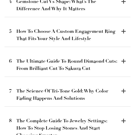
4
Gemstone Cut Vs Shape: What’s The
Difference And Why It Matters
5
How To Choose A Custom Engagement Ring
That Fits Your Style And Lifestyle
6
The Ultimate Guide To Round Dimaond Cuts:
From Brilliant Cut To Sakura Cut
7
The Science Of Tri-Tone Gold: Why Color
Fading Happens And Solutions
8
The Complete Guide To Jewelry Settings:
How To Stop Losing Stones And Start