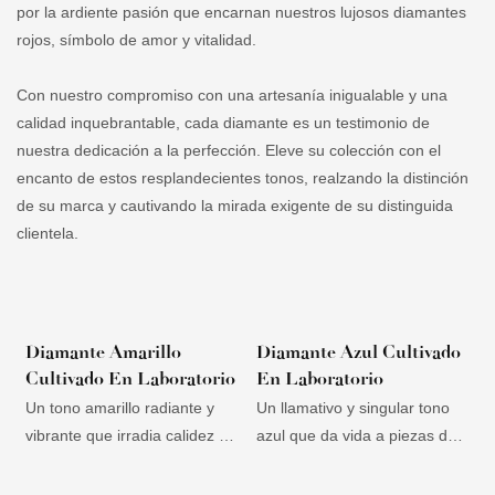
por la ardiente pasión que encarnan nuestros lujosos diamantes
rojos, símbolo de amor y vitalidad.
Con nuestro compromiso con una artesanía inigualable y una
calidad inquebrantable, cada diamante es un testimonio de
nuestra dedicación a la perfección. Eleve su colección con el
encanto de estos resplandecientes tonos, realzando la distinción
de su marca y cautivando la mirada exigente de su distinguida
clientela.
Diamante Amarillo
Diamante Azul Cultivado
Cultivado En Laboratorio
En Laboratorio
Un tono amarillo radiante y
Un llamativo y singular tono
D
vibrante que irradia calidez y
azul que da vida a piezas de
r
energía, ideal para quienes
joyería únicas y fascinantes.
l
buscan piezas únicas y
Elegante y versátil, se adapta
c