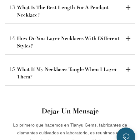
13
What Is The Best Length For A Pendant
Necklace?
14
How Do You Layer Necklaces With Different
Styles?
15
What If My Necklaces Tangle When I Layer
Them?
Dejar Un Mensaje
Lo primero que hacemos en Tianyu Gems, fabricantes de
diamantes cultivados en laboratorio, es reunirnos con