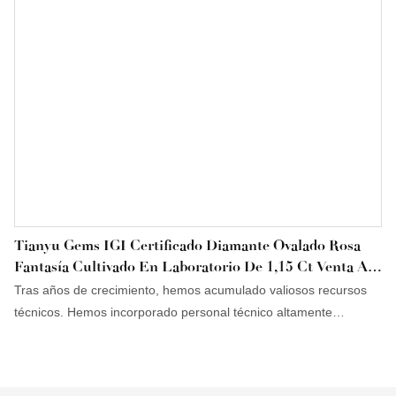
Tianyu Gems IGI Certificado Diamante Ovalado Rosa
Fantasía Cultivado En Laboratorio De 1,15 Ct Venta Al
Por Mayor Para Colores Fantasía Personalizados
Tras años de crecimiento, hemos acumulado valiosos recursos
técnicos. Hemos incorporado personal técnico altamente
cualificado y actualizado nuestras tecnologías. En el campo de
las piedras preciosas sueltas, el diamante Tianyu Lab Grown
Diamond IGI de 1,15 ct, talla ovalada, color rosa intenso y