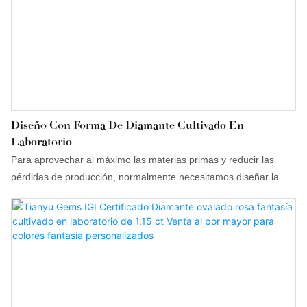
Diseño Con Forma De Diamante Cultivado En
Laboratorio
Para aprovechar al máximo las materias primas y reducir las
pérdidas de producción, normalmente necesitamos diseñar la
forma del diamante antes de cortarlo y pulirlo. Colocamos el
diamante en bruto en una máquina especializada, que envía los
datos al software. Este software diseña diversas formas de
diamante según los datos recibidos, y luego elegimos la forma
con la menor pérdida, procediendo a cortarla y pulirla. Esto
reduce nuestros costos de producción y nos permite ofrecer
precios más competitivos para que usted ahorre dinero.